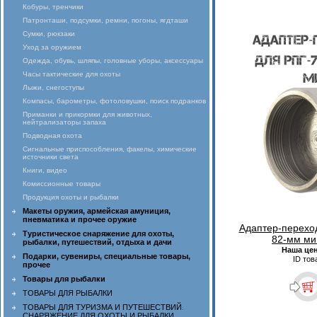
Кобуры, тренчики
Патронташи, подсумки, ремни, погоны, ягдташи
Сумки, рюкзаки
Уход за оружием
Одежда, обувь, шляпы, головные уборы, аксессуары
Часы тактические для охоты
Лыжи, снегоступы
Компасы, барометры, фотоловушки, поиск подранков
Приманки и прикормки для животных,
нейтрализаторы запаха
Подводная охота
Сигнальные приспособления, факелы, химические
источники света
Книги, видео
Комиссионные товары
Продукция охоты и рыбалки
Макеты оружия, армейская амуниция,
пневматика и прочее оружие
Адаптер-перехо
Туристическое снаряжение для охоты,
82-мм ми
рыбалки, путешествий, отдыха и дачи
Наша це
Подарки, сувениры, специальные товары,
ID тов
прочее
Товары для рыбалки
ТОВАРЫ ДЛЯ РЫБАЛКИ
ТОВАРЫ ДЛЯ ТУРИЗМА И ПУТЕШЕСТВИЙ.
СНАРЯЖЕНИЕ ДЛЯ ОХОТЫ И РЫБАЛКИ.