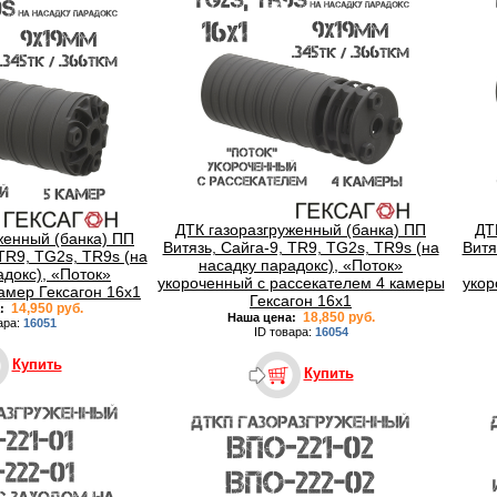
ДТК газоразгруженный (банка) ПП
ДТ
женный (банка) ПП
Витязь, Сайга-9, TR9, TG2s, TR9s (на
Витя
 TR9, TG2s, TR9s (на
насадку парадокс), «Поток»
адокс), «Поток»
укороченный с рассекателем 4 камеры
укор
амер Гексагон 16x1
Гексагон 16x1
14,950 руб.
:
18,850 руб.
Наша цена:
ара:
16051
ID товара:
16054
Купить
Купить