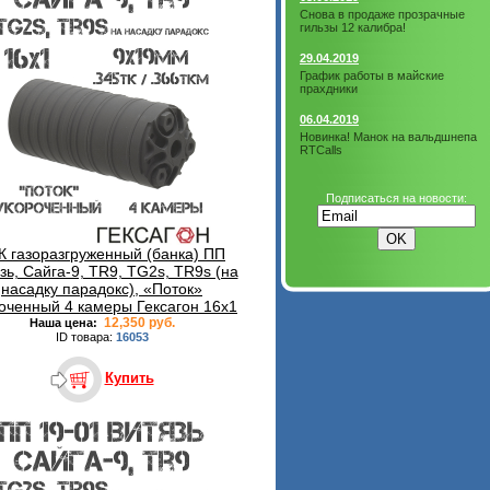
Снова в продаже прозрачные
гильзы 12 калибра!
29.04.2019
График работы в майские
прахдники
06.04.2019
Новинка! Манок на вальдшнепа
RTCalls
Подписаться на новости:
К газоразгруженный (банка) ПП
зь, Сайга-9, TR9, TG2s, TR9s (на
насадку парадокс), «Поток»
оченный 4 камеры Гексагон 16x1
12,350 руб.
Наша цена:
ID товара:
16053
Купить