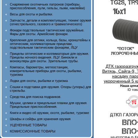
Снаряжение охотничьих патронов (приборы,
приспособления, пули, гильзы, пыжи, наклейки)
Весы для охоты и рыбалки.
Запчасти, детали и комплектующие, тюнинг оружия
(огнестрельного, газового и травматического)
Фонари подствольные тактические оружейные.
Фары для охоты. Армейские фонари.
Крепления для оптики, кольца, базы, кронштейны к
оптическим, коллиматорным прицелам,
подствольным тактическим фонарям, ЛЦУ
Прицелы оптические и коллиматорые для оружия.
Прицелы ночного видения. ЛЦУ. Бинокли и
монокуляры для охоты. Зрительные трубы.
ДТК газоразгру
Компасы, барометры, метеостанции,
Витязь, Сайга-9,
измерительные приборы для охоты, рыбалки,
туризма
насадку пар
укороченный 5 к
Лодки для охоты, рыбалки и туризма
Наша цена
Сошки и подставки для оружия. Опоры (упоры) для
ID тов
стрельбы.
Средства для поиска подранков.
Мушки, целики и прицельные планки для оружия.
Прицельные приспособления.
Книги и видео об оружии, охоте, рыбалке, туризме
Шкафы и сейфы для хранения оружия
УЦЕНЕННЫЕ ТОВАРЫ
КОМИССИОННЫЕ ТОВАРЫ