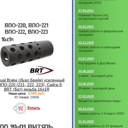
праздники 2021г
27.04.2021
Новинка! Мушки 2в1
оптоволокно+тритий!
20.02.2021
График работы в февральские
праздники
23.12.2020
График работы в новогодние
праздники
13.07.2020
Распродажа в Дед Мазае!
30.06.2020
1 июля - выходной день
ual Brake (Дуал Брейк) усиленный
23.06.2020
ВПО-220 (221, 222, 223), Сайга-9,
24 июня - выходной день
BRT (Брт) резьба 16x1R
5,500 руб.
Наша цена:
27.03.2020
ID товара:
15658
Вводятся карантинные меры
Купить
05.03.2020
График работы 7-9 марта 2020г
21.02.2020
График работы 22-24 февраля