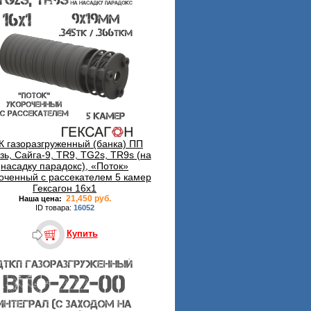
К газоразгруженный (банка) ПП
зь, Сайга-9, TR9, TG2s, TR9s (на
насадку парадокс), «Поток»
оченный с рассекателем 5 камер
Гексагон 16x1
21,450 руб.
Наша цена:
ID товара:
16052
Купить