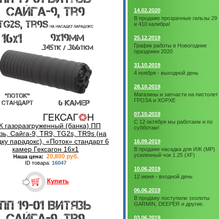
14.02.2020
В продаже прозрачные гильзы 29
и 410 калибра!
25.12.2019
График работы в Новогодние
праздники 2020
31.10.2019
4 ноября - выходной день
28.10.2019
Магазины и запчасти на пистолет
ГРОЗА и ХОРХЕ
07.10.2019
С 12 октября мы работаем и по
К газоразгруженный (банка) ПП
субботам!
зь, Сайга-9, TR9, TG2s, TR9s (на
ку парадокс), «Поток» стандарт 6
16.09.2019
камер Гексагон 16x1
В продаже насадка для ИЖ (МР)
усиленный чок 1.25 (XF)
20,800 руб.
Наша цена:
ID товара:
16047
10.06.2019
12 июня - входной день
Купить
06.06.2019
В продажу поступили эхолоты
GARMIN, DEEPER и другие.
03.06.2019