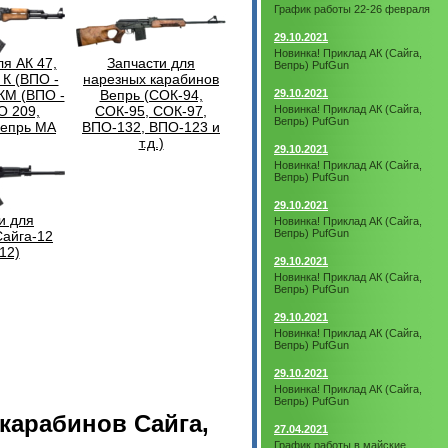
График работы 22-26 февраля
29.10.2021
Новинка! Приклад АК (Сайга,
ля АК 47,
Запчасти для
Вепрь) PufGun
 К (ВПО -
нарезных карабинов
 КМ (ВПО -
Вепрь (СОК-94,
29.10.2021
О 209,
СОК-95, СОК-97,
Новинка! Приклад АК (Сайга,
Вепрь) PufGun
Вепрь МА
ВПО-132, ВПО-123 и
т.д.)
29.10.2021
Новинка! Приклад АК (Сайга,
Вепрь) PufGun
29.10.2021
и для
Новинка! Приклад АК (Сайга,
Вепрь) PufGun
Сайга-12
12)
29.10.2021
Новинка! Приклад АК (Сайга,
Вепрь) PufGun
29.10.2021
Новинка! Приклад АК (Сайга,
Вепрь) PufGun
29.10.2021
Новинка! Приклад АК (Сайга,
Вепрь) PufGun
 карабинов Сайга,
27.04.2021
График работы в майские