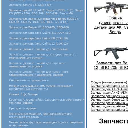
Запчасти для АК 74, Сайга МК
Запчасти для АК 47, АКМ, Вепрь К (ВПО - 133), Вепрь
КМ (ВПО - 136), ВПО 209, ВПО-139, Вепрь МА
Общие
Запчасти для нарезных карабинов Вепрь (СОК-94,
СОК-95, СОК-97, ВПО-132, ВПО-123 и т.д.)
(универсальны
детали для АК, С
Запчасти для Вепрь 12, ВПО-205, ВПО-206
Вепрь
Запчасти для карабина Сайга-410 (СОК 410)
Запчасти для карабина Сайга-20 (СОК 20)
Запчасти для карабина Сайга-12 (СОК 12)
Запчасти, детали, тюнинг для пистолетов
Запчасти, детали, тюнинг для гладкоствольного
отечественного оружия
Запчасти для Ве
Запчасти, детали, тюнинг для нарезного
отечественного оружия
12, ВПО-205, ВПО
Запчасти, детали, тюнинг для импортного
гладкоствольного и нарезного оружия
Снаряжение патронов, весы
Общие (универсальные) 
Ножи и аксессуары к ним, мачете, походные и
Запчасти для нарезных 
хозяйственные интрументы
Запчасти для АК 74, Сай
Запчасти для АК 47, АКМ
Оптика, ЛЦУ, Фонари
Запчасти для нарезных к
Запчасти для Вепрь 12,
Крепления, кронштейны, базы для установки оптики и
тюнинга (обвеса)
Запчасти для карабина С
Запчасти для карабина С
Пристрелка оружия
Запчасти для карабина С
Метательные машинки, принадлежности для
спортивной стрельбы
Запчаст
Чехлы, кейсы, футляры, ящики для оружия, патронов
и снаряжения