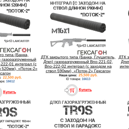
го типа (Банка,
ДТК закрытого типа (Банка, Глушитель,
ДТК з
) газоразгруженный
Дткп) газоразгруженный Впо-221-02,
Дтк
-222-01 интеграл (с
Впо-222-02 интеграл (с заходом на
инте
л 520мм), «Поток-2»
ствол 590мм), «Поток-2» Гексагон
ксагон
25,500 руб.
Наша цена:
22,500 руб.
:
ID товара:
16613
ара:
16612
Купить
Купить