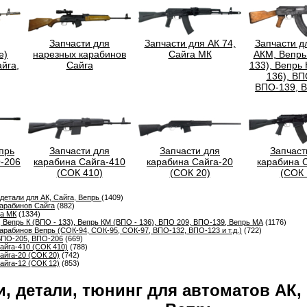
Запчасти для
Запчасти для АК 74,
Запчасти д
е)
нарезных карабинов
Сайга МК
АКМ, Вепрь
айга,
Сайга
133), Вепрь
136), ВП
ВПО-139, 
прь
Запчасти для
Запчасти для
Запчаст
-206
карабина Сайга-410
карабина Сайга-20
карабина 
(СОК 410)
(СОК 20)
(СОК 
детали для АК, Сайга, Вепрь
(1409)
карабинов Сайга
(882)
га МК
(1334)
, Вепрь К (ВПО - 133), Вепрь КМ (ВПО - 136), ВПО 209, ВПО-139, Вепрь МА
(1176)
арабинов Вепрь (СОК-94, СОК-95, СОК-97, ВПО-132, ВПО-123 и т.д.)
(722)
 ВПО-205, ВПО-206
(669)
айга-410 (СОК 410)
(788)
айга-20 (СОК 20)
(742)
айга-12 (СОК 12)
(853)
и, детали, тюнинг для автоматов АК,