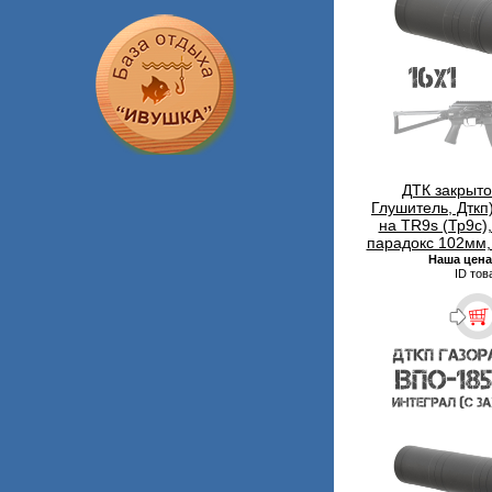
ДТК закрыто
Глушитель, Дткп
на TR9s (Тр9с)
парадокс 102мм,
Наша цена
ID тов