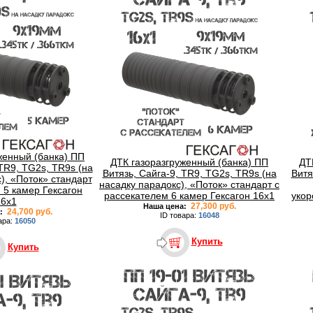
женный (банка) ПП
ДТК газоразгруженный (банка) ПП
ДТ
 TR9, TG2s, TR9s (на
Витязь, Сайга-9, TR9, TG2s, TR9s (на
Витя
), «Поток» стандарт
насадку парадокс), «Поток» стандарт с
 5 камер Гексагон
рассекателем 6 камер Гексагон 16x1
укор
16x1
27,300 руб.
Наша цена:
24,700 руб.
:
ID товара:
16048
ара:
16050
Купить
Купить