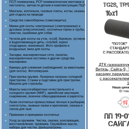
ПСП пневматика, PCP пневматические винтовки и
пистолеты, запчасти детали и комплектующие ПЦП
Мангалы, коптильни, газовые плиты, котлы, казаны
для отдыха на природе
Средства самообороны (самозащиты).
Манки для охоты электронные (электроманки) и
духовые (классические), охотничьи горны и трубы,
свистки, ошейники для собак
Чучела для охоты на уток, гусей, боровую, луговую
и водоплавающую дичь, голубей, ворон
(подсадные, манковые). Фото профили и
воздушные змеи для охоты.
Засидки, маскировочные сети, палатки,
маскировочные костюмы и другие средства
маскировки
ДТК газоразгру
Камеры для слежения (наблюдения) за животными
Витязь, Сайга-9,
(для охоты). Фотоловушки.
насадку парадокс
Пристрелка оружия. Лазерные патроны холодной
с рассекателем
пристрелки. Станки и подставки для пристрелки.
Мишени для стрельбы.
Наша цена
Макеты массогабаритные огнестрельного и
ID тов
холодного оружия (ММГ), армейская амуниция,
снаряжение, военное обмундирование и раритеты
Лыжи охотничьи промысловые лесные и рыбацкие,
снегоступы, лыжные палки и крепления, смазка и
смола для лыж
Приманки и прикормки охотничьи
Уход за оружием. Чистка, смазка, консервация,
восстановление, проверка. Оружейное масло,
наборы для чистки, фальшпатроны.