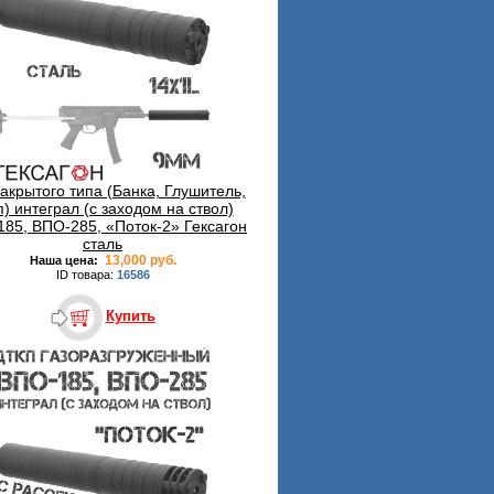
акрытого типа (Банка, Глушитель,
п) интеграл (с заходом на ствол)
85, ВПО-285, «Поток-2» Гексагон
сталь
13,000 руб.
Наша цена:
ID товара:
16586
Купить