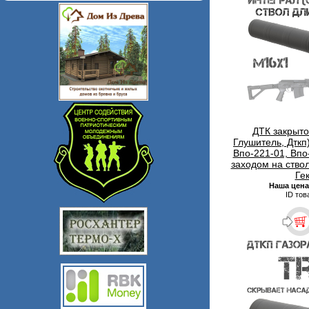
ДТК закрыто
Глушитель, Дткп
Впо-221-01, Впо
заходом на ство
Ге
Наша цена
ID тов