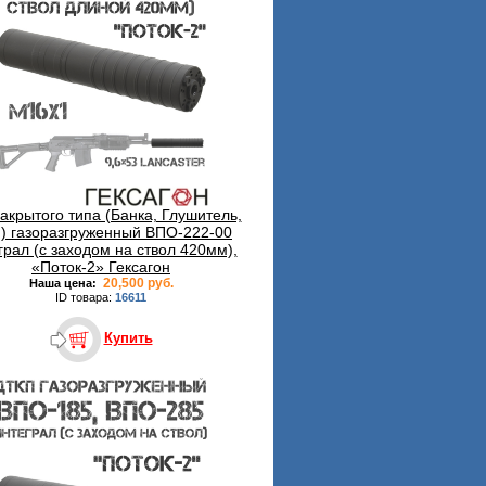
акрытого типа (Банка, Глушитель,
п) газоразгруженный ВПО-222-00
грал (с заходом на ствол 420мм),
«Поток-2» Гексагон
20,500 руб.
Наша цена:
ID товара:
16611
Купить