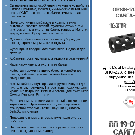
Сигнальные приспособления, пусковые устройства
Сигнал Охотника, факелы, химические источники
света (ХИС) для охоты, рыбалки, туризма для
охотников
Ножи охотничьи, рыбацкие и хозяйственно
бытовые. Заточка лезвий. Мультиинструмент и
инструмент для охоты, рыбалки, туризма. Мачете,
кукри, тесаки. Средства самозащиты.
Одежда, обувь, шляпы и головные уборы для
охоты, стрельбы, рыбалки и отдыха.
Сувениры и подарки для охотников. Подарки для
мужчин.
Арбалеты, рогатки, луки для отдыха и развлечений
Часы наручные для охоты и рыбалки
ДТК Dual Brake 
Кейсы для оружия, ящики, боксы и коробки для
ВПО-223, с вн
охоты, рыбалки, туризма, автомобилей и
накручивания 
квадроциклов
резь
Чехлы, кейсы и футляры для оружия. Кобуры для
Наша цен
пистолетов. Тренчики. Патронташи, подсумки для
ID тов
хранения патронов. Ремни и погоны для охотников.
Сумки. Рюкзаки. Ягдташи.
Метательные машинки для стрельбы по мишеням-
тарелочкам. Принадлежности для спортивной
стендовой стрельбы (очки, наушники, жилеты,
бейсболки, сумки)
Подводные пневматические ружья для охоты,
рыбалки
Пневматика, пневматическое оружие (винтовки,
пистолеты, запасные части)