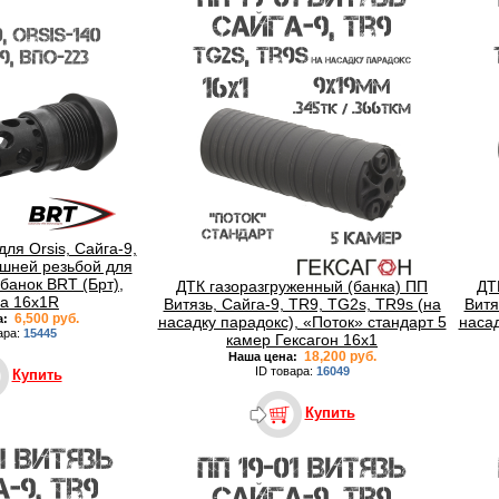
для Orsis, Сайга-9,
ешней резьбой для
банок BRT (Брт),
ДТК газоразгруженный (банка) ПП
ДТ
ба 16x1R
Витязь, Сайга-9, TR9, TG2s, TR9s (на
Витя
6,500 руб.
а:
насадку парадокс), «Поток» стандарт 5
насад
ара:
15445
камер Гексагон 16x1
18,200 руб.
Наша цена:
ID товара:
16049
Купить
Купить