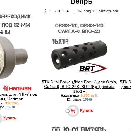
Вепрь
1
2
3
4
5
6
...
75
след >>
|
показать все
ДТК Dual Brake (Дуал Брейк) для Orsis,
ДТК D
Сайга-9, ВПО-223, BRT (Брт) резьба
для 
16x1R
дник для РПГ-7 под
5,500 руб.
Наша цена:
ны, Hartman
ID товара:
15309
950 руб.
на:
ара:
16070
Купить
Купить