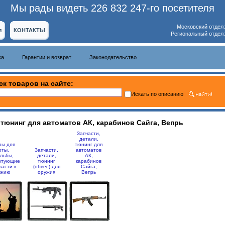
Мы рады видеть 226 832 247-го посетителя
Московский отдел
я
КОНТАКТЫ
Региональный отдел
ка
Гарантии и возврат
Законодательство
ск товаров на сайте:
Искать по описанию
 тюнинг для автоматов АК, карабинов Сайга, Вепрь
Запчасти,
детали,
ры для
тюнинг для
оты,
Запчасти,
автоматов
льбы,
детали,
АК,
ктующие
тюнинг
карабинов
части к
(обвес) для
Сайга,
ужию
оружия
Вепрь