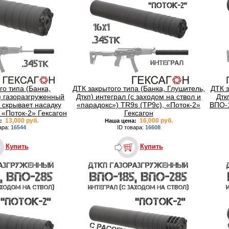
го типа (Банка,
ДТК закрытого типа (Банка, Глушитель,
ДТК з
) газоразгруженный
Дткп) интеграл (с заходом на ствол и
Дтк
, скрывает насадку
«парадокс») TR9s (ТР9с), «Поток-2»
ВПО-1
 «Поток-2» Гексагон
Гексагон
13,000 руб.
16,000 руб.
:
Наша цена:
ара:
16544
ID товара:
16608
Купить
Купить