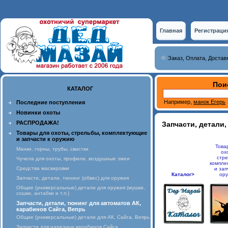
Главная
Регистраци
Заказ, Оплата, Достав
Пои
КАТАЛОГ
Например,
манок Егерь
Последние поступления
Новинки охоты
РАСПРОДАЖА!
Запчасти, детали,
Товары для охоты, стрельбы, комплектующие
и запчасти к оружию
Това
Манки, горны, трубы, свистки
ох
стре
Чучела для охоты, профили, воздушные змеи
компле
Средства маскировки
и зап
Каталог>
ор
Запчасти, детали, тюнинг (обвес) для оружия
Общие (универсальные) детали для оружия (мушки,
сошки, антабки и т.п.)
Запчасти, детали, тюнинг для автоматов АК,
карабинов Сайга, Вепрь
Общие (универсальные) детали для АК, Сайга, Вепрь
Запчасти для нарезных карабинов Сайга