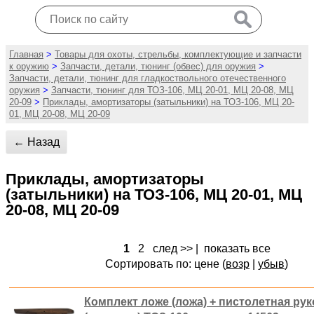
Главная
>
Товары для охоты, стрельбы, комплектующие и запчасти
к оружию
>
Запчасти, детали, тюнинг (обвес) для оружия
>
Запчасти, детали, тюнинг для гладкоствольного отечественного
оружия
>
Запчасти, тюнинг для ТОЗ-106, МЦ 20-01, МЦ 20-08, МЦ
20-09
>
Приклады, амортизаторы (затыльники) на ТОЗ-106, МЦ 20-
01, МЦ 20-08, МЦ 20-09
← Назад
Приклады, амортизаторы
(затыльники) на ТОЗ-106, МЦ 20-01, МЦ
20-08, МЦ 20-09
1
2
след >>
|
показать все
Сортировать по: цене (
возр
|
убыв
)
Комплект ложе (ложа) + пистолетная рук