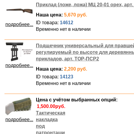
Приклад (ложе, ложа) МЦ 20-01 орех, арт.
Наша цена:
5,670 руб.
ID товара:
14612
подробнее...
Временно нет в наличии
Подщечник универсальный для правше
регулируемый по высоте для деревянн
прикладов, арт. ТОР-ПСР2
подробнее...
Наша цена:
2,200 руб.
ID товара:
14123
Временно нет в наличии
Цена с учётом выбранных опций:
Тактическая
подробнее...
накладка
под
патронташи