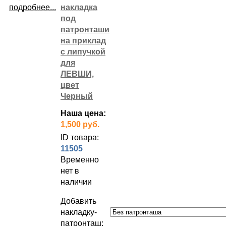
подробнее...
накладка
под
патронташи
на приклад
с липучкой
для
ЛЕВШИ,
цвет
Черный
Наша цена:
1,500 руб.
ID товара:
11505
Временно
нет в
наличии
Добавить
накладку-
патронташ: