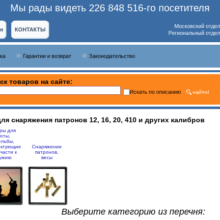
Мы рады видеть 226 848 516-го посетителя
Московский отдел
я
КОНТАКТЫ
Региональный отдел
ка
Гарантии и возврат
Законодательство
ск товаров на сайте:
Искать по описанию
я снаряжения патронов 12, 16, 20, 410 и других калибров
ры для
оты,
ельбы,
ектующие
Снаряжение
части к
патронов,
ужию
весы
Выберите категорию из перечня: