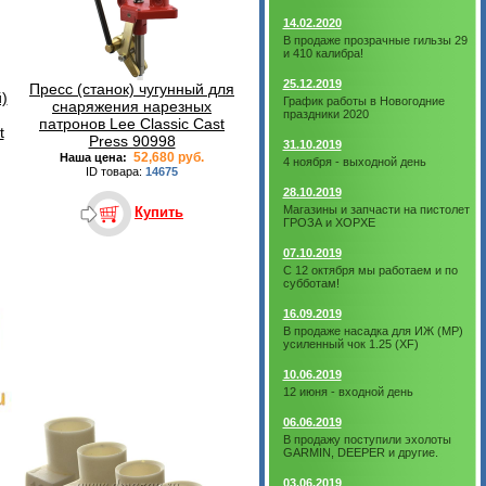
14.02.2020
В продаже прозрачные гильзы 29
и 410 калибра!
25.12.2019
Пресс (станок) чугунный для
)
График работы в Новогодние
снаряжения нарезных
праздники 2020
патронов Lee Classic Cast
t
Press 90998
31.10.2019
52,680 руб.
Наша цена:
4 ноября - выходной день
ID товара:
14675
28.10.2019
Магазины и запчасти на пистолет
Купить
ГРОЗА и ХОРХЕ
07.10.2019
С 12 октября мы работаем и по
субботам!
16.09.2019
В продаже насадка для ИЖ (МР)
усиленный чок 1.25 (XF)
10.06.2019
12 июня - входной день
06.06.2019
В продажу поступили эхолоты
GARMIN, DEEPER и другие.
03.06.2019