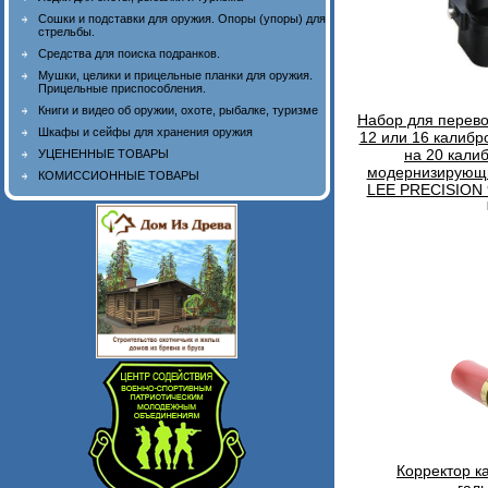
Сошки и подставки для оружия. Опоры (упоры) для
стрельбы.
Средства для поиска подранков.
Мушки, целики и прицельные планки для оружия.
Прицельные приспособления.
Книги и видео об оружии, охоте, рыбалке, туризме
Набор для перево
Шкафы и сейфы для хранения оружия
12 или 16 калибр
на 20 кали
УЦЕНЕННЫЕ ТОВАРЫ
модернизирующи
КОМИССИОННЫЕ ТОВАРЫ
LEE PRECISION
Корректор к