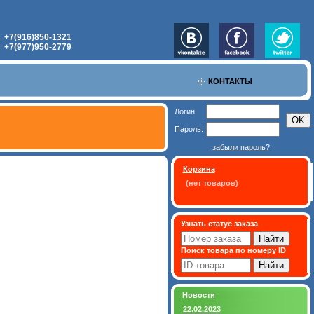
+7(916)850-1321
:
+7(977)950-2779
:
КОНТАКТЫ
Логин:
Пароль:
забыли пароль?
Корзина
(нет товаров)
Узнать статус заказа
Поиск товара по номеру ID
Новости
22.02.2023