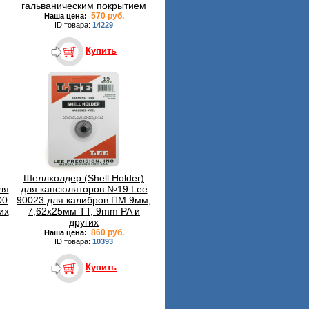
гальваническим покрытием
570 руб.
Наша цена:
ID товара:
14229
Купить
Шеллхолдер (Shell Holder)
ля
для капсюляторов №19 Lee
00
90023 для калибров ПМ 9мм,
их
7,62х25мм ТТ, 9mm PA и
других
860 руб.
Наша цена:
ID товара:
10393
Купить