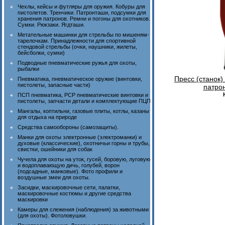
Чехлы, кейсы и футляры для оружия. Кобуры для
пистолетов. Тренчики. Патронташи, подсумки для
хранения патронов. Ремни и погоны для охотников.
Сумки. Рюкзаки. Ягдташи.
Метательные машинки для стрельбы по мишеням-
тарелочкам. Принадлежности для спортивной
стендовой стрельбы (очки, наушники, жилеты,
бейсболки, сумки)
Подводные пневматические ружья для охоты,
рыбалки
Пресс (станок
Пневматика, пневматическое оружие (винтовки,
пистолеты, запасные части)
патро
ПСП пневматика, PCP пневматические винтовки и
пистолеты, запчасти детали и комплектующие ПЦП
Мангалы, коптильни, газовые плиты, котлы, казаны
для отдыха на природе
Средства самообороны (самозащиты).
Манки для охоты электронные (электроманки) и
духовые (классические), охотничьи горны и трубы,
свистки, ошейники для собак
Чучела для охоты на уток, гусей, боровую, луговую
и водоплавающую дичь, голубей, ворон
(подсадные, манковые). Фото профили и
воздушные змеи для охоты.
Засидки, маскировочные сети, палатки,
маскировочные костюмы и другие средства
маскировки
Камеры для слежения (наблюдения) за животными
(для охоты). Фотоловушки.