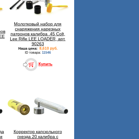
Молотковый набор для
снаряжения нарезных
нов
патронов калибра .45 Colt,
LEE
Lee Rifle LEE LOADER, арт.
90263
8,610 руб.
Наша цена:
ID товара:
11546
Купить
да
Корректор капсюльного
им
гнезда 20 калибра с