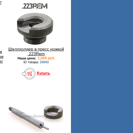
Шеллхолдер в пресс ножкой
я
.223Rem
ки
1,000 руб.
Наша цена:
er
ID товара:
15043
Купить