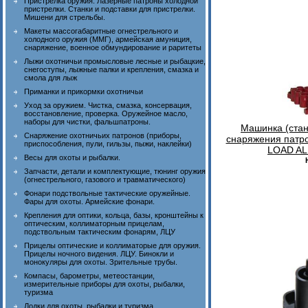
Пристрелка оружия. Лазерные патроны холодной
пристрелки. Станки и подставки для пристрелки.
Мишени для стрельбы.
Макеты массогабаритные огнестрельного и
холодного оружия (ММГ), армейская амуниция,
снаряжение, военное обмундирование и раритеты
Лыжи охотничьи промысловые лесные и рыбацкие,
снегоступы, лыжные палки и крепления, смазка и
смола для лыж
Приманки и прикормки охотничьи
Уход за оружием. Чистка, смазка, консервация,
восстановление, проверка. Оружейное масло,
наборы для чистки, фальшпатроны.
Машинка (стано
Снаряжение охотничьих патронов (приборы,
снаряжения патр
приспособления, пули, гильзы, пыжи, наклейки)
LOAD ALL
Весы для охоты и рыбалки.
Запчасти, детали и комплектующие, тюнинг оружия
(огнестрельного, газового и травматического)
Фонари подствольные тактические оружейные.
Фары для охоты. Армейские фонари.
Крепления для оптики, кольца, базы, кронштейны к
оптическим, коллиматорным прицелам,
подствольным тактическим фонарям, ЛЦУ
Прицелы оптические и коллиматорые для оружия.
Прицелы ночного видения. ЛЦУ. Бинокли и
монокуляры для охоты. Зрительные трубы.
Компасы, барометры, метеостанции,
измерительные приборы для охоты, рыбалки,
туризма
Лодки для охоты, рыбалки и туризма