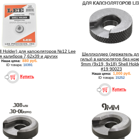
l Holder) для капсюляторов №12 Lee
Шеллхолдер (держатель дл
я калибров 7,62х39 и других
гильз) в капсюлятор без нож
880 руб.
Наша цена:
9mm (9x19, 9x18) Shell Hold
ID товара:
10391
#19 90023
1,000 руб.
Наша цена:
Купить
ID товара:
15252
Купить