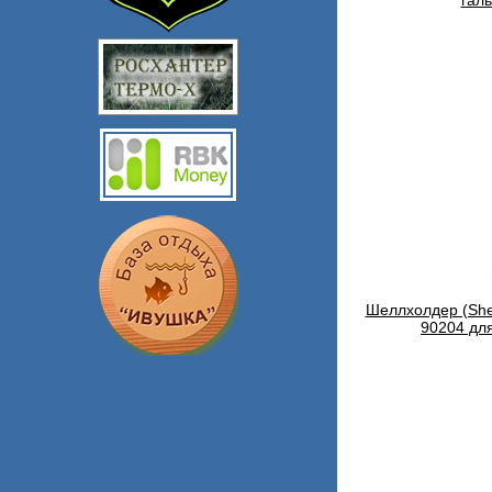
гал
Шеллхолдер (She
90204 дл