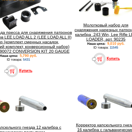
Молотковый набор для
снаряжения нарезных патро
да пресса для снаряжения патронов
калибра .243 Win, Lee Rifle 
ов LEE LOAD ALL 2 (LEE LOAD ALL II)
LOADER, арт. 90235
бр (комплект сменных насадок,
9,010 руб.
Наша цена:
й комплект, конверсионный набор)
ID товара:
11545
 90072 CONVERSION KIT 20 GAUGE
5,790 руб.
Наша цена:
Купить
ID товара:
5431
Купить
Корректор капсюльного гнез
апсюльного гнезда 12 калибра с
16 калибра с гальваническ