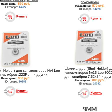
ьваническим покрытием
покрытием
570 руб.
Наша цена:
570 руб.
Наша цена:
ID товара:
14227
ID товара:
14228
Купить
Купить
Шеллхолдер (Shell Holder) д
ll Holder) для капсюляторов №4 Lee
капсюляторов №16 Lee 902
я калибров .223Rem и других
для калибров 7,62х54 и друг
930 руб.
Наша цена:
880 руб.
Наша цена:
ID товара:
10388
ID товара:
10392
Купить
Купить