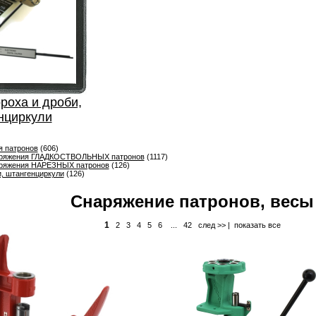
роха и дроби,
нциркули
я патронов
(606)
аряжения ГЛАДКОСТВОЛЬНЫХ патронов
(1117)
аряжения НАРЕЗНЫХ патронов
(126)
и, штангенциркули
(126)
Снаряжение патронов, весы
1
2
3
4
5
6
...
42
след >>
|
показать все