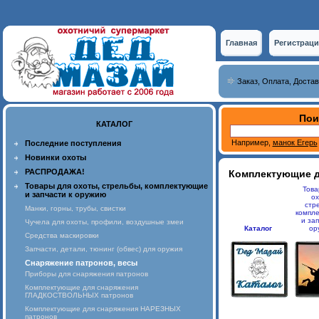
Главная
Регистраци
Заказ, Оплата, Достав
Пои
КАТАЛОГ
Например,
манок Егерь
Последние поступления
Новинки охоты
РАСПРОДАЖА!
Комплектующие дл
Товары для охоты, стрельбы, комплектующие
Това
и запчасти к оружию
ох
стр
Манки, горны, трубы, свистки
компл
и зап
Чучела для охоты, профили, воздушные змеи
Каталог
ор
Средства маскировки
Запчасти, детали, тюнинг (обвес) для оружия
Снаряжение патронов, весы
Приборы для снаряжения патронов
Комплектующие для снаряжения
ГЛАДКОСТВОЛЬНЫХ патронов
Комплектующие для снаряжения НАРЕЗНЫХ
патронов