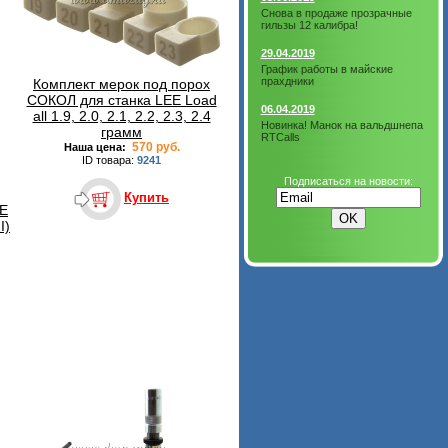
Снова в продаже прозрачные
гильзы 12 калибра!
29.04.2019
График работы в майские
прахдники
Комплект мерок под порох
СОКОЛ для станка LEE Load
06.04.2019
all 1.9, 2.0, 2.1, 2.2, 2.3, 2.4
Новинка! Манок на вальдшнепа
грамм
RTCalls
570 руб.
Наша цена:
ID товара:
9241
Подписаться на новости:
Купить
EE
I)