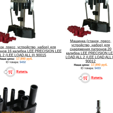
Машинка (станок, пресс,
устройство, набор) для
к, пресс, устройство, набор) для
снаряжения патронов 20
онов 16 калибра LEE PRECISION LEE
калибра LEE PRECISION L
 2 (LEE LOAD ALL II) 90015
LOAD ALL 2 (LEE LOAD ALL I
17,990 руб.
Наша цена:
90012
ID товара:
5432
17,990 руб.
Наша цена:
ID товара:
5433
Купить
Купить