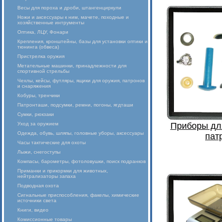
Весы для пороха и дроби, штангенциркули
Ножи и аксессуары к ним, мачете, походные и
хозяйственные интрументы
Оптика, ЛЦУ, Фонари
Крепления, кронштейны, базы для установки оптики и
тюнинга (обвеса)
Пристрелка оружия
Метательные машинки, принадлежности для
спортивной стрельбы
Чехлы, кейсы, футляры, ящики для оружия, патронов
и снаряжения
Кобуры, тренчики
Патронташи, подсумки, ремни, погоны, ягдташи
Сумки, рюкзаки
Уход за оружием
Приборы дл
Одежда, обувь, шляпы, головные уборы, аксессуары
пат
Часы тактические для охоты
Лыжи, снегоступы
Компасы, барометры, фотоловушки, поиск подранков
Приманки и прикормки для животных,
нейтрализаторы запаха
Подводная охота
Сигнальные приспособления, факелы, химические
источники света
Книги, видео
Комиссионные товары