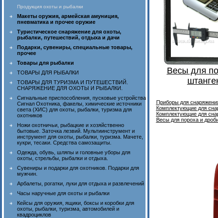
Продукция охоты и рыбалки
Макеты оружия, армейская амуниция,
пневматика и прочее оружие
Туристическое снаряжение для охоты,
рыбалки, путешествий, отдыха и дачи
Подарки, сувениры, специальные товары,
прочее
Товары для рыбалки
Весы для по
ТОВАРЫ ДЛЯ РЫБАЛКИ
штанге
ТОВАРЫ ДЛЯ ТУРИЗМА И ПУТЕШЕСТВИЙ.
СНАРЯЖЕНИЕ ДЛЯ ОХОТЫ И РЫБАЛКИ.
Сигнальные приспособления, пусковые устройства
Приборы для снаряжени
Сигнал Охотника, факелы, химические источники
Комплектующие для сн
света (ХИС) для охоты, рыбалки, туризма для
Комплектующие для сн
охотников
Весы для пороха и дроб
Ножи охотничьи, рыбацкие и хозяйственно
бытовые. Заточка лезвий. Мультиинструмент и
инструмент для охоты, рыбалки, туризма. Мачете,
кукри, тесаки. Средства самозащиты.
Одежда, обувь, шляпы и головные уборы для
охоты, стрельбы, рыбалки и отдыха.
Сувениры и подарки для охотников. Подарки для
мужчин.
Арбалеты, рогатки, луки для отдыха и развлечений
Часы наручные для охоты и рыбалки
Кейсы для оружия, ящики, боксы и коробки для
охоты, рыбалки, туризма, автомобилей и
квадроциклов