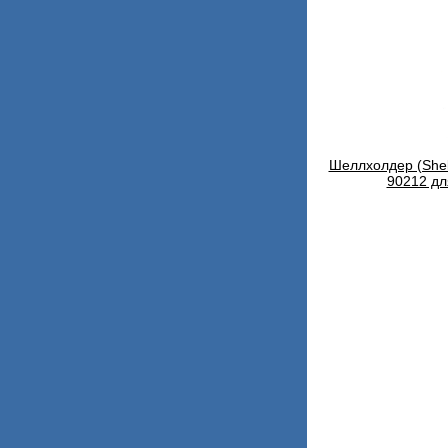
Шеллхолдер (Shel
90212 дл