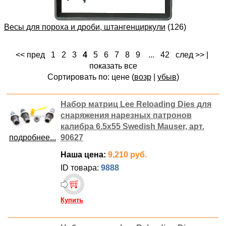
Весы для пороха и дроби, штангенциркули
(126)
<< пред
1
2
3
4
5
6
7
8
9
...
42
след >>
|
показать все
Сортировать по: цене (
возр
|
убыв
)
Набор матриц Lee Reloading Dies для
снаряжения нарезных патронов
калибра 6.5x55 Swedish Mauser, арт.
подробнее...
90627
Наша цена:
9,210 руб.
ID товара:
9888
Купить