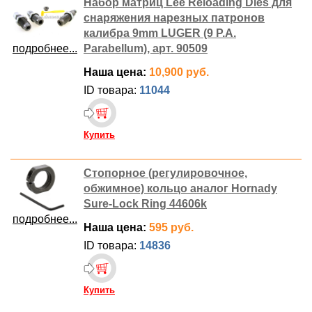
Набор матриц Lee Reloading Dies для
снаряжения нарезных патронов
калибра 9mm LUGER (9 P.A.
подробнее...
Parabellum), арт. 90509
Наша цена:
10,900 руб.
ID товара:
11044
Купить
Стопорное (регулировочное,
обжимное) кольцо аналог Hornady
Sure-Lock Ring 44606k
подробнее...
Наша цена:
595 руб.
ID товара:
14836
Купить