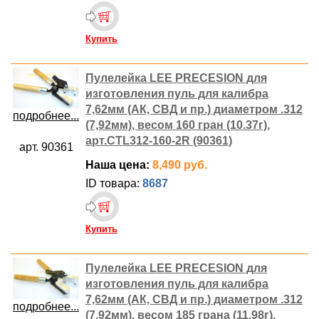
Купить
Пулелейка LEE PRECESION для
изготовления пуль для калибра
7,62мм (АК, СВД и пр.) диаметром .312
подробнее...
(7,92мм), весом 160 гран (10.37г),
арт.CTL312-160-2R (90361)
арт. 90361
Наша цена:
8,490 руб.
ID товара:
8687
Купить
Пулелейка LEE PRECESION для
изготовления пуль для калибра
7,62мм (АК, СВД и пр.) диаметром .312
подробнее...
(7,92мм), весом 185 грана (11,98г),