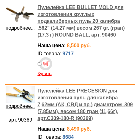
Пулелейка LEE BULLET MOLD для
изготовления круглых
подкалиберных пуль 20 калибра
подробнее...
.562” (14,27 мм) весом 267 gr. (гран)
(17.3 г) ROUND BALL, арт. 90460
Наша цена:
8,500 руб.
ID товара:
9717
Купить
Пулелейка LEE PRECESION для
изготовления пуль для калибра
7,62мм (АК, СВД и пр.) диаметром .309
подробнее...
(7,85мм), весом 180 гран (11,66г),
арт.C309-180-R (90369)
арт. 90369
Наша цена:
8,490 руб.
ID товара:
8684