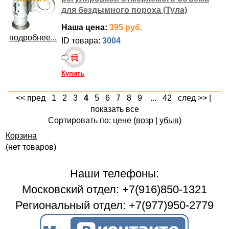
для бездымного пороха (Тула)
Наша цена:
395 руб.
подробнее...
ID товара:
3004
Купить
<< пред
1
2
3
4
5
6
7
8
9
...
42
след >>
|
показать все
Сортировать по: цене (
возр
|
убыв
)
Корзина
(нет товаров)
Наши телефоны:
Московский отдел: +7(916)850-1321
Региональный отдел: +7(977)950-2779