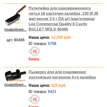
Пулелейка для одновременного
литья 18 картечин калибра .330 (8,38
мм) весом 3,5 г (54 gr) /картечница/
Lee Commercial Quality 6 Cavity
BULLET MOLD 90486
подробнее...
Наша цена:
14,250 руб.
арт. 90486
ID товара:
5798
Купить
Пыжерез для для снаряжения
охотничьих патронов 4-го калибра
подробнее...
Наша цена:
310 руб.
ID товара:
5421
Купить