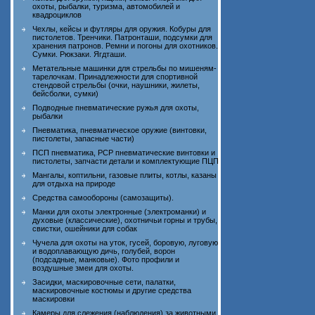
охоты, рыбалки, туризма, автомобилей и
квадроциклов
Чехлы, кейсы и футляры для оружия. Кобуры для
пистолетов. Тренчики. Патронташи, подсумки для
хранения патронов. Ремни и погоны для охотников.
Сумки. Рюкзаки. Ягдташи.
Метательные машинки для стрельбы по мишеням-
тарелочкам. Принадлежности для спортивной
стендовой стрельбы (очки, наушники, жилеты,
бейсболки, сумки)
Подводные пневматические ружья для охоты,
рыбалки
Пневматика, пневматическое оружие (винтовки,
пистолеты, запасные части)
ПСП пневматика, PCP пневматические винтовки и
пистолеты, запчасти детали и комплектующие ПЦП
Мангалы, коптильни, газовые плиты, котлы, казаны
для отдыха на природе
Средства самообороны (самозащиты).
Манки для охоты электронные (электроманки) и
духовые (классические), охотничьи горны и трубы,
свистки, ошейники для собак
Чучела для охоты на уток, гусей, боровую, луговую
и водоплавающую дичь, голубей, ворон
(подсадные, манковые). Фото профили и
воздушные змеи для охоты.
Засидки, маскировочные сети, палатки,
маскировочные костюмы и другие средства
маскировки
Камеры для слежения (наблюдения) за животными