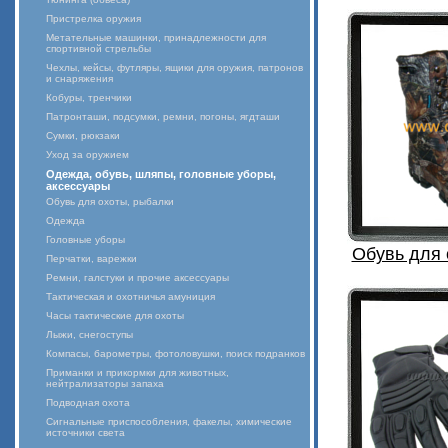
Пристрелка оружия
Метательные машинки, принадлежности для
спортивной стрельбы
Чехлы, кейсы, футляры, ящики для оружия, патронов
и снаряжения
Кобуры, тренчики
Патронташи, подсумки, ремни, погоны, ягдташи
Сумки, рюкзаки
Уход за оружием
Одежда, обувь, шляпы, головные уборы,
аксессуары
Обувь для охоты, рыбалки
Одежда
Головные уборы
Обувь для 
Перчатки, варежки
Ремни, галстуки и прочие аксессуары
Тактическая и охотничья амуниция
Часы тактические для охоты
Лыжи, снегоступы
Компасы, барометры, фотоловушки, поиск подранков
Приманки и прикормки для животных,
нейтрализаторы запаха
Подводная охота
Сигнальные приспособления, факелы, химические
источники света