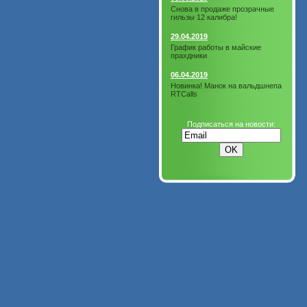
Снова в продаже прозрачные
гильзы 12 калибра!
29.04.2019
График работы в майские
прахдники
06.04.2019
Новинка! Манок на вальдшнепа
RTCalls
Подписаться на новости: