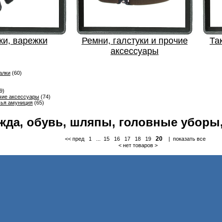
ки, варежки
Ремни, галстуки и прочие
Та
аксессуары
алки
(60)
9)
очие аксессуары
(74)
чья амуниция
(65)
жда, обувь, шляпы, головные уборы,
20
<< пред
1
...
15
16
17
18
19
|
показать все
< нет товаров >