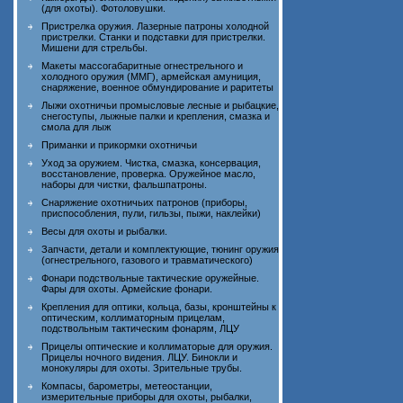
(для охоты). Фотоловушки.
Пристрелка оружия. Лазерные патроны холодной
пристрелки. Станки и подставки для пристрелки.
Мишени для стрельбы.
Макеты массогабаритные огнестрельного и
холодного оружия (ММГ), армейская амуниция,
снаряжение, военное обмундирование и раритеты
Лыжи охотничьи промысловые лесные и рыбацкие,
снегоступы, лыжные палки и крепления, смазка и
смола для лыж
Приманки и прикормки охотничьи
Уход за оружием. Чистка, смазка, консервация,
восстановление, проверка. Оружейное масло,
наборы для чистки, фальшпатроны.
Снаряжение охотничьих патронов (приборы,
приспособления, пули, гильзы, пыжи, наклейки)
Весы для охоты и рыбалки.
Запчасти, детали и комплектующие, тюнинг оружия
(огнестрельного, газового и травматического)
Фонари подствольные тактические оружейные.
Фары для охоты. Армейские фонари.
Крепления для оптики, кольца, базы, кронштейны к
оптическим, коллиматорным прицелам,
подствольным тактическим фонарям, ЛЦУ
Прицелы оптические и коллиматорые для оружия.
Прицелы ночного видения. ЛЦУ. Бинокли и
монокуляры для охоты. Зрительные трубы.
Компасы, барометры, метеостанции,
измерительные приборы для охоты, рыбалки,