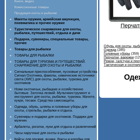
Книги, видео
Комиссионные товары
Продукция охоты и рыбалки
Макеты оружия, армейская амуниция,
пневматика и прочее оружие
Перчат
Туристическое снаряжение для охоты,
рыбалки, путешествий, отдыха и дачи
Подарки, сувениры, специальные товары,
прочее
Обувь для охоты, рыб
Товары для рыбалки
Одежда
(285)
Головные уборы
(359)
ТОВАРЫ ДЛЯ РЫБАЛКИ
Перчатки, варежки
(12
Ремни, галстуки и пр
ТОВАРЫ ДЛЯ ТУРИЗМА И ПУТЕШЕСТВИЙ.
Тактическая и охотни
СНАРЯЖЕНИЕ ДЛЯ ОХОТЫ И РЫБАЛКИ.
Сигнальные приспособления, пусковые устройства
Оде
Сигнал Охотника, факелы, химические источники
света (ХИС) для охоты, рыбалки, туризма для
охотников
Ножи охотничьи, рыбацкие и хозяйственно
бытовые. Заточка лезвий. Мультиинструмент и
инструмент для охоты, рыбалки, туризма. Мачете,
кукри, тесаки. Средства самозащиты.
Одежда, обувь, шляпы и головные уборы для
охоты, стрельбы, рыбалки и отдыха.
Сувениры и подарки для охотников. Подарки для
мужчин.
Арбалеты, рогатки, луки для отдыха и развлечений
Часы наручные для охоты и рыбалки
Кейсы для оружия, ящики, боксы и коробки для