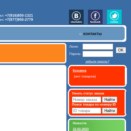
+7(916)850-1321
ел:
+7(977)950-2779
ел:
КОНТАКТЫ
Логин:
Пароль:
забыли пароль?
Корзина
(нет товаров)
Узнать статус заказа
Поиск товара по номеру ID
Новости
22.02.2023