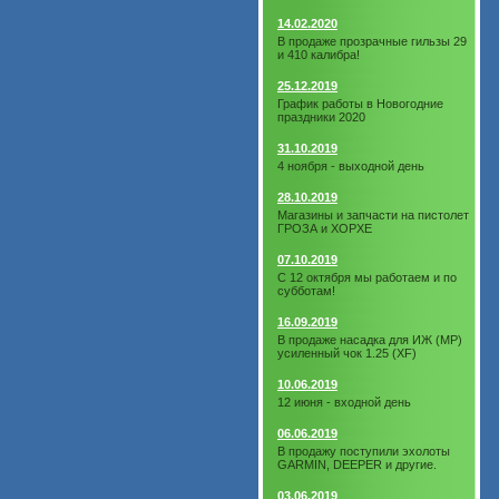
14.02.2020
В продаже прозрачные гильзы 29
и 410 калибра!
25.12.2019
График работы в Новогодние
праздники 2020
31.10.2019
4 ноября - выходной день
28.10.2019
Магазины и запчасти на пистолет
ГРОЗА и ХОРХЕ
07.10.2019
С 12 октября мы работаем и по
субботам!
16.09.2019
В продаже насадка для ИЖ (МР)
усиленный чок 1.25 (XF)
10.06.2019
12 июня - входной день
06.06.2019
В продажу поступили эхолоты
GARMIN, DEEPER и другие.
03.06.2019