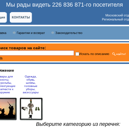
Мы рады видеть 226 836 871-го посетителя
Московский отд
ция
КОНТАКТЫ
Региональный отд
тавка
Гарантии и возврат
Законодательство
иск товаров на сайте:
Искать по описанию
рь
яжение
вары для
Одежда,
охоты,
обувь,
трельбы,
шляпы,
плектующие
головные
запчасти к
уборы,
оружию
аксессуары
Выберите категорию из перечня: