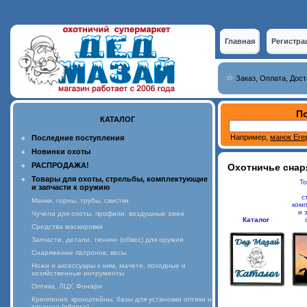
Главная
Регистра
Заказ, Оплата, Дос
По
КАТАЛОГ
Например,
манок Еге
Последние поступления
Новинки охоты
РАСПРОДАЖА!
Охотничье снар
Товары для охоты, стрельбы, комплектующие
То
и запчасти к оружию
с
Манки, горны, трубы, свистки
ком
и 
Чучела для охоты, профили, воздушные змеи
Каталог
Средства маскировки
Запчасти, детали, тюнинг (обвес) для оружия
Снаряжение патронов, весы
Ножи и аксессуары к ним, мачете, походные и
хозяйственные интрументы
Оптика, ЛЦУ, Фонари
Крепления, кронштейны, базы для установки оптики и
тюнинга (обвеса)