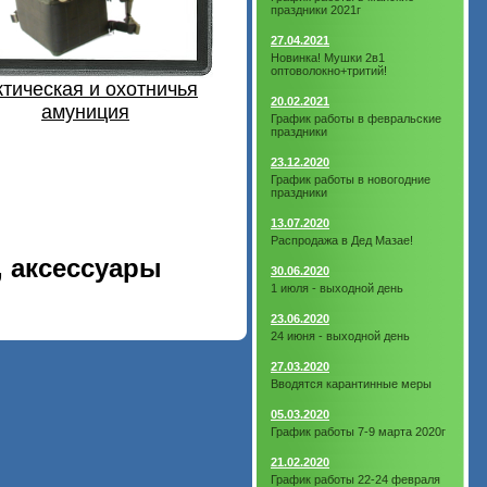
праздники 2021г
27.04.2021
Новинка! Мушки 2в1
оптоволокно+тритий!
ктическая и охотничья
20.02.2021
амуниция
График работы в февральские
праздники
23.12.2020
График работы в новогодние
праздники
13.07.2020
Распродажа в Дед Мазае!
 аксессуары
30.06.2020
1 июля - выходной день
23.06.2020
24 июня - выходной день
27.03.2020
Вводятся карантинные меры
05.03.2020
График работы 7-9 марта 2020г
21.02.2020
График работы 22-24 февраля