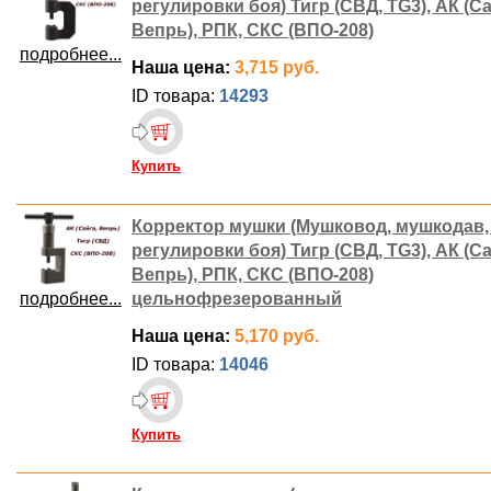
регулировки боя) Тигр (СВД, TG3), АК (Са
Вепрь), РПК, СКС (ВПО-208)
подробнее...
Наша цена:
3,715 руб.
ID товара:
14293
Купить
Корректор мушки (Мушковод, мушкодав,
регулировки боя) Тигр (СВД, TG3), АК (Са
Вепрь), РПК, СКС (ВПО-208)
подробнее...
цельнофрезерованный
Наша цена:
5,170 руб.
ID товара:
14046
Купить