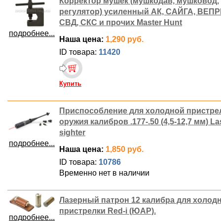
Корректор мушек (мушкодав, мушковод,
регулятор) усиленный АК, САЙГА, ВЕПРЬ
СВД, СКС и прочих Master Hunt
подробнее...
Наша цена:
1,290 руб.
ID товара:
11420
Купить
Приспособление для холодной пристре
оружия калибров .177-.50 (4,5-12,7 мм) La
sighter
подробнее...
Наша цена:
1,850 руб.
ID товара:
10786
Временно нет в наличии
Лазерный патрон 12 калибра для холод
пристрелки Red-i (ЮАР).
подробнее...