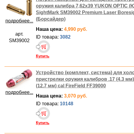
оружия калибра 7,62х39 YUKON OPTIC (
SightMark SM39002 Premium Laser Boresi
(Борсайдер)
подробнее...
Наша цена:
4,990 руб.
арт.
ID товара:
3082
SM39002
Купить
Устройство (комплект, система) для хол
пристрелки оружия калибров .17 (4.3 мм)
(12.7 мм) cal FireField FF39000
подробнее...
Наша цена:
3,070 руб.
ID товара:
10148
Купить