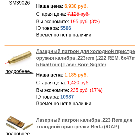
SM39026
Наша цена:
6,930 руб.
Старая цена:
7,125 руб.
Вы экономите:
195 руб. (3%)
ID товара:
5506
Временно нет в наличии
Лазерный патрон для холодной пристр
оружия калибра .223rem (.222 REM, 6х47
5.6х50 mm) Laser Bore Sighter
подробнее...
Наша цена:
1,185 руб.
Старая цена:
1,420 руб.
Вы экономите:
235 руб. (17%)
ID товара:
10987
Временно нет в наличии
Лазерный патрон калибра .223 Rem для
холодной пристрелки Red-i (ЮАР).
подробнее...