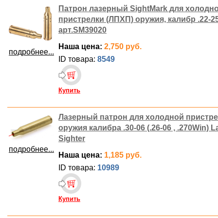
Патрон лазерный SightMark для холодн
пристрелки (ЛПХП) оружия, калибр .22-25
арт.SM39020
Наша цена:
2,750 руб.
подробнее...
ID товара:
8549
Купить
Лазерный патрон для холодной пристр
оружия калибра .30-06 (.26-06 , .270Win) L
Sighter
подробнее...
Наша цена:
1,185 руб.
ID товара:
10989
Купить