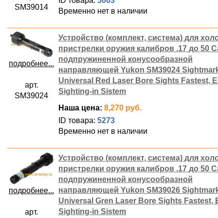
ID товара:
5063
SM39014
Временно нет в наличии
Устройство (комплект, система) для хол
пристрелки оружия калибров .17 до 50 Ca
подпружиненной конусообразной
подробнее...
направляющей Yukon SM39024 Sightmar
Universal Red Laser Bore Sights Fastest, E
арт.
Sighting-in Sistem
SM39024
Наша цена:
8,270 руб.
ID товара:
5273
Временно нет в наличии
Устройство (комплект, система) для хол
пристрелки оружия калибров .17 до 50 Ca
подпружиненной конусообразной
направляющей Yukon SM39026 Sightmar
подробнее...
Universal Gren Laser Bore Sights Fastest, 
Sighting-in Sistem
арт.