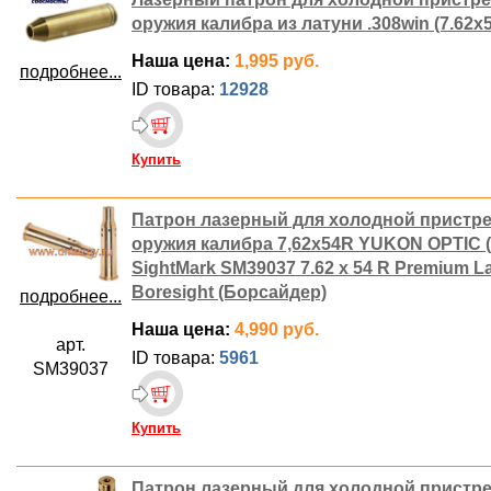
оружия калибра из латуни .308win (7.62x51
Наша цена:
1,995 руб.
подробнее...
ID товара:
12928
Купить
Патрон лазерный для холодной пристр
оружия калибра 7,62x54R YUKON OPTIC 
SightMark SM39037 7.62 x 54 R Premium L
Boresight (Борсайдер)
подробнее...
Наша цена:
4,990 руб.
арт.
ID товара:
5961
SM39037
Купить
Патрон лазерный для холодной пристр