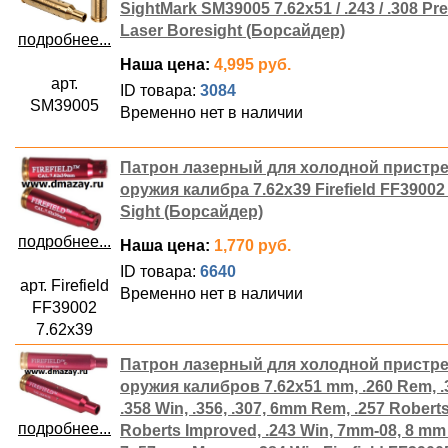
SightMark SM39005 7.62x51 / .243 / .308 P
Laser Boresight (Борсайдер)
подробнее...
Наша цена:
4,995 руб.
арт.
ID товара:
3084
SM39005
Временно нет в наличии
Патрон лазерный для холодной пристр
оружия калибра 7.62х39 Firefield FF39002
Sight (Борсайдер)
подробнее...
Наша цена:
1,770 руб.
ID товара:
6640
арт. Firefield
Временно нет в наличии
FF39002
7.62х39
Патрон лазерный для холодной пристр
оружия калибров 7.62х51 mm, .260 Rem, .
.358 Win, .356, .307, 6mm Rem, .257 Roberts
подробнее...
Roberts Improved, .243 Win, 7mm-08, 8 mm