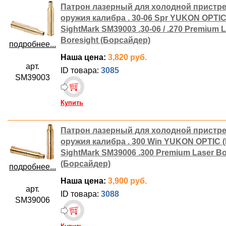
Патрон лазерный для холодной пристр
оружия калибра . 30-06 Spr YUKON OPTIC
SightMark SM39003 .30-06 / .270 Premium 
Boresight (Борсайдер)
подробнее...
Наша цена:
3,820 руб.
арт.
ID товара:
3085
SM39003
Купить
Патрон лазерный для холодной пристр
оружия калибра . 300 Win YUKON OPTIC 
SightMark SM39006 .300 Premium Laser Bo
(Борсайдер)
подробнее...
Наша цена:
3,900 руб.
арт.
ID товара:
3088
SM39006