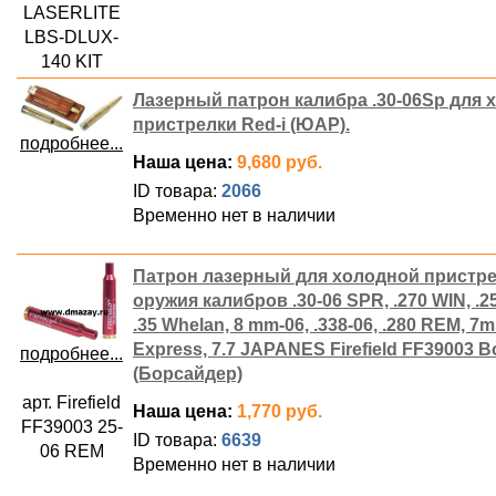
LASERLITE
LBS-DLUX-
140 KIT
Лазерный патрон калибра .30-06Sp для 
пристрелки Red-i (ЮАР).
подробнее...
Наша цена:
9,680 руб.
ID товара:
2066
Временно нет в наличии
Патрон лазерный для холодной пристр
оружия калибров .30-06 SPR, .270 WIN, .2
.35 Whelan, 8 mm-06, .338-06, .280 REM, 7
Express, 7.7 JAPANES Firefield FF39003 B
подробнее...
(Борсайдер)
арт. Firefield
Наша цена:
1,770 руб.
FF39003 25-
ID товара:
6639
06 REM
Временно нет в наличии