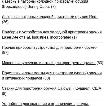
Лазерные патроны холодной пристрелки оружия
(Борсайдеры) Bering Optics
(7)
Лазерные патроны холодной пристрелки оружия Red-i
(26)
Приборы и устройства для холодной пристрелки оружия
LaserLyte от P&L Industries, Incorporated
(1)
Прочие приборы и устройства для пристрелки оружия
(57)
Мишени и пулеулавливатели для пристрелки оружия
(63)
Подставки и ложементы для пристрелки (чистки) оружия
и оптических прицелов
(50)
Станки для пристрелки оружия Caldwell (Колдвел), США
(8)
Устройства для хранения и ограничения доступа.