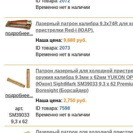
ID товара:
2072
Временно нет в наличии
Лазерный патрон калибра 9.3х74R для 
пристрелки Red-i (ЮАР).
подробнее...
Наша цена:
9,680 руб.
ID товара:
2073
Временно нет в наличии
Патрон лазерный для холодной пристр
оружия калибра 9,3мм x 62мм YUKON OP
(Юкон) SightMark SM39033 9,3 x 62 Premi
Boresight (Борсайдер)
подробнее...
Наша цена:
2,750 руб.
ID товара:
7598
арт.
Временно нет в наличии
SM39033
9,3 х 62
Лазерный патрон для холодной пристр