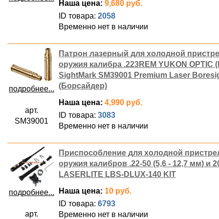
Наша цена:
9,680 руб.
ID товара:
2058
Временно нет в наличии
Патрон лазерный для холодной пристр
оружия калибра .223REM YUKON OPTIC 
SightMark SM39001 Premium Laser Boresi
(Борсайдер)
подробнее...
Наша цена:
4,990 руб.
арт.
ID товара:
3083
SM39001
Временно нет в наличии
Приспособление для холодной пристре
оружия калибров .22-50 (5,6 - 12,7 мм) и 2
LASERLITE LBS-DLUX-140 KIT
Наша цена:
10 руб.
подробнее...
ID товара:
6793
арт.
Временно нет в наличии