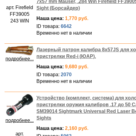
7х57 mm Mauser, .284 Win Firefield FF3900
арт. Firefield
Sight (Борсайдер)
FF39005
Наша цена:
1,770 руб.
243 WIN
ID товара:
6642
Временно нет в наличии
Лазерный патрон калибра 8x57JS для х
пристрелки Red-i (ЮАР).
подробнее...
Наша цена:
9,680 руб.
ID товара:
2070
Временно нет в наличии
Устройство (комплект, система) для хол
пристрелки оружия калибров .17 до 50 C
SM39014 Sightmark Universal Red Laser B
Sights
подробнее...
Наша цена:
2,160 руб.
арт.