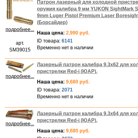
Патрон лазерный для холодной пристр
оружия калибра 9 мм YUKON SightMark 
9mm Luger Pistol Premium Laser Boresigh
(Борсайдер)
подробнее...
Наша цена:
2,990 руб.
ID товара:
6141
арт.
Временно нет в наличии
SM39015
Лазерный патрон калибра 9.3х62 для хо
пристрелки Red-i (ЮАР).
подробнее...
Наша цена:
9,680 руб.
ID товара:
2071
Временно нет в наличии
Лазерный патрон калибра 9.3х64 для хо
пристрелки Red-i (ЮАР).
подробнее...
Наша цена:
9,680 руб.