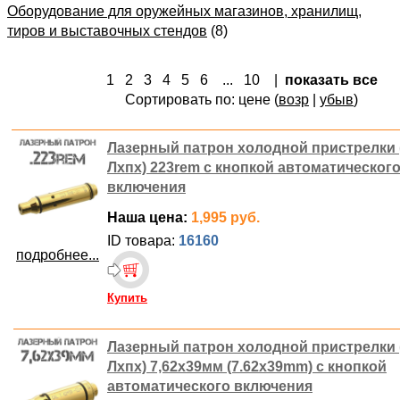
Оборудование для оружейных магазинов, хранилищ,
тиров и выставочных стендов
(8)
1
2
3
4
5
6
...
10
|
показать все
Сортировать по: цене (
возр
|
убыв
)
Лазерный патрон холодной пристрелки 
Лхпх) 223rem с кнопкой автоматическог
включения
Наша цена:
1,995 руб.
ID товара:
16160
подробнее...
Купить
Лазерный патрон холодной пристрелки 
Лхпх) 7,62х39мм (7.62x39mm) с кнопкой
автоматического включения