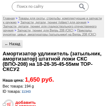
Главная
>
Товары для охоты, стрельбы, комплектующие и запчасти
к оружию
>
Запчасти, детали, тюнинг (обвес) для оружия
>
Запчасти, детали, тюнинг для гладкоствольного отечественного
оружия
>
Запчасти, тюнинг для Вепрь 208 (СКС)
>
Приклады,
рукоятки, цевья, амортизаторы (затыльники) на Вепрь 208 (СКС)
← Назад
Амортизатор удлинитель (затыльник,
амортизатор) штатной ложи СКС
(ВПО-208) на 18-26-35-45-55мм ТОР-
СКСУ2
1,650 руб.
Наша цена:
Вес товара: 194 g
ID товара:
11343