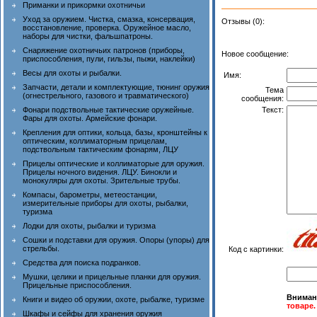
Приманки и прикормки охотничьи
Уход за оружием. Чистка, смазка, консервация,
Отзывы (0):
восстановление, проверка. Оружейное масло,
наборы для чистки, фальшпатроны.
Снаряжение охотничьих патронов (приборы,
Новое сообщение:
приспособления, пули, гильзы, пыжи, наклейки)
Весы для охоты и рыбалки.
Имя:
Запчасти, детали и комплектующие, тюнинг оружия
Тема
(огнестрельного, газового и травматического)
сообщения:
Фонари подствольные тактические оружейные.
Текст:
Фары для охоты. Армейские фонари.
Крепления для оптики, кольца, базы, кронштейны к
оптическим, коллиматорным прицелам,
подствольным тактическим фонарям, ЛЦУ
Прицелы оптические и коллиматорые для оружия.
Прицелы ночного видения. ЛЦУ. Бинокли и
монокуляры для охоты. Зрительные трубы.
Компасы, барометры, метеостанции,
измерительные приборы для охоты, рыбалки,
туризма
Лодки для охоты, рыбалки и туризма
Сошки и подставки для оружия. Опоры (упоры) для
стрельбы.
Код с картинки:
Средства для поиска подранков.
Мушки, целики и прицельные планки для оружия.
Прицельные приспособления.
Вниман
Книги и видео об оружии, охоте, рыбалке, туризме
товаре.
Шкафы и сейфы для хранения оружия