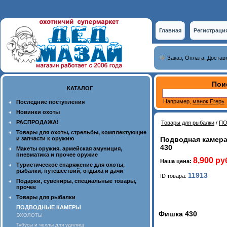
Главная
Регистраци
Заказ, Оплата, Достав
Пои
КАТАЛОГ
Например,
манок Егерь
Последние поступления
Новинки охоты
РАСПРОДАЖА!
Товары для рыбалки
/
ПО
Товары для охоты, стрельбы, комплектующие
и запчасти к оружию
Подводная камера
430
Макеты оружия, армейская амуниция,
пневматика и прочее оружие
8,900 ру
Наша цена:
Туристическое снаряжение для охоты,
рыбалки, путешествий, отдыха и дачи
11913
ID товара:
Подарки, сувениры, специальные товары,
прочее
Товары для рыбалки
ПОДВОДНЫЕ КАМЕРЫ
Фишка 430
ЭХОЛОТЫ
Тубусы и чехлы для удилищ