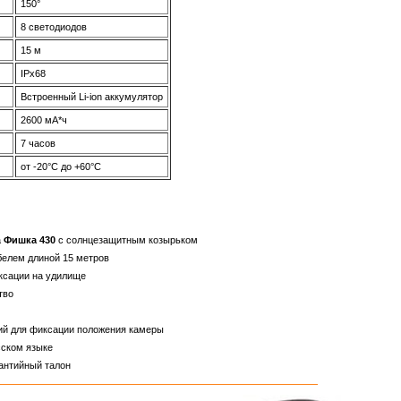
150°
8 светодиодов
15 м
IPx68
Встроенный Li-ion аккумулятор
2600 мА*ч
7 часов
от -20°C до +60°C
а
Фишка 430
с солнцезащитным козырьком
белем длиной 15 метров
ксации на удилище
тво
ий для фиксации положения камеры
сском языке
антийный талон