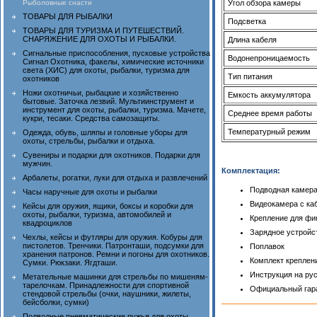
Рыболовные снасти
Угол обзора камеры
ТОВАРЫ ДЛЯ РЫБАЛКИ
Подсветка
ТОВАРЫ ДЛЯ ТУРИЗМА И ПУТЕШЕСТВИЙ.
СНАРЯЖЕНИЕ ДЛЯ ОХОТЫ И РЫБАЛКИ.
Длина кабеля
Сигнальные приспособления, пусковые устройства
Водонепроницаемость
Сигнал Охотника, факелы, химические источники
света (ХИС) для охоты, рыбалки, туризма для
Тип питания
охотников
Ножи охотничьи, рыбацкие и хозяйственно
Емкость аккумулятора
бытовые. Заточка лезвий. Мультиинструмент и
инструмент для охоты, рыбалки, туризма. Мачете,
Среднее время работы
кукри, тесаки. Средства самозащиты.
Температурный режим
Одежда, обувь, шляпы и головные уборы для
охоты, стрельбы, рыбалки и отдыха.
Сувениры и подарки для охотников. Подарки для
мужчин.
Комплектация:
Арбалеты, рогатки, луки для отдыха и развлечений
Подводная камер
Часы наручные для охоты и рыбалки
Видеокамера с ка
Кейсы для оружия, ящики, боксы и коробки для
охоты, рыбалки, туризма, автомобилей и
Крепление для фи
квадроциклов
Зарядное устройс
Чехлы, кейсы и футляры для оружия. Кобуры для
пистолетов. Тренчики. Патронташи, подсумки для
Поплавок
хранения патронов. Ремни и погоны для охотников.
Комплект креплен
Сумки. Рюкзаки. Ягдташи.
Инструкция на ру
Метательные машинки для стрельбы по мишеням-
тарелочкам. Принадлежности для спортивной
Официальный гар
стендовой стрельбы (очки, наушники, жилеты,
бейсболки, сумки)
Подводные пневматические ружья для охоты,