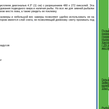
сплеем диагональю 4.3" (11 см) с разрешением 480 х 272 пикселей. Эта
едования подводного мира и наличия рыбы. Но все же для зимней рыбалки
м месте лова, а также увидеть ее поклевку.
размеры и небольшой вес камеры позволяют удобно использовать ее на
тором имеется слой снега
,
не позволяющий дневному свету проникать под
Пульк
пневм
(пне
Hunte
Ханте
градусов
(.25) 
жестя
кг
Гильз
Sellie
калиб
10шт.
Рыбо