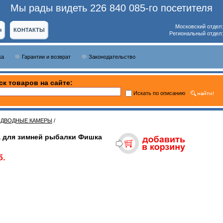
Мы рады видеть 226 840 085-го посетителя
Московский отдел
я
КОНТАКТЫ
Региональный отдел
ка
Гарантии и возврат
Законодательство
ск товаров на сайте:
Искать по описанию
ДВОДНЫЕ КАМЕРЫ
/
 для зимней рыбалки Фишка
б.