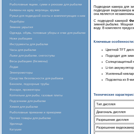
Рыболовные ящики, сумки и рюкзаки для рыбалки
Подводная камера для з
Капканы на щуку, жерлицы, кружки
подводная видеокамера м
она является незаменимы
Ружья для подводной охоты и комплектующие к ним
С подводной камерой
Фи
Ледобуры
зимней рыбалке. Мощная с
Зимние укрытия
воду. В комплекте предус
Одежда, обувь, головные уборы и очки для рыбалки
Ножи рыбацкие
Ключевые особенности
Инструменты для рыбалки
Цветной TFT диспл
Часы для рыбалки
Лыжи для рыбалки, снегоступы
Подходит для зимн
Весы рыбацкие (безмены)
Солнцезащитный 
Лодки
Li-ion аккумулято
Электромоторы
Усиленный кевлар
Средства безопасности для рыбаков
Подсветка из 8-м
Бинокли, подзорные трубы
Фонари, прожекторы
Технические характерис
Коптильни для рыбы, газовые плиты
Подсачники для рыбалки
Тип дисплея
Химия для рыбалки
Диагональ дисплея
Рыболовные приманки и прикормки
Прочие товары для рыбалки
Разрешение дисплея
Удилища
Разрешение видеокаме
Катушки