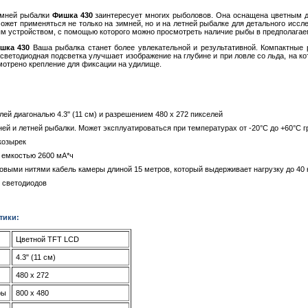
имней рыбалки
Фишка 430
заинтересует многих рыболовов. Она оснащена цветным ди
ожет применяться не только на зимней, но и на летней рыбалке для детального иссл
м устройством, с помощью которого можно просмотреть наличие рыбы в предполагаемо
шка 430
Ваша рыбалка станет более увлекательной и результативной. Компактные 
ветодиодная подсветка улучшает изображение на глубине и при ловле со льда, на ко
мотрено крепление для фиксации на удилище.
:
ей диагональю 4.3" (11 см) и разрешением 480 х 272 пикселей
ей и летней рыбалки. Может эксплуатироваться при температурах от -20°С до +60°С 
козырек
р емкостью 2600 мА*ч
овыми нитями кабель камеры длиной 15 метров, который выдерживает нагрузку до 40 
и светодиодов
тики:
Цветной TFT LCD
4.3" (11 см)
480 x 272
ры
800 х 480