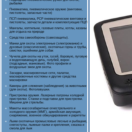
рыбалки
Пневматика, пневматическое оружие (винтовки,
пистолеты, запасные части)
ПСП пневматика, PCP пневматические винтовки и
пистолеты, запчасти детали и комплектующие ПЦП
Мангалы, коптильни, газовые плиты, котлы, казаны
для отдыха на природе
Средства самообороны (самозащиты).
Манки для охоты электронные (электроманки) и
духовые (классические), охотничьи горны и трубы,
свистки, ошейники для собак
Чучела для охоты на уток, гусей, боровую, луговую
и водоплавающую дичь, голубей, ворон
(подсадные, манковые). Фото профили и
воздушные змеи для охоты.
Засидки, маскировочные сети, палатки,
маскировочные костюмы и другие средства
маскировки
Камеры для слежения (наблюдения) за животными
(для охоты). Фотоловушки.
Пристрелка оружия. Лазерные патроны холодной
пристрелки. Станки и подставки для пристрелки.
Мишени для стрельбы.
Макеты массогабаритные огнестрельного и
холодного оружия (ММГ), армейская амуниция,
снаряжение, военное обмундирование и раритеты
Лыжи охотничьи промысловые лесные и рыбацкие,
снегоступы, лыжные палки и крепления, смазка и
смола для лыж