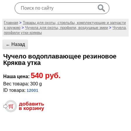
Главная
>
Товары для охоты, стрельбы, комплектующие и запчасти
к оружию
>
Чучела для охоты, профили, воздушные змеи
>
Чучела,
профили утки кряквы
← Назад
Чучело водоплавающее резиновое
Кряква утка
540 руб.
Наша цена:
Вес товара: 300 g
ID товара:
12001