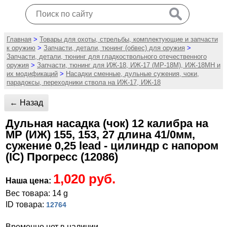
Главная
>
Товары для охоты, стрельбы, комплектующие и запчасти
к оружию
>
Запчасти, детали, тюнинг (обвес) для оружия
>
Запчасти, детали, тюнинг для гладкоствольного отечественного
оружия
>
Запчасти, тюнинг для ИЖ-18, ИЖ-17 (MP-18M), ИЖ-18МН и
их модификаций
>
Насадки сменные, дульные сужения, чоки,
парадоксы, переходники ствола на ИЖ-17, ИЖ-18
← Назад
Дульная насадка (чок) 12 калибра на
МР (ИЖ) 155, 153, 27 длина 41/0мм,
сужение 0,25 lead - цилиндр с напором
(IC) Прогресс (12086)
1,020 руб.
Наша цена:
Вес товара: 14 g
ID товара:
12764
Временно нет в наличии