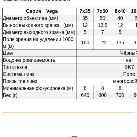
Серия Vega
7х35
7х50
8х40
10
Диаметр объектива (мм)
35
50
40
Вынос выходного зрачка (мм)
12
13,5
12
Диаметр выходного зрачка (мм)
5
7
5
Поле зрения на удалении 1000
160
122
135
1
м (м)
Цвет
Чёрны
Водонепроницаемость
нет
Тип стекла
BK7
Система линз
Porro
Покрытие линз
многосло
Минимальная фокусировка (м)
8
8
8
Вес (г)
640
800
700
8