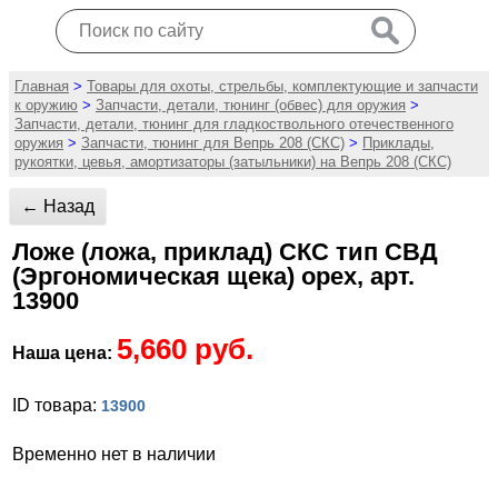
Главная
>
Товары для охоты, стрельбы, комплектующие и запчасти
к оружию
>
Запчасти, детали, тюнинг (обвес) для оружия
>
Запчасти, детали, тюнинг для гладкоствольного отечественного
оружия
>
Запчасти, тюнинг для Вепрь 208 (СКС)
>
Приклады,
рукоятки, цевья, амортизаторы (затыльники) на Вепрь 208 (СКС)
← Назад
Ложе (ложа, приклад) СКС тип СВД
(Эргономическая щека) орех, арт.
13900
5,660 руб.
Наша цена:
ID товара:
13900
Временно нет в наличии