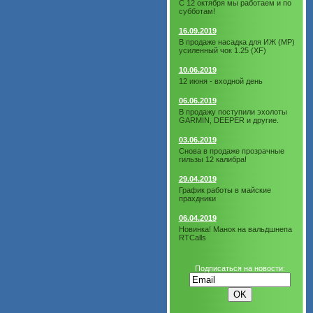
С 12 октября мы работаем и по
субботам!
16.09.2019
В продаже насадка для ИЖ (МР)
усиленный чок 1.25 (XF)
10.06.2019
12 июня - входной день
06.06.2019
В продажу поступили эхолоты
GARMIN, DEEPER и другие.
03.06.2019
Снова в продаже прозрачные
гильзы 12 калибра!
29.04.2019
График работы в майские
прахдники
06.04.2019
Новинка! Манок на вальдшнепа
RTCalls
Подписаться на новости: