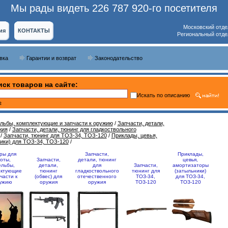
Мы рады видеть 226 787 920-го посетителя
Московский отде
ия
КОНТАКТЫ
Региональный отде
вка
Гарантии и возврат
Законодательство
ск товаров на сайте:
Искать по описанию
ь
ельбы, комплектующие и запчасти к оружию
/
Запчасти, детали,
жия
/
Запчасти, детали, тюнинг для гладкоствольного
/
Запчасти, тюнинг для ТОЗ-34, ТОЗ-120
/
Приклады, цевья,
ики) для ТОЗ-34, ТОЗ-120
/
ры для
Запчасти,
Приклады,
оты,
Запчасти,
детали, тюнинг
цевья,
ельбы,
детали,
для
Запчасти,
амортизаторы
ектующие
тюнинг
гладкоствольного
тюнинг для
(затыльники)
части к
(обвес) для
отечественного
ТОЗ-34,
для ТОЗ-34,
ужию
оружия
оружия
ТОЗ-120
ТОЗ-120