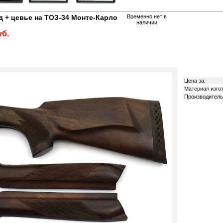
д + цевье на ТОЗ-34 Монте-Карло
Временно нет в
наличии
уб.
Цена за:
Материал изго
Производитель