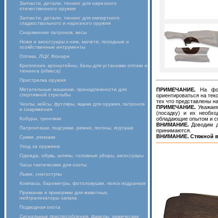
Запчасти, детали, тюнинг для нарезного
отечественного оружия
Запчасти, детали, тюнинг для импортного
гладкоствольного и нарезного оружия
Снаряжение патронов, весы
Ножи и аксессуары к ним, мачете, походные и
хозяйственные интрументы
Оптика, ЛЦУ, Фонари
Крепления, кронштейны, базы для установки оптики и
тюнинга (обвеса)
Пристрелка оружия
Метательные машинки, принадлежности для
ПРИМЕЧАНИЕ.
На фото
спортивной стрельбы
ориентироваться на текс
тех что представлены на
Чехлы, кейсы, футляры, ящики для оружия, патронов
ПРИМЕЧАНИЕ.
Уважаем
и снаряжения
(посадку) и их необхо
Кобуры, тренчики
обладающие опытом и с
ВНИМАНИЕ.
Доводим до
Патронташи, подсумки, ремни, погоны, ягдташи
принимаются.
ВНИМАНИЕ. Стяжной в
Сумки, рюкзаки
Уход за оружием
Одежда, обувь, шляпы, головные уборы, аксессуары
Часы тактические для охоты
Лыжи, снегоступы
Компасы, барометры, фотоловушки, поиск подранков
Приманки и прикормки для животных,
нейтрализаторы запаха
Подводная охота
Сигнальные приспособления, факелы, химические