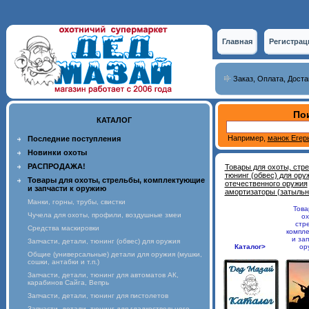
Главная
Регистрац
Заказ, Оплата, Доста
Пои
КАТАЛОГ
Например,
манок Егер
Последние поступления
Новинки охоты
РАСПРОДАЖА!
Товары для охоты, стр
тюнинг (обвес) для ору
Товары для охоты, стрельбы, комплектующие
отечественного оружия
и запчасти к оружию
амортизаторы (затыльн
Манки, горны, трубы, свистки
Това
Чучела для охоты, профили, воздушные змеи
ох
стр
Средства маскировки
компл
и зап
Запчасти, детали, тюнинг (обвес) для оружия
Каталог>
ор
Общие (универсальные) детали для оружия (мушки,
сошки, антабки и т.п.)
Запчасти, детали, тюнинг для автоматов АК,
карабинов Сайга, Вепрь
Запчасти, детали, тюнинг для пистолетов
Запчасти, детали, тюнинг для гладкоствольного