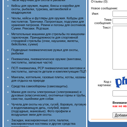
Часы наручные для охоты и рыбалки
Отзывы (0):
Кейсы для оружия, ящики, боксы и коробки для
Новое сообщение:
охоты, рыбалки, туризма, автомобилей и
квадроциклов
Имя:
Чехлы, кейсы и футляры для оружия. Кобуры для
Тема
пистолетов. Тренчики. Патронташи, подсумки для
сообщения:
хранения патронов. Ремни и погоны для охотников.
Текст:
Сумки. Рюкзаки. Ягдташи.
Метательные машинки для стрельбы по мишеням-
тарелочкам. Принадлежности для спортивной
стендовой стрельбы (очки, наушники, жилеты,
бейсболки, сумки)
Подводные пневматические ружья для охоты,
рыбалки
Пневматика, пневматическое оружие (винтовки,
пистолеты, запасные части)
ПСП пневматика, PCP пневматические винтовки и
пистолеты, запчасти детали и комплектующие ПЦП
Мангалы, коптильни, газовые плиты, котлы, казаны
для отдыха на природе
Код с
картинки:
Средства самообороны (самозащиты).
Манки для охоты электронные (электроманки) и
духовые (классические), охотничьи горны и трубы,
свистки, ошейники для собак
Внимани
Чучела для охоты на уток, гусей, боровую, луговую
как не я
и водоплавающую дичь, голубей, ворон
(подсадные, манковые). Фото профили и
воздушные змеи для охоты.
Засидки, маскировочные сети, палатки,
маскировочные костюмы и другие средства