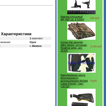
Крючок спусковой
110 руб.
МР-60Р сб. 9 52654
Характеристики
1
комплект
товления:
Орех
Сетка для засидки
Allen Vanish, нетканая,
:
г. Ижевск
4,140 руб.
Realtree edge, арт.
25326
Камуфляжная лента
многоразового
использования McNett
0 руб.
Camo Form®, "лес"
(19710)