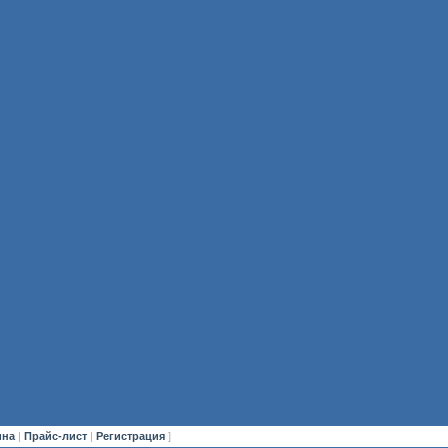
ина
|
Прайс-лист
|
Регистрация
]