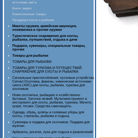
источники света
Книги, видео
Комиссионные товары
Продукция охоты и рыбалки
Макеты оружия, армейская амуниция,
пневматика и прочее оружие
Туристическое снаряжение для охоты,
рыбалки, путешествий, отдыха и дачи
Подарки, сувениры, специальные товары,
прочее
Товары для рыбалки
ТОВАРЫ ДЛЯ РЫБАЛКИ
ТОВАРЫ ДЛЯ ТУРИЗМА И ПУТЕШЕСТВИЙ.
СНАРЯЖЕНИЕ ДЛЯ ОХОТЫ И РЫБАЛКИ.
Сигнальные приспособления, пусковые устройства
Сигнал Охотника, факелы, химические источники
света (ХИС) для охоты, рыбалки, туризма для
охотников
Ножи охотничьи, рыбацкие и хозяйственно
бытовые. Заточка лезвий. Мультиинструмент и
инструмент для охоты, рыбалки, туризма. Мачете,
кукри, тесаки. Средства самозащиты.
Одежда, обувь, шляпы и головные уборы для
охоты, стрельбы, рыбалки и отдыха.
Сувениры и подарки для охотников. Подарки для
мужчин.
Арбалеты, рогатки, луки для отдыха и развлечений