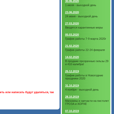
30.06.2020
1 июля - выходной день
23.06.2020
24 июня - выходной день
27.03.2020
Вводятся карантинные меры
05.03.2020
График работы 7-9 марта 2020г
21.02.2020
График работы 22-24 февраля
14.02.2020
В продаже прозрачные гильзы 29
и 410 калибра!
25.12.2019
График работы в Новогодние
праздники 2020
31.10.2019
4 ноября - выходной день
ть или написать будут удаляться, так
28.10.2019
Магазины и запчасти на пистолет
ГРОЗА и ХОРХЕ
07.10.2019