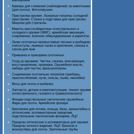
маскировки
Камеры для слежения (наблюдения) за животными
(для охоты). Фотоловушки.
Пристрелка оружия. Лазерные патроны холодной
пристрелки. Станки и подставки для пристрелки.
Мишени для стрельбы.
Макеты массогабаритные огнестрельного и
холодного оружия (ММГ), армейская амуниция,
снаряжение, военное обмундирование и раритеты
Лыжи охотничьи промысловые лесные и рыбацкие,
снегоступы, лыжные палки и крепления, смазка и
смола для лыж
Приманки и прикормки охотничьи
Уход за оружием. Чистка, смазка, консервация,
восстановление, проверка. Оружейное масло,
наборы для чистки, фальшпатроны.
Снаряжение охотничьих патронов (приборы,
приспособления, пули, гильзы, пыжи, наклейки)
Весы для охоты и рыбалки.
Запчасти, детали и комплектующие, тюнинг оружия
(огнестрельного, газового и травматического)
Фонари подствольные тактические оружейные.
Фары для охоты. Армейские фонари.
Крепления для оптики, кольца, базы, кронштейны к
оптическим, коллиматорным прицелам,
подствольным тактическим фонарям, ЛЦУ
Прицелы оптические и коллиматорые для оружия.
Прицелы ночного видения. ЛЦУ. Бинокли и
монокуляры для охоты. Зрительные трубы.