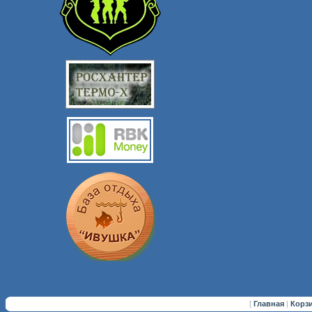
[
Главная
|
Корз