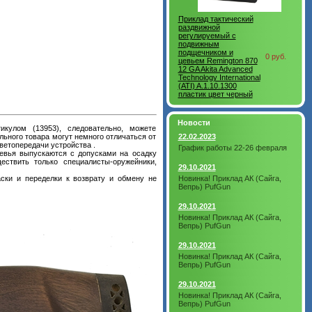
Приклад тактический
раздвижной
регулируемый с
подвижным
подщечником и
0 руб.
цевьем Remington 870
12 GA Akita Advanced
Technology International
(ATI) A.1.10.1300
пластик цвет черный
Новости
улом (13953), следовательно, можете
льного товара могут немного отличаться от
22.02.2023
цветопередачи устройства .
График работы 22-26 февраля
евья выпускаются с допусками на осадку
ествить только специалисты-оружейники,
29.10.2021
ски и переделки к возврату и обмену не
Новинка! Приклад АК (Сайга,
Вепрь) PufGun
29.10.2021
Новинка! Приклад АК (Сайга,
Вепрь) PufGun
29.10.2021
Новинка! Приклад АК (Сайга,
Вепрь) PufGun
29.10.2021
Новинка! Приклад АК (Сайга,
Вепрь) PufGun