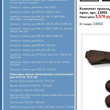
отечественного оружия
Запчасти, тюнинг для Вепрь 208 (СКС)
Комплект прикла
Запчасти, тюнинг для БЕКАС, БЕКАС Авто
орех, арт. 13953
5,570 р
Запчасти, тюнинг для ИЖ-18, ИЖ-17 (MP-18M),
Наша цена:
ИЖ-18МН и их модификаций
13953
Запчасти, тюнинг для ИЖ-26, ИЖ-49, ИЖ-54 (МР-54)
ID товара:
Запчасти, тюнинг для ИЖ-12, ИЖ-27 (МР-27), ИЖ-25,
ИЖ-39, МР-233
Запчасти, тюнинг для ИЖ-58, ИЖ-43 (МР-43)
Запчасти, тюнинг для ИЖ-81
Запчасти, тюнинг для МР-153, МР-133
Запчасти, тюнинг для МР-155, МР-156
Запчасти, тюнинг для ТОЗ-106, МЦ 20-01, МЦ 20-08,
МЦ 20-09
Запчасти, тюнинг для МЦ 21-12, МЦ 22-12, ТОЗ-87,
ТОЗ-187
Запчасти, тюнинг для ТОЗ-34, ТОЗ-120
Приклады, цевья, амортизаторы (затыльники)
для ТОЗ-34, ТОЗ-120
Детали механизмов ТОЗ-34, ТОЗ-120
Мушки, целики на ТОЗ-34, ТОЗ-120
Антабки на ТОЗ-34, ТОЗ-120
Кронштейны (крепления), планки вивер для оптики на
ТОЗ-34, ТОЗ-120
Прочее для ТОЗ-34, ТОЗ-120
Запчасти, тюнинг для ТОЗ-Б, ТОЗ-БМ, ТОЗ-63, ТОЗ-66