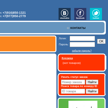
+7(916)850-1321
л:
+7(977)950-2779
л:
КОНТАКТЫ
Логин:
Пароль:
забыли пароль?
Корзина
(нет товаров)
Узнать статус заказа
Поиск товара по номеру ID