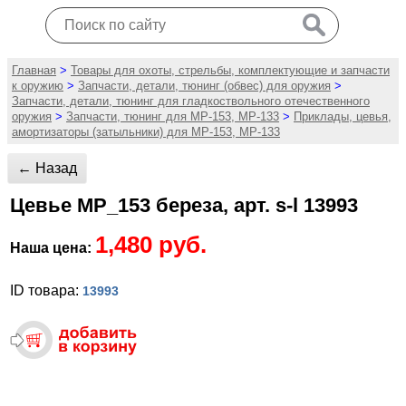
Главная
>
Товары для охоты, стрельбы, комплектующие и запчасти
к оружию
>
Запчасти, детали, тюнинг (обвес) для оружия
>
Запчасти, детали, тюнинг для гладкоствольного отечественного
оружия
>
Запчасти, тюнинг для МР-153, МР-133
>
Приклады, цевья,
амортизаторы (затыльники) для МР-153, МР-133
← Назад
Цевье МР_153 береза, арт. s-l 13993
1,480 руб.
Наша цена:
ID товара:
13993