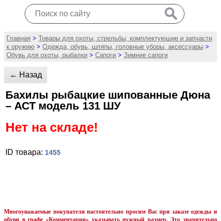
Главная
>
Товары для охоты, стрельбы, комплектующие и запчасти
к оружию
>
Одежда, обувь, шляпы, головные уборы, аксессуары
>
Обувь для охоты, рыбалки
>
Сапоги
>
Зимние сапоги
← Назад
Бахилы рыбацкие шипованные Дюна
– АСТ модель 131 ШУ
Нет на складе!
ID товара:
1455
Многоуважаемые покупатели настоятельно просим Вас при заказе одежды и
обуви в графе «Комментарии» указывать нужный размер. Это значительно