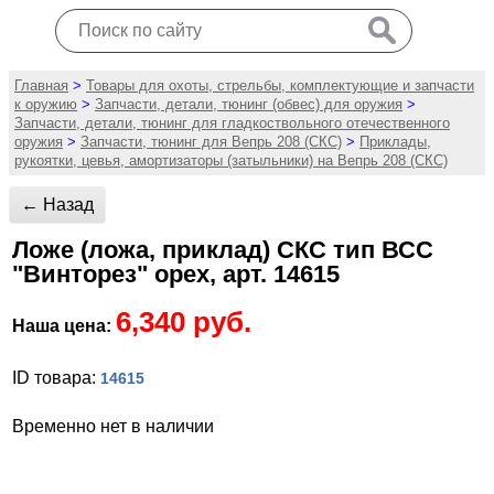
Главная
>
Товары для охоты, стрельбы, комплектующие и запчасти
к оружию
>
Запчасти, детали, тюнинг (обвес) для оружия
>
Запчасти, детали, тюнинг для гладкоствольного отечественного
оружия
>
Запчасти, тюнинг для Вепрь 208 (СКС)
>
Приклады,
рукоятки, цевья, амортизаторы (затыльники) на Вепрь 208 (СКС)
← Назад
Ложе (ложа, приклад) СКС тип ВСС
"Винторез" орех, арт. 14615
6,340 руб.
Наша цена:
ID товара:
14615
Временно нет в наличии