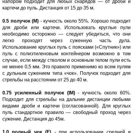
напором подходит для любых снарядов — от дроби и
картечи до пуль. Дистанция от 15 до 35 м.
0.5 получок (M)
- кучность около 55%. Хорошо подходит
для дроби или картечи. Использовать круглые пули
необходимо осторожно — следует убедиться, что они
легко проходят через суженную часть дула.
Использование круглых пуль с поясками («Спутник») или
пуль с полиэтиленовым контейнером возможно в том
случае, если между стволом и основным телом пули есть
не менее 0,5 мм. Это правило применимо ко всем пулям
с дульным сужением типа «чок». Получок подходит для
стрельбы на расстоянии от 25 до 40 м.
0.75 усиленный получок (IM)
- кучность около 60%.
Подходит для стрельбы на дальние дистанции любыми
видами дроби и картечи (согласованной). Для круглых
пуль стандартное правило — свободный проход через
сужение. Дистанция до 45м.
1.0 полный чок (F)
- при использовании средней и