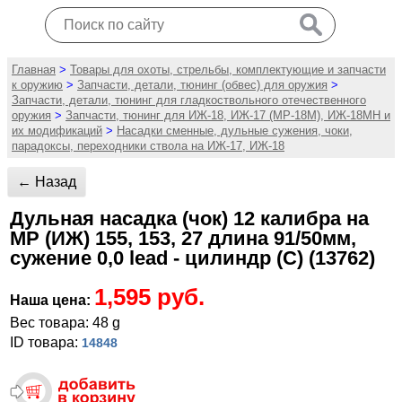
Главная
>
Товары для охоты, стрельбы, комплектующие и запчасти
к оружию
>
Запчасти, детали, тюнинг (обвес) для оружия
>
Запчасти, детали, тюнинг для гладкоствольного отечественного
оружия
>
Запчасти, тюнинг для ИЖ-18, ИЖ-17 (MP-18M), ИЖ-18МН и
их модификаций
>
Насадки сменные, дульные сужения, чоки,
парадоксы, переходники ствола на ИЖ-17, ИЖ-18
← Назад
Дульная насадка (чок) 12 калибра на
МР (ИЖ) 155, 153, 27 длина 91/50мм,
сужение 0,0 lead - цилиндр (C) (13762)
1,595 руб.
Наша цена:
Вес товара: 48 g
ID товара:
14848