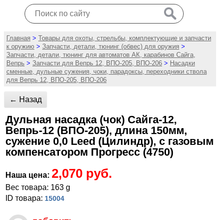
Главная
>
Товары для охоты, стрельбы, комплектующие и запчасти
к оружию
>
Запчасти, детали, тюнинг (обвес) для оружия
>
Запчасти, детали, тюнинг для автоматов АК, карабинов Сайга,
Вепрь
>
Запчасти для Вепрь 12, ВПО-205, ВПО-206
>
Насадки
сменные, дульные сужения, чоки, парадоксы, переходники ствола
для Вепрь 12, ВПО-205, ВПО-206
← Назад
Дульная насадка (чок) Сайга-12,
Вепрь-12 (ВПО-205), длина 150мм,
сужение 0,0 Leed (Цилиндр), с газовым
компенсатором Прогресс (4750)
2,070 руб.
Наша цена:
Вес товара: 163 g
ID товара:
15004