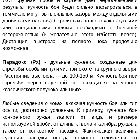
70% Крупная дробь и картечь дает неравномерный
результат, кучность боя будет сильно варьироваться, в
том числе могут быть сильные зазоры между отдельными
дробинками («окна»). Стрелять из полного чока круглыми
или специальными пулями необходимо с большой
осторожностью (и желательно этого избегать вовсе).
Дистанция выстрела из полного чока предельно
возможная.
Парадокс (Px)
- дульные сужения, созданные для
стрельбы особыми пулями, при охоте на крупного зверя.
Расстояние выстрела — до 100-150 м. Кучность боя при
стрельбе через нарезной чок находится на уровне
классического получока или ниже.
Любые сведения о чоках, включая кучность боя или тип
осыпи, достаточно условные. К примеру, кучность боя
конкретного ружья зависит от вида и размера
используемой дроби, от длины ствола и калибра ружья, а
также от конкретной насадки. Фактическая величина
сужения насадки иногда немного отличается от