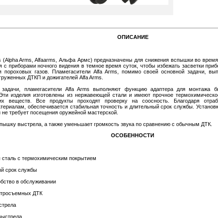
ОПИСАНИЕ
s (Alpha Arms, Alfaarms, Альфа Армс) предназначены для снижения вспышки во время
я с приборами ночного видения в темное время суток, чтобы избежать засветки при
я пороховых газов. Пламегасители Alfa Arms, помимо своей основной задачи, вы
руженных ДТКП и дожигателей Alfa Arms.
 задачи, пламегасители Alfa Arms выполняют функцию адаптера для монтажа 
. Эти изделия изготовлены из нержавеющей стали и имеют прочное термохимическо
их веществ. Все продукты проходят проверку на соосность. Благодаря отраб
ериалам, обеспечивается стабильная точность и длительный срок службы. Установ
и не требует посещения оружейной мастерской.
пышку выстрела, а также уменьшает громкость звука по сравнению с обычным ДТК.
ОСОБЕННОСТИ
 сталь с термохимическим покрытием
ый срок службы
обство в обслуживании
стросъемных ДТК
стрела
выстрела