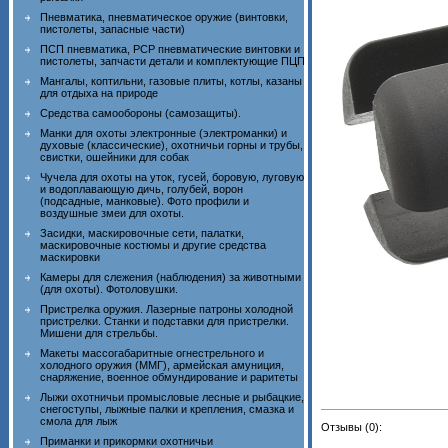
Пневматика, пневматическое оружие (винтовки,
пистолеты, запасные части)
ПСП пневматика, PCP пневматические винтовки и
пистолеты, запчасти детали и комплектующие ПЦП
Мангалы, коптильни, газовые плиты, котлы, казаны
для отдыха на природе
Средства самообороны (самозащиты).
Манки для охоты электронные (электроманки) и
духовые (классические), охотничьи горны и трубы,
свистки, ошейники для собак
Чучела для охоты на уток, гусей, боровую, луговую
и водоплавающую дичь, голубей, ворон
(подсадные, манковые). Фото профили и
воздушные змеи для охоты.
Засидки, маскировочные сети, палатки,
маскировочные костюмы и другие средства
маскировки
Камеры для слежения (наблюдения) за животными
(для охоты). Фотоловушки.
Пристрелка оружия. Лазерные патроны холодной
пристрелки. Станки и подставки для пристрелки.
Мишени для стрельбы.
Макеты массогабаритные огнестрельного и
холодного оружия (ММГ), армейская амуниция,
снаряжение, военное обмундирование и раритеты
Лыжи охотничьи промысловые лесные и рыбацкие,
снегоступы, лыжные палки и крепления, смазка и
смола для лыж
Отзывы (0):
Приманки и прикормки охотничьи