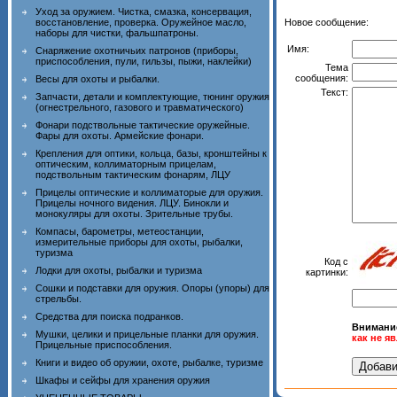
Уход за оружием. Чистка, смазка, консервация,
Новое сообщение:
восстановление, проверка. Оружейное масло,
наборы для чистки, фальшпатроны.
Имя:
Снаряжение охотничьих патронов (приборы,
приспособления, пули, гильзы, пыжи, наклейки)
Тема
сообщения:
Весы для охоты и рыбалки.
Текст:
Запчасти, детали и комплектующие, тюнинг оружия
(огнестрельного, газового и травматического)
Фонари подствольные тактические оружейные.
Фары для охоты. Армейские фонари.
Крепления для оптики, кольца, базы, кронштейны к
оптическим, коллиматорным прицелам,
подствольным тактическим фонарям, ЛЦУ
Прицелы оптические и коллиматорые для оружия.
Прицелы ночного видения. ЛЦУ. Бинокли и
монокуляры для охоты. Зрительные трубы.
Компасы, барометры, метеостанции,
измерительные приборы для охоты, рыбалки,
туризма
Код с
Лодки для охоты, рыбалки и туризма
картинки:
Сошки и подставки для оружия. Опоры (упоры) для
стрельбы.
Средства для поиска подранков.
Внимани
Мушки, целики и прицельные планки для оружия.
как не я
Прицельные приспособления.
Книги и видео об оружии, охоте, рыбалке, туризме
Шкафы и сейфы для хранения оружия