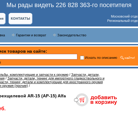
Мы рады видеть 226 828 363-го посетителя
Московский отде
ия
КОНТАКТЫ
Региональный отде
вка
Гарантии и возврат
Законодательство
ск товаров на сайте:
Искать по описанию
ь
ельбы, комплектующие и запчасти к оружию
/
Запчасти, детали,
жия
/
Запчасти, детали, тюнинг для импортного гладкоствольного и
асти, тюнинг, детали и комплектующие для иностранного оружия
и оружия (прочие)
/
ехщелевой AR-15 (АР-15) Alfa
уб.