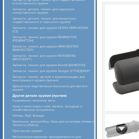
отечественного оружия
Запчасти, детали, тюнинг для нарезного
отечественного оружия
Запчасти, детали, тюнинг для импортного
гладкоствольного и нарезного оружия
Запчасти, тюнинг для оружия CESKA ZBROJOVKA
(CZ)
Запчасти, тюнинг для оружия REMINGTON
(РЕМИНГТОН)
Запчасти, тюнинг для оружия WINCHESTER
(ВИНЧЕСТЕР)
Запчасти, тюнинг для оружия MOSSBERG
(МОССБЕРГ)
Запчасти, тюнинг для оружия Benelli (БЕНЕЛЛИ)
Запчасти, тюнинг для оружия Stoeger (СТОЕДЖЕР)
Запчасти, тюнинг, детали и комплектующие для
иностранного оружия (прочие)
Удлинители подствольных магазинов для прочего
оружия
Другие детали оружия (прочие)
Снаряжение патронов, весы
Ножи и аксессуары к ним, мачете, походные и
хозяйственные интрументы
Оптика, ЛЦУ, Фонари
Крепления, кронштейны, базы для установки оптики и
тюнинга (обвеса)
Пристрелка оружия
Метательные машинки, принадлежности для