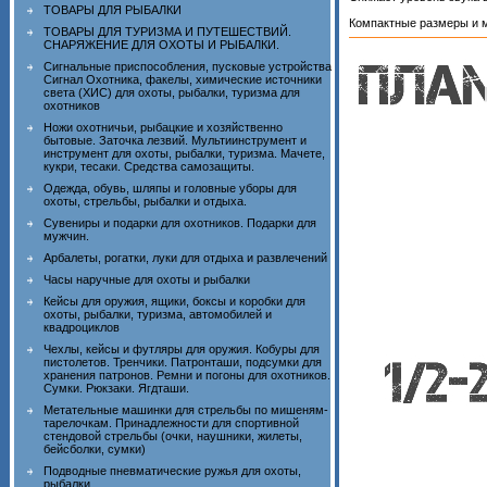
ТОВАРЫ ДЛЯ РЫБАЛКИ
Компактные размеры и 
ТОВАРЫ ДЛЯ ТУРИЗМА И ПУТЕШЕСТВИЙ.
СНАРЯЖЕНИЕ ДЛЯ ОХОТЫ И РЫБАЛКИ.
Сигнальные приспособления, пусковые устройства
Сигнал Охотника, факелы, химические источники
света (ХИС) для охоты, рыбалки, туризма для
охотников
Ножи охотничьи, рыбацкие и хозяйственно
бытовые. Заточка лезвий. Мультиинструмент и
инструмент для охоты, рыбалки, туризма. Мачете,
кукри, тесаки. Средства самозащиты.
Одежда, обувь, шляпы и головные уборы для
охоты, стрельбы, рыбалки и отдыха.
Сувениры и подарки для охотников. Подарки для
мужчин.
Арбалеты, рогатки, луки для отдыха и развлечений
Часы наручные для охоты и рыбалки
Кейсы для оружия, ящики, боксы и коробки для
охоты, рыбалки, туризма, автомобилей и
квадроциклов
Чехлы, кейсы и футляры для оружия. Кобуры для
пистолетов. Тренчики. Патронташи, подсумки для
хранения патронов. Ремни и погоны для охотников.
Сумки. Рюкзаки. Ягдташи.
Метательные машинки для стрельбы по мишеням-
тарелочкам. Принадлежности для спортивной
стендовой стрельбы (очки, наушники, жилеты,
бейсболки, сумки)
Подводные пневматические ружья для охоты,
рыбалки