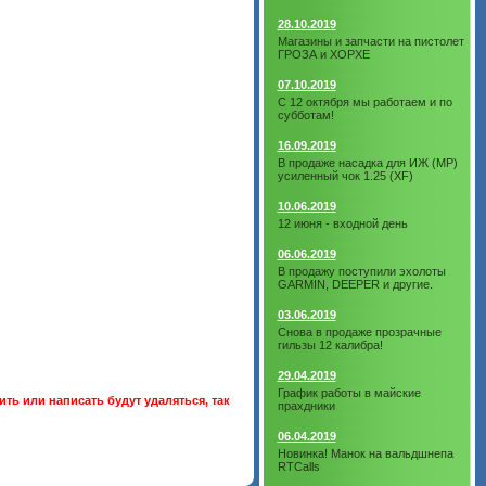
28.10.2019
Магазины и запчасти на пистолет
ГРОЗА и ХОРХЕ
07.10.2019
С 12 октября мы работаем и по
субботам!
16.09.2019
В продаже насадка для ИЖ (МР)
усиленный чок 1.25 (XF)
10.06.2019
12 июня - входной день
06.06.2019
В продажу поступили эхолоты
GARMIN, DEEPER и другие.
03.06.2019
Снова в продаже прозрачные
гильзы 12 калибра!
29.04.2019
График работы в майские
ть или написать будут удаляться, так
прахдники
06.04.2019
Новинка! Манок на вальдшнепа
RTCalls