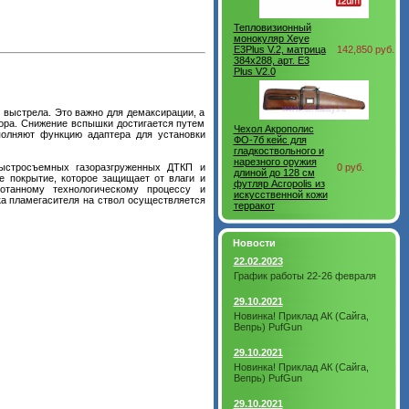
Тепловизионный
монокуляр Xeye
E3Plus V.2, матрица
142,850 руб.
384х288, арт. E3
Plus V2.0
 выстрела. Это важно для демаксирации, а
бора. Снижение вспышки достигается путем
Чехол Акрополис
полняют функцию адаптера для установки
ФО-7б кейс для
гладкоствольного и
нарезного оружия
быстросъемных газоразгруженных ДТКП и
0 руб.
длиной до 128 см
е покрытие, которое защищает от влаги и
футляр Acropolis из
отанному технологическому процессу и
искусственной кожи
ка пламегасителя на ствол осуществляется
терракот
Новости
22.02.2023
График работы 22-26 февраля
29.10.2021
Новинка! Приклад АК (Сайга,
Вепрь) PufGun
29.10.2021
Новинка! Приклад АК (Сайга,
Вепрь) PufGun
29.10.2021