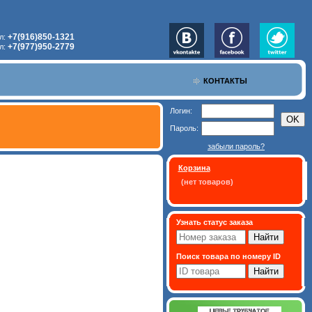
+7(916)850-1321
л:
+7(977)950-2779
л:
КОНТАКТЫ
Логин:
Пароль:
забыли пароль?
Корзина
(нет товаров)
Узнать статус заказа
Поиск товара по номеру ID