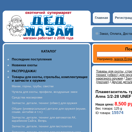
Главная
Регистрац
Заказ, Оплата, Доста
Пои
КАТАЛОГ
Например,
манок Егер
Последние поступления
Новинки охоты
РАСПРОДАЖА!
Товары для охоты, стр
тюнинг (обвес) для ору
Товары для охоты, стрельбы, комплектующие
нарезного оружия
/
Запч
и запчасти к оружию
(прочие)
/
Другие детал
Манки, горны, трубы, свистки
Пламегаситель тр
Чучела для охоты, профили, воздушные змеи
Arms 1/2-28 UNEF
Средства маскировки
Запчасти, детали, тюнинг (обвес) для оружия
8,500 р
Наша цена:
Вес товара: 125 g
Общие (универсальные) детали для оружия (мушки,
сошки, антабки и т.п.)
15574
ID товара:
Запчасти, детали, тюнинг для автоматов АК,
карабинов Сайга, Вепрь
Запчасти, детали, тюнинг для пистолетов
Запчасти, детали, тюнинг для гладкоствольного