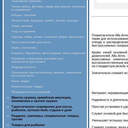
спортивной стрельбы
Чехлы, кейсы, футляры, ящики для оружия, патронов
и снаряжения
Кобуры, тренчики
Патронташи, подсумки, ремни, погоны, ягдташи
Сумки, рюкзаки
Уход за оружием
Пламегасители Alfa Arm
Одежда, обувь, шляпы, головные уборы, аксессуары
также для использовани
отвода и распределени
Часы тактические для охоты
быстросъемных газоразг
Лыжи, снегоступы
Кроме своей основной
Компасы, барометры, фотоловушки, поиск подранков
дожигателей Alfa Arms
Приманки и прикормки для животных,
агрессивных химическ
нейтрализаторы запаха
высококачественным мат
на стандартную резьбу 
Подводная охота
Сигнальные приспособления, факелы, химические
Значительно снижает вс
источники света
Книги, видео
Комиссионные товары
Продукция охоты и рыбалки
Материал: нержавеющая
Макеты оружия, армейская амуниция,
Надежность и длительн
пневматика и прочее оружие
Туристическое снаряжение для охоты,
Простая установка и уд
рыбалки, путешествий, отдыха и дачи
Служит основой для бы
Подарки, сувениры, специальные товары,
прочее
Уменьшает вспышку вы
Товары для рыбалки
Снижает уровень звука 