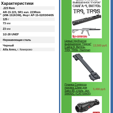
Характеристики
.223 Rem
AR-15 223, SR1 кал. 223Rem
ь:
(ИЖ-151КОМ), Форт АР-15-02/03/04/05
125
г
73
мм
23
мм
1/2-28 UNEF
Нержавеющая сталь
Цевье трубчатое
вывешенное "Гюрза"
Черный
13,500 руб.
Сайга-9, Витязь,
:
Alfa Arms,
г. Кемерово
TR9, TR9s, Hartman
Планка Contessa
призма 12мм для
5,490 руб.
Sako 85, сталь, арт.
SW05/C (CAT/SW05)