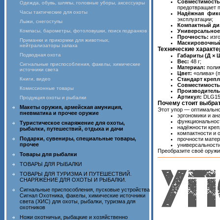
Совместимость
Одежда, обувь, шляпы, головные уборы, аксессуары
предотвращает п
Часы тактические для охоты
Надёжная фикс
эксплуатации;
Лыжи, снегоступы
Компактный ди
Компасы, барометры, фотоловушки, поиск подранков
Универсальное
Прочность:
изго
Приманки и прикормки для животных,
Маскировочный
нейтрализаторы запаха
Технические характе
Подводная охота
Габариты (Д × Ш
Вес:
48 г;
Сигнальные приспособления, факелы, химические
Материал:
полим
источники света
Цвет:
«олива» (
Книги, видео
Стандарт крепл
Совместимость
Комиссионные товары
Производитель
Артикул:
DLG15
Продукция охоты и рыбалки
Почему стоит выбра
Макеты оружия, армейская амуниция,
Этот упор — оптимально
пневматика и прочее оружие
эргономики и ан
функциональност
Туристическое снаряжение для охоты,
надёжности креп
рыбалки, путешествий, отдыха и дачи
компактности и 
Подарки, сувениры, специальные товары,
прочности матер
прочее
универсальности
Преобразите своё оружи
Товары для рыбалки
ТОВАРЫ ДЛЯ РЫБАЛКИ
ТОВАРЫ ДЛЯ ТУРИЗМА И ПУТЕШЕСТВИЙ.
СНАРЯЖЕНИЕ ДЛЯ ОХОТЫ И РЫБАЛКИ.
Сигнальные приспособления, пусковые устройства
Сигнал Охотника, факелы, химические источники
света (ХИС) для охоты, рыбалки, туризма для
охотников
Ножи охотничьи, рыбацкие и хозяйственно