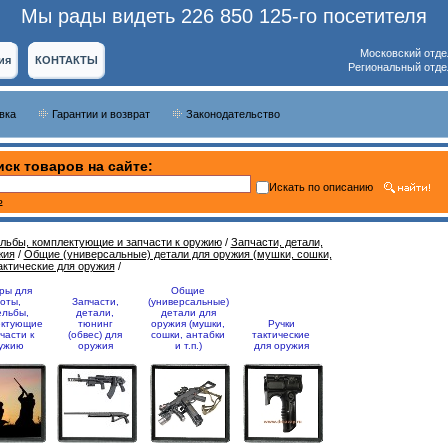
Мы рады видеть 226 850 125-го посетителя
Московский отде
ия
КОНТАКТЫ
Региональный отде
вка
Гарантии и возврат
Законодательство
ск товаров на сайте:
Искать по описанию
ь
ельбы, комплектующие и запчасти к оружию
/
Запчасти, детали,
жия
/
Общие (универсальные) детали для оружия (мушки, сошки,
актические для оружия
/
ры для
Общие
оты,
Запчасти,
(универсальные)
ельбы,
детали,
детали для
ектующие
тюнинг
оружия (мушки,
Ручки
части к
(обвес) для
сошки, антабки
тактические
ужию
оружия
и т.п.)
для оружия