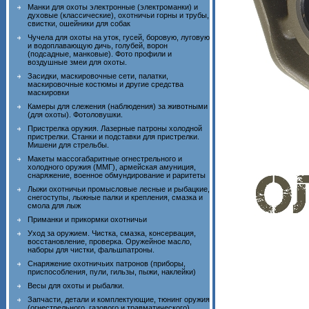
Манки для охоты электронные (электроманки) и
духовые (классические), охотничьи горны и трубы,
свистки, ошейники для собак
Чучела для охоты на уток, гусей, боровую, луговую
и водоплавающую дичь, голубей, ворон
(подсадные, манковые). Фото профили и
воздушные змеи для охоты.
Засидки, маскировочные сети, палатки,
маскировочные костюмы и другие средства
маскировки
Камеры для слежения (наблюдения) за животными
(для охоты). Фотоловушки.
Пристрелка оружия. Лазерные патроны холодной
пристрелки. Станки и подставки для пристрелки.
Мишени для стрельбы.
Макеты массогабаритные огнестрельного и
холодного оружия (ММГ), армейская амуниция,
снаряжение, военное обмундирование и раритеты
Лыжи охотничьи промысловые лесные и рыбацкие,
снегоступы, лыжные палки и крепления, смазка и
смола для лыж
Приманки и прикормки охотничьи
Уход за оружием. Чистка, смазка, консервация,
восстановление, проверка. Оружейное масло,
наборы для чистки, фальшпатроны.
Снаряжение охотничьих патронов (приборы,
приспособления, пули, гильзы, пыжи, наклейки)
Весы для охоты и рыбалки.
Запчасти, детали и комплектующие, тюнинг оружия
(огнестрельного, газового и травматического)