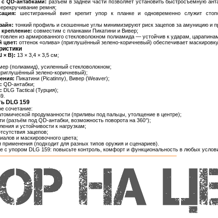
 с QD‑антабками:
разъём в задней части позволяет установить быстросъёмную анта
ерекручивание ремня;
ация:
шестигранный винт крепит упор к планке и одновременно служит стоп
зайн:
тонкий профиль и скошенные углы минимизируют риск зацепов за амуницию и п
 крепление:
совместим с планками Пикатини и Вивер;
товлен из армированного стекловолокном полиамида — устойчив к ударам, царапина
 цвет:
оттенок «олива» (приглушённый зелено‑коричневый) обеспечивает маскировку 
ристики
 × В):
13 × 3,4 × 3,5 см;
ер (полиамид), усиленный стекловолокном;
приглушённый зелено‑коричневый);
ения:
Пикатини (Picatinny), Вивер (Weaver);
:
QD‑антабки;
:
DLG Tactical (Турция);
9.
ть DLG 159
е сочетание:
атомической продуманности (приливы под пальцы, утолщение в центре);
и (разъём под QD‑антабки, возможность поворота на 360°);
ления и устойчивости к нагрузкам;
отсутствия зацепов;
иалов и маскировочного цвета;
 применения (подходит для разных типов оружия и сценариев).
е с упором DLG 159: повысьте контроль, комфорт и функциональность в любых услов