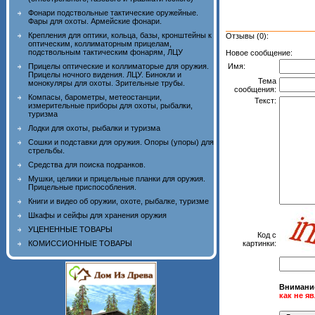
Фонари подствольные тактические оружейные.
Фары для охоты. Армейские фонари.
Крепления для оптики, кольца, базы, кронштейны к
Отзывы (0):
оптическим, коллиматорным прицелам,
подствольным тактическим фонарям, ЛЦУ
Новое сообщение:
Имя:
Прицелы оптические и коллиматорые для оружия.
Прицелы ночного видения. ЛЦУ. Бинокли и
Тема
монокуляры для охоты. Зрительные трубы.
сообщения:
Компасы, барометры, метеостанции,
Текст:
измерительные приборы для охоты, рыбалки,
туризма
Лодки для охоты, рыбалки и туризма
Сошки и подставки для оружия. Опоры (упоры) для
стрельбы.
Средства для поиска подранков.
Мушки, целики и прицельные планки для оружия.
Прицельные приспособления.
Книги и видео об оружии, охоте, рыбалке, туризме
Шкафы и сейфы для хранения оружия
УЦЕНЕННЫЕ ТОВАРЫ
Код с
картинки:
КОМИССИОННЫЕ ТОВАРЫ
Внимани
как не я