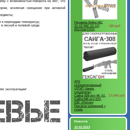
бку с возможностью поворота на 360°, что
ором, исключая смещение при активной
редметы;
м и перепадам температур;
Пружина бойка МЦ
в лесной и полевой среде.
21-12 (MC 21-12)
160 руб.
003.016(3753)
ДТК
газоразгруженный
(ДТКП, банка,
иях эксплуатации!
глушитель)
Сайга-308 исп 46, 61,
27,040 руб.
Сайга-МК исп 033,
030, «Поток»
Гексагон алюминий +
сталь
Новости
22.02.2023