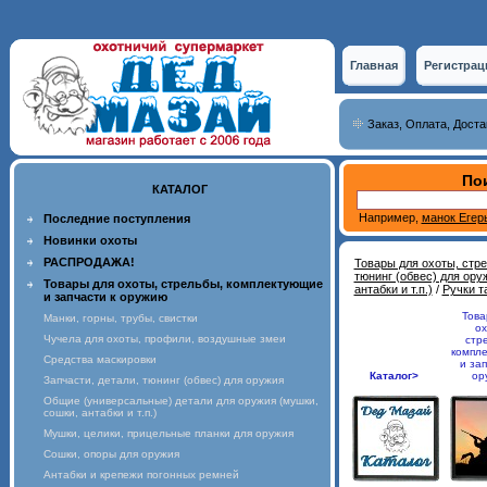
Главная
Регистрац
Заказ, Оплата, Доста
Пои
КАТАЛОГ
Например,
манок Егер
Последние поступления
Новинки охоты
РАСПРОДАЖА!
Товары для охоты, стр
тюнинг (обвес) для ору
Товары для охоты, стрельбы, комплектующие
антабки и т.п.)
/
Ручки т
и запчасти к оружию
Това
Манки, горны, трубы, свистки
ох
Чучела для охоты, профили, воздушные змеи
стр
компл
Средства маскировки
и зап
Каталог>
ор
Запчасти, детали, тюнинг (обвес) для оружия
Общие (универсальные) детали для оружия (мушки,
сошки, антабки и т.п.)
Мушки, целики, прицельные планки для оружия
Сошки, опоры для оружия
Антабки и крепежи погонных ремней