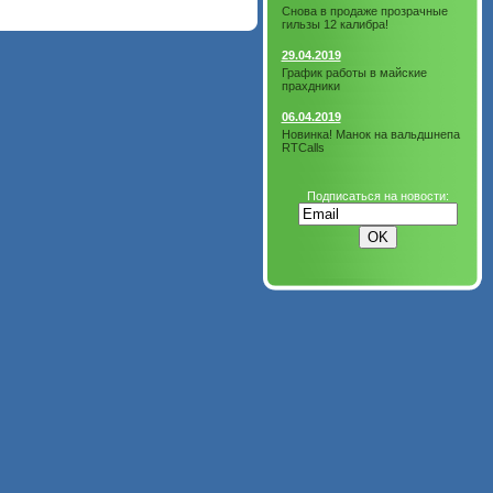
Снова в продаже прозрачные
гильзы 12 калибра!
29.04.2019
График работы в майские
прахдники
06.04.2019
Новинка! Манок на вальдшнепа
RTCalls
Подписаться на новости: