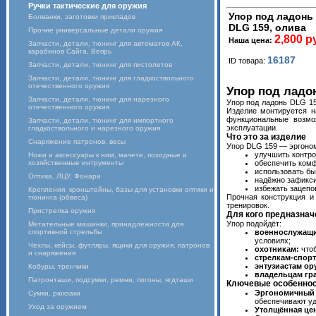
Ручки тактические для оружия
Упор под ладонь 
Болванки, заготовки прикладов
DLG 159, олива
Прочие универсальные детали оружия
2,800 р
Наша цена:
Запчасти, детали, тюнинг для автоматов АК,
карабинов Сайга, Вепрь
16187
ID товара:
Запчасти, детали, тюнинг для пистолетов
Запчасти, детали, тюнинг для гладкоствольного
отечественного оружия
Упор под ладон
Запчасти, детали, тюнинг для нарезного
Упор под ладонь DLG 15
отечественного оружия
Изделие монтируется н
функциональные возмо
Запчасти, детали, тюнинг для импортного
эксплуатации.
гладкоствольного и нарезного оружия
Что это за изделие
Снаряжение патронов, весы
Упор DLG 159 — эргоном
улучшить контро
Ножи и аксессуары к ним, мачете, походные и
хозяйственные интрументы
обеспечить комф
использовать бы
Оптика, ЛЦУ, Фонари
надёжно зафикси
избежать зацепо
Крепления, кронштейны, базы для установки оптики и
Прочная конструкция и
тюнинга (обвеса)
тренировок.
Пристрелка оружия
Для кого предназнач
Упор подойдёт:
Метательные машинки, принадлежности для
спортивной стрельбы
военнослужащи
условиях;
Чехлы, кейсы, футляры, ящики для оружия, патронов
охотникам:
чтоб
и снаряжения
стрелкам‑спор
энтузиастам ор
Кобуры, тренчики
владельцам гр
Патронташи, подсумки, ремни, погоны, ягдташи
Ключевые особенно
Эргономичный 
Сумки, рюкзаки
обеспечивают уд
Уход за оружием
Утолщённая цен