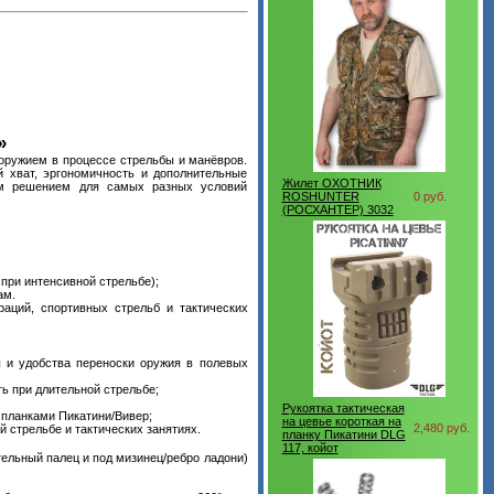
»
 оружием в процессе стрельбы и манёвров.
й хват, эргономичность и дополнительные
Жилет ОХОТНИК
ым решением для самых разных условий
ROSHUNTER
0 руб.
(РОСХАНТЕР) 3032
при интенсивной стрельбе);
ам.
аций, спортивных стрельб и тактических
и удобства переноски оружия в полевых
ь при длительной стрельбе;
Рукоятка тактическая
 планками Пикатини/Вивер;
на цевье короткая на
2,480 руб.
 стрельбе и тактических занятиях.
планку Пикатини DLG
117, койот
ельный палец и под мизинец/ребро ладони)