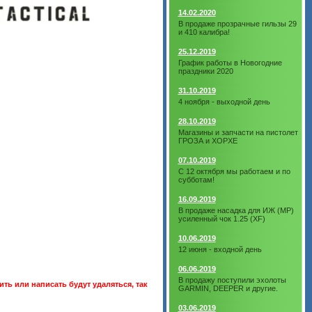
14.02.2020
В продаже прозрачные гильзы 29
и 410 калибра!
25.12.2019
График работы в Новогодние
праздники 2020
31.10.2019
4 ноября - выходной день
28.10.2019
Магазины и запчасти на пистолет
ГРОЗА и ХОРХЕ
07.10.2019
С 12 октября мы работаем и по
субботам!
16.09.2019
В продаже насадка для ИЖ (МР)
усиленный чок 1.25 (XF)
10.06.2019
12 июня - входной день
06.06.2019
В продажу поступили эхолоты
ть или написать будут удаляться, так
GARMIN, DEEPER и другие.
03.06.2019