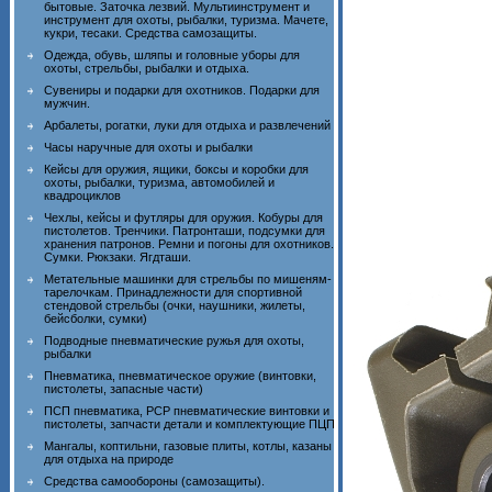
бытовые. Заточка лезвий. Мультиинструмент и
инструмент для охоты, рыбалки, туризма. Мачете,
кукри, тесаки. Средства самозащиты.
Одежда, обувь, шляпы и головные уборы для
охоты, стрельбы, рыбалки и отдыха.
Сувениры и подарки для охотников. Подарки для
мужчин.
Арбалеты, рогатки, луки для отдыха и развлечений
Часы наручные для охоты и рыбалки
Кейсы для оружия, ящики, боксы и коробки для
охоты, рыбалки, туризма, автомобилей и
квадроциклов
Чехлы, кейсы и футляры для оружия. Кобуры для
пистолетов. Тренчики. Патронташи, подсумки для
хранения патронов. Ремни и погоны для охотников.
Сумки. Рюкзаки. Ягдташи.
Метательные машинки для стрельбы по мишеням-
тарелочкам. Принадлежности для спортивной
стендовой стрельбы (очки, наушники, жилеты,
бейсболки, сумки)
Подводные пневматические ружья для охоты,
рыбалки
Пневматика, пневматическое оружие (винтовки,
пистолеты, запасные части)
ПСП пневматика, PCP пневматические винтовки и
пистолеты, запчасти детали и комплектующие ПЦП
Мангалы, коптильни, газовые плиты, котлы, казаны
для отдыха на природе
Средства самообороны (самозащиты).