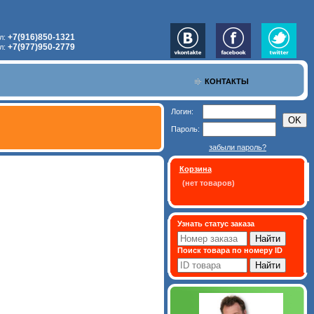
+7(916)850-1321
л:
+7(977)950-2779
л:
КОНТАКТЫ
Логин:
Пароль:
забыли пароль?
Корзина
(нет товаров)
Узнать статус заказа
Поиск товара по номеру ID