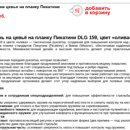
на цевье на планку Пикатини
уб.
ь на цевьё на планку Пикатини DLG 159, цвет «олива
9 в цвете «олива» — тактическая рукоятка, созданная для повышения контроля над
а планки стандартов Пикатини (Picatinny) и Вивер (Weaver), обеспечивая надёжны
жности. Минималистичный дизайн и высокая прочность делают упор практичн
ичная передняя рукоятка, которая позволяет:
ль над оружием благодаря продуманной анатомии и противоскользящему покрытию;
ортный хват за счёт специальных приливов под пальцы и ребро ладони;
стросъёмные антабки с поворотом на 360° — это исключает перекручивание ремня;
ровать упор на планке с помощью шестигранного винта (он также работает как стопор 
в за амуницию и окружающие предметы благодаря тонкому профилю и скошенным угл
 продуманная эргономика делают этот упор надёжным выбором для полевых опер
ен
м и сотрудникам спецподразделений:
для повышения эффективности стрельбы 
ы уверенно удерживать оружие на пересечённой местности и снизить нагрузку на кист
тсменам:
для точного и быстрого управления оружием на соревнованиях;
ужейного тюнинга:
для модернизации карабинов, винтовок и пистолетов‑пулемётов с
ажданского оружия:
для улучшения комфорта и функциональности при тренировочной
сти
хват:
противоскользящий рисунок и анатомическая форма (два прилива — под указат
обство даже при длительной стрельбе;
тральная часть:
усиливает уверенность хвата и повышает контроль над оружием;