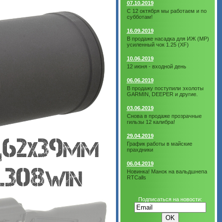
07.10.2019
С 12 октября мы работаем и по
субботам!
16.09.2019
В продаже насадка для ИЖ (МР)
усиленный чок 1.25 (XF)
10.06.2019
12 июня - входной день
06.06.2019
В продажу поступили эхолоты
GARMIN, DEEPER и другие.
03.06.2019
Снова в продаже прозрачные
гильзы 12 калибра!
29.04.2019
График работы в майские
прахдники
06.04.2019
Новинка! Манок на вальдшнепа
RTCalls
Подписаться на новости: