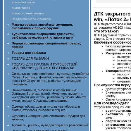
источники света
Книги, видео
ДТК закрытого 
Комиссионные товары
win, «Поток 2»
Продукция охоты и рыбалки
ДТК закрытого типа «По
Макеты оружия, армейская амуниция,
автоматами АК 103 и кар
пневматика и прочее оружие
Что это такое?
Туристическое снаряжение для охоты,
ДТКП (дульный тормоз к
рыбалки, путешествий, отдыха и дачи
ствола. Оно снижает ур
Ключевые особеннос
Подарки, сувениры, специальные товары,
Газоразгруженн
прочее
снижает загрязн
Товары для рыбалки
Материал — ста
высокую 
ТОВАРЫ ДЛЯ РЫБАЛКИ
устойчив
способно
ТОВАРЫ ДЛЯ ТУРИЗМА И ПУТЕШЕСТВИЙ.
долгий с
СНАРЯЖЕНИЕ ДЛЯ ОХОТЫ И РЫБАЛКИ.
Усовершенствов
Сигнальные приспособления, пусковые устройства
упростит
Сигнал Охотника, факелы, химические источники
снизить 
света (ХИС) для охоты, рыбалки, туризма для
сократит
охотников
Преимущества пере
Достигнут урове
Ножи охотничьи, рыбацкие и хозяйственно
Значительно сни
бытовые. Заточка лезвий. Мультиинструмент и
чистку.
инструмент для охоты, рыбалки, туризма. Мачете,
Оптимизирована 
кукри, тесаки. Средства самозащиты.
Для кого подойдёт?
Одежда, обувь, шляпы и головные уборы для
Устройство предназначе
охоты, стрельбы, рыбалки и отдыха.
военнослужащи
охотников
— дл
Сувениры и подарки для охотников. Подарки для
дичь;
мужчин.
спортсменов с
энтузиастов та
Арбалеты, рогатки, луки для отдыха и развлечений
учётом требован