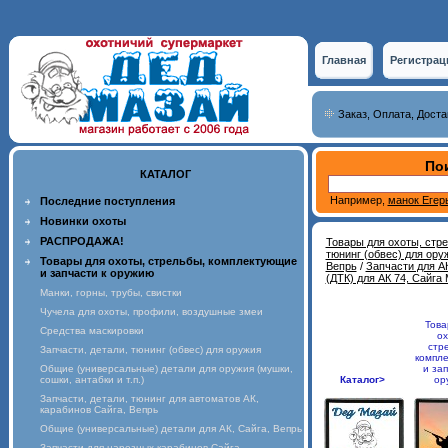
Главная
Регистрац
Заказ, Оплата, Доста
Пои
КАТАЛОГ
Например,
манок Егер
Последние поступления
Новинки охоты
РАСПРОДАЖА!
Товары для охоты, стр
тюнинг (обвес) для ору
Товары для охоты, стрельбы, комплектующие
Вепрь
/
Запчасти для АК
и запчасти к оружию
(ДТК) для АК 74, Сайга
Манки, горны, трубы, свистки
Чучела для охоты, профили, воздушные змеи
Това
Средства маскировки
ох
стр
Запчасти, детали, тюнинг (обвес) для оружия
компл
Общие (универсальные) детали для оружия (мушки,
и зап
сошки, антабки и т.п.)
Каталог>
ор
Запчасти, детали, тюнинг для автоматов АК,
карабинов Сайга, Вепрь
Общие (универсальные) детали для АК, Сайга, Вепрь
Запчасти для нарезных карабинов Сайга