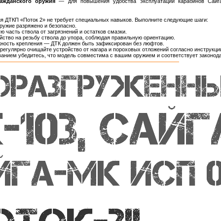
ажданского оружия
— для повышения удобства эксплуатации карабинов Сайг
ия ДТКП «Поток 2» не требует специальных навыков. Выполните следующие шаги:
оружие разряжено и безопасно.
 часть ствола от загрязнений и остатков смазки.
йство на резьбу ствола до упора, соблюдая правильную ориентацию.
ность крепления — ДТК должен быть зафиксирован без люфтов.
регулярно очищайте устройство от нагара и пороховых отложений согласно инструкци
анием убедитесь, что модель совместима с вашим оружием и соответствует законо