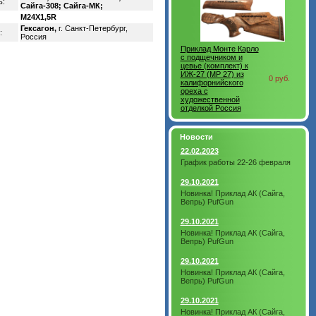
ь:
Сайга-308; Сайга-МК;
M24X1,5R
Гексагон,
г. Санкт-Петербург,
:
Россия
Приклад Монте Карло
с подщечником и
цевье (комплект) к
ИЖ-27 (MP 27) из
0 руб.
калифорнийского
ореха с
художественной
отделкой Россия
Новости
22.02.2023
График работы 22-26 февраля
29.10.2021
Новинка! Приклад АК (Сайга,
Вепрь) PufGun
29.10.2021
Новинка! Приклад АК (Сайга,
Вепрь) PufGun
29.10.2021
Новинка! Приклад АК (Сайга,
Вепрь) PufGun
29.10.2021
Новинка! Приклад АК (Сайга,