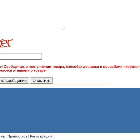
е!
Сообщения, о поступлении товара, способах доставки и просьбами перезвони
вляются отзывами о товаре.
ина
|
Прайс-лист
|
Регистрация
]