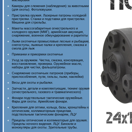
маскировки
Камеры для слежения (наблюдения) за животными
(для охоты). Фотоловушки.
Пристрелка оружия. Лазерные патроны холодной
пристрелки. Станки и подставки для пристрелки.
Мишени для стрельбы.
Макеты массогабаритные огнестрельного и
холодного оружия (ММГ), армейская амуниция,
снаряжение, военное обмундирование и раритеты
Лыжи охотничьи промысловые лесные и рыбацкие,
снегоступы, лыжные палки и крепления, смазка и
смола для лыж
Приманки и прикормки охотничьи
Уход за оружием. Чистка, смазка, консервация,
восстановление, проверка. Оружейное масло,
наборы для чистки, фальшпатроны.
Снаряжение охотничьих патронов (приборы,
приспособления, пули, гильзы, пыжи, наклейки)
Весы для охоты и рыбалки.
Запчасти, детали и комплектующие, тюнинг оружия
(огнестрельного, газового и травматического)
Фонари подствольные тактические оружейные.
Фары для охоты. Армейские фонари.
Крепления для оптики, кольца, базы, кронштейны к
оптическим, коллиматорным прицелам,
подствольным тактическим фонарям, ЛЦУ
Прицелы оптические и коллиматорые для оружия.
Прицелы ночного видения. ЛЦУ. Бинокли и
монокуляры для охоты. Зрительные трубы.