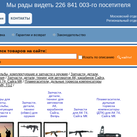
Мы рады видеть 226 841 003-го посетителя
Московский отде
ия
КОНТАКТЫ
Региональный отде
вка
Гарантии и возврат
Законодательство
ск товаров на сайте:
Искать по описанию
ь
ельбы, комплектующие и запчасти к оружию
/
Запчасти, детали,
жия
/
Запчасти, детали, тюнинг для автоматов АК, карабинов Сайга,
 74, Сайга МК
/
Пламегасители, дульные тормоза компенсаторы
 МК, TG2
/
Запчасти,
детали,
ры для
тюнинг для
Пламегасители,
оты,
Запчасти,
автоматов
дульные
ельбы,
детали,
АК,
тормоза
ектующие
тюнинг
карабинов
Запчасти
компенсаторы
части к
(обвес) для
Сайга,
для АК 74,
(ДТК) для АК 74,
ужию
оружия
Вепрь
Сайга МК
Сайга МК