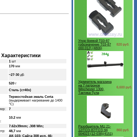
Упор боевой T03-87
(обозначение T03-87
820 руб.
000.012) (4806)
Характеристики
1
шт
170
мм
~27-30
дБ
Удлинитель магазина
520
г
на 7 патронов
6,600 руб.
Winchester 1300,
Сталь (ст40х)
Тактика-Тула
Термостойкая эмаль Certa
(выдерживает нагревание до 1400
°C)
мер:
7
10.2
мм
:
7.62x39mm; .308 Win;
Разобщитель МЦ 21-
12/ТОЗ-87/ТОЗ-94
860 руб.
тр:
48,7
мм
004023 (12-038)(4151)
АК-103; Сайга-308 исп. 46;