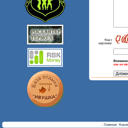
Код с
картинки:
Внимани
как не я
[
Главная
|
Корз