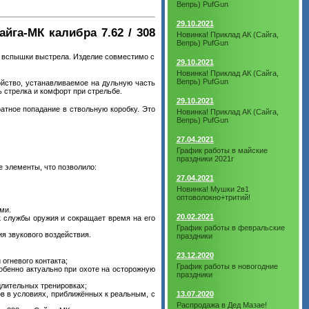
Вепрь) PufGun
29.10.2021
айга-МК калибра 7.62 / 308
Новинка! Приклад АК (Сайга,
Вепрь) PufGun
и вспышки выстрела. Изделие совместимо с
29.10.2021
Новинка! Приклад АК (Сайга,
Вепрь) PufGun
ойство, устанавливаемое на дульную часть
 стрелка и комфорт при стрельбе.
29.10.2021
атное попадание в ствольную коробку. Это
Новинка! Приклад АК (Сайга,
Вепрь) PufGun
27.04.2021
График работы в майские
праздники 2021г
 элементы, что позволило:
27.04.2021
Новинка! Мушки 2в1
оптоволокно+тритий!
ми.
20.02.2021
к службы оружия и сокращает время на его
График работы в февральские
я звукового воздействия.
праздники
23.12.2020
огневого контакта;
График работы в новогодние
обенно актуально при охоте на осторожную
праздники
длительных тренировках;
в в условиях, приближённых к реальным, с
13.07.2020
Распродажа в Дед Мазае!