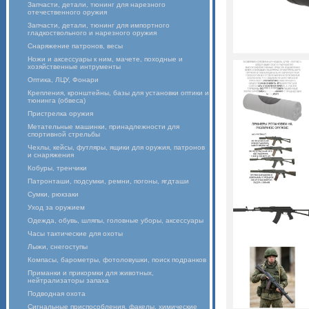
Запчасти, детали, тюнинг для нарезного
отечественного оружия
Запчасти, детали, тюнинг для импортного
гладкоствольного и нарезного оружия
Снаряжение патронов, весы
Ножи и аксессуары к ним, мачете, походные и
хозяйственные интрументы
Оптика, ЛЦУ, Фонари
Крепления, кронштейны, базы для установки оптики и
тюнинга (обвеса)
Пристрелка оружия
Метательные машинки, принадлежности для
спортивной стрельбы
Чехлы, кейсы, футляры, ящики для оружия, патронов
и снаряжения
Кобуры, тренчики
Патронташи, подсумки, ремни, погоны, ягдташи
Сумки, рюкзаки
Уход за оружием
Одежда, обувь, шляпы, головные уборы, аксессуары
Часы тактические для охоты
Лыжи, снегоступы
Компасы, барометры, фотоловушки, поиск подранков
Приманки и прикормки для животных,
нейтрализаторы запаха
Подводная охота
Сигнальные приспособления, факелы, химические