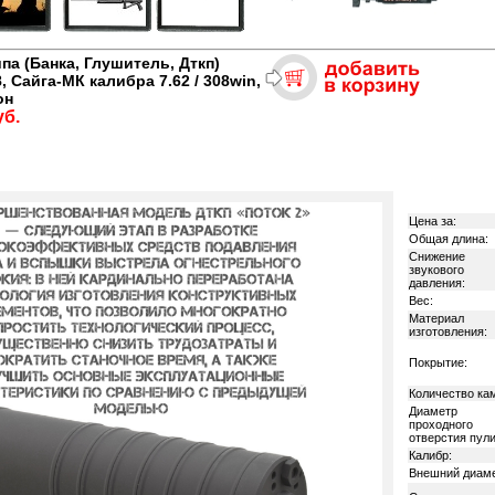
па (Банка, Глушитель, Дткп)
, Сайга-МК калибра 7.62 / 308win,
он
уб.
Цена за:
Общая длина:
Снижение
звукового
давления:
Вес:
Материал
изготовления:
Покрытие:
Количество ка
Диаметр
проходного
отверстия пули
Калибр:
Внешний диаме