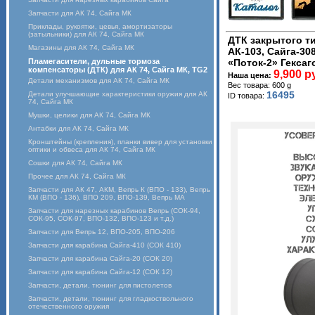
Запчасти для АК 74, Сайга МК
Приклады, рукоятки, цевья, амортизаторы
(затыльники) для АК 74, Сайга МК
ДТК закрытого ти
Магазины для АК 74, Сайга МК
АК-103, Сайга-308
Пламегасители, дульные тормоза
«Поток-2» Гексаг
компенсаторы (ДТК) для АК 74, Сайга МК, TG2
9,900 р
Наша цена:
Детали механизмов для АК 74, Сайга МК
Вес товара: 600 g
16495
Детали улучшающие характеристики оружия для АК
ID товара:
74, Сайга МК
Мушки, целики для АК 74, Сайга МК
Антабки для АК 74, Сайга МК
Кронштейны (крепления), планки вивер для установки
оптики и обвеса для АК 74, Сайга МК
Сошки для АК 74, Сайга МК
Прочее для АК 74, Сайга МК
Запчасти для АК 47, АКМ, Вепрь К (ВПО - 133), Вепрь
КМ (ВПО - 136), ВПО 209, ВПО-139, Вепрь МА
Запчасти для нарезных карабинов Вепрь (СОК-94,
СОК-95, СОК-97, ВПО-132, ВПО-123 и т.д.)
Запчасти для Вепрь 12, ВПО-205, ВПО-206
Запчасти для карабина Сайга-410 (СОК 410)
Запчасти для карабина Сайга-20 (СОК 20)
Запчасти для карабина Сайга-12 (СОК 12)
Запчасти, детали, тюнинг для пистолетов
Запчасти, детали, тюнинг для гладкоствольного
отечественного оружия