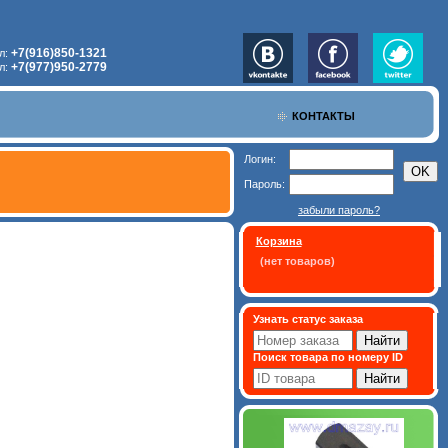
+7(916)850-1321
л:
+7(977)950-2779
л:
КОНТАКТЫ
Логин:
Пароль:
забыли пароль?
Корзина
(нет товаров)
Узнать статус заказа
Поиск товара по номеру ID