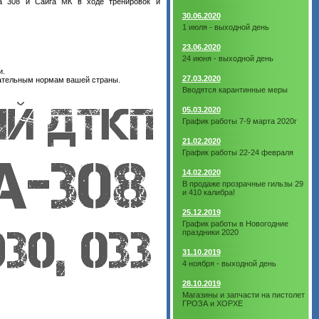
а 308 и Сайга МК в ходе тренировок и
30.06.2020
1 июля - выходной день
23.06.2020
24 июня - выходной день
и.
27.03.2020
дательным нормам вашей страны.
Вводятся карантинные меры
05.03.2020
График работы 7-9 марта 2020г
21.02.2020
График работы 22-24 февраля
14.02.2020
В продаже прозрачные гильзы 29
и 410 калибра!
25.12.2019
График работы в Новогодние
праздники 2020
31.10.2019
4 ноября - выходной день
28.10.2019
Магазины и запчасти на пистолет
ГРОЗА и ХОРХЕ