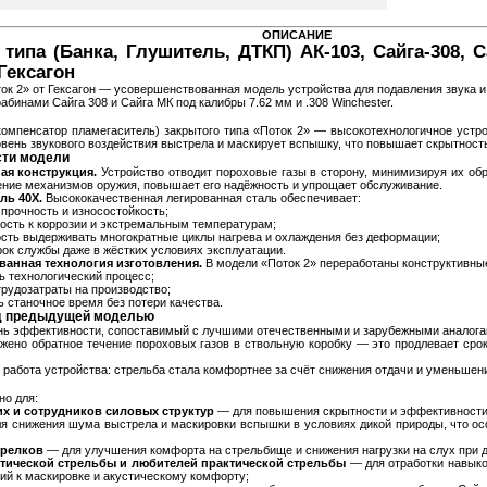
ОПИСАНИЕ
типа (Банка, Глушитель, ДТКП) АК-103, Сайга-308, С
 Гексагон
ток 2» от Гексагон — усовершенствованная модель устройства для подавления звука 
абинами Сайга 308 и Сайга МК под калибры 7.62 мм и .308 Winchester.
омпенсатор пламегаситель) закрытого типа «Поток 2» — высокотехнологичное устр
овень звукового воздействия выстрела и маскирует вспышку, что повышает скрытность
ти модели
ая конструкция.
Устройство отводит пороховые газы в сторону, минимизируя их обр
ение механизмов оружия, повышает его надёжность и упрощает обслуживание.
ль 40Х.
Высококачественная легированная сталь обеспечивает:
прочность и износостойкость;
ость к коррозии и экстремальным температурам;
сть выдерживать многократные циклы нагрева и охлаждения без деформации;
рок службы даже в жёстких условиях эксплуатации.
анная технология изготовления.
В модели «Поток 2» переработаны конструктивные
ь технологический процесс;
трудозатраты на производство;
ь станочное время без потери качества.
д предыдущей моделью
нь эффективности, сопоставимый с лучшими отечественными и зарубежными аналога
жено обратное течение пороховых газов в ствольную коробку — это продлевает сро
работа устройства: стрельба стала комфортнее за счёт снижения отдачи и уменьшени
но для:
х и сотрудников силовых структур
— для повышения скрытности и эффективности 
я снижения шума выстрела и маскировки вспышки в условиях дикой природы, что ос
трелков
— для улучшения комфорта на стрельбище и снижения нагрузки на слух при 
ктической стрельбы и любителей практической стрельбы
— для отработки навыко
ий к маскировке и акустическому комфорту;