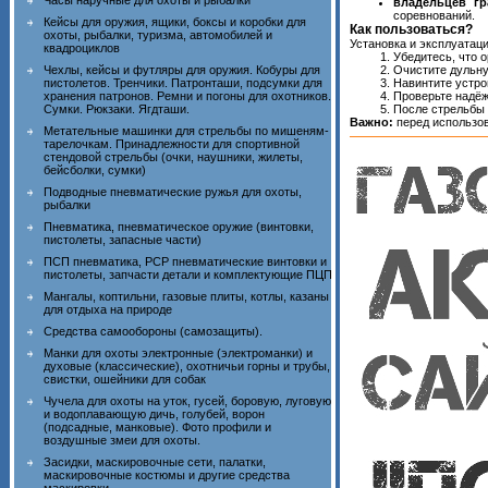
Часы наручные для охоты и рыбалки
владельцев гр
соревнований.
Кейсы для оружия, ящики, боксы и коробки для
Как пользоваться?
охоты, рыбалки, туризма, автомобилей и
Установка и эксплуатац
квадроциклов
Убедитесь, что 
Чехлы, кейсы и футляры для оружия. Кобуры для
Очистите дульную
пистолетов. Тренчики. Патронташи, подсумки для
Навинтите устро
хранения патронов. Ремни и погоны для охотников.
Проверьте надёж
Сумки. Рюкзаки. Ягдташи.
После стрельбы 
Важно:
перед использов
Метательные машинки для стрельбы по мишеням-
тарелочкам. Принадлежности для спортивной
стендовой стрельбы (очки, наушники, жилеты,
бейсболки, сумки)
Подводные пневматические ружья для охоты,
рыбалки
Пневматика, пневматическое оружие (винтовки,
пистолеты, запасные части)
ПСП пневматика, PCP пневматические винтовки и
пистолеты, запчасти детали и комплектующие ПЦП
Мангалы, коптильни, газовые плиты, котлы, казаны
для отдыха на природе
Средства самообороны (самозащиты).
Манки для охоты электронные (электроманки) и
духовые (классические), охотничьи горны и трубы,
свистки, ошейники для собак
Чучела для охоты на уток, гусей, боровую, луговую
и водоплавающую дичь, голубей, ворон
(подсадные, манковые). Фото профили и
воздушные змеи для охоты.
Засидки, маскировочные сети, палатки,
маскировочные костюмы и другие средства