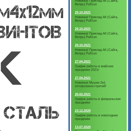
Новинка! Приклад АК (Сайга,
Вепрь) PufGun
29.10.2021
Новинка! Приклад АК (Сайга,
Вепрь) PufGun
29.10.2021
Новинка! Приклад АК (Сайга,
Вепрь) PufGun
29.10.2021
Новинка! Приклад АК (Сайга,
Вепрь) PufGun
27.04.2021
График работы в майские
праздники 2021г
27.04.2021
Новинка! Мушки 2в1
оптоволокно+тритий!
20.02.2021
График работы в февральские
праздники
23.12.2020
График работы в новогодние
праздники
13.07.2020