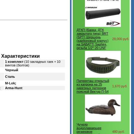
ДТКП (Банка, ДТК
закрытого типа) BRT
(БРТ) Шершень
28,000 руб.
(карбоновый корпус)
на SABATTI Saphire,
резьба 1/2"-20 UNF
Характеристики
1 комплект
(10 закладных гаек + 10
винтов (болтов)
Черный
Сталь
Патронташ открытый
M-Lok;
из капрона на 25
1,670 руб.
:
Arma-Hunt
нарезных патронов
поясной Вектор П-54
Чучело
водоплавающее
резиновое
480 руб.