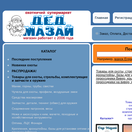
Главная
Регистрац
Заказ, Оплата, Доста
Пои
КАТАЛОГ
Например,
манок Егер
Последние поступления
Новинки охоты
РАСПРОДАЖА!
Товары для охоты, стр
кронштейны, базы для у
Товары для охоты, стрельбы, комплектующие
переходники Вивер, кры
и запчасти к оружию
переходники на вивер, 
Манки, горны, трубы, свистки
Чучела для охоты, профили, воздушные змеи
Средства маскировки
Това
Запчасти, детали, тюнинг (обвес) для оружия
ох
Снаряжение патронов, весы
стр
компл
Ножи и аксессуары к ним, мачете, походные и
и зап
хозяйственные интрументы
Каталог>
ор
Оптика, ЛЦУ, Фонари
Крепления, кронштейны, базы для установки оптики и
тюнинга (обвеса)