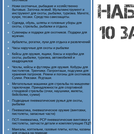
охотников
Ножи охотничьи, рыбацкие и хозяйственно
бытовые. Заточка лезвий. Мультиинструмент и
инструмент для охоты, рыбалки, туризма. Мачете,
кукри, тесаки. Средства самозащиты.
Одежда, обувь, шляпы и головные уборы для
охоты, стрельбы, рыбалки и отдыха.
Сувениры и подарки для охотников. Подарки для
мужчин.
Арбалеты, рогатки, луки для отдыха и развлечений
Часы наручные для охоты и рыбалки
Кейсы для оружия, ящики, боксы и коробки для
охоты, рыбалки, туризма, автомобилей и
квадроциклов
Чехлы, кейсы и футляры для оружия. Кобуры для
пистолетов. Тренчики. Патронташи, подсумки для
хранения патронов. Ремни и погоны для охотников.
Сумки. Рюкзаки. Ягдташи.
Метательные машинки для стрельбы по мишеням-
тарелочкам. Принадлежности для спортивной
стендовой стрельбы (очки, наушники, жилеты,
бейсболки, сумки)
Подводные пневматические ружья для охоты,
рыбалки
Пневматика, пневматическое оружие (винтовки,
пистолеты, запасные части)
ПСП пневматика, PCP пневматические винтовки и
пистолеты, запчасти детали и комплектующие ПЦП
Мангалы, коптильни, газовые плиты, котлы, казаны
для отдыха на природе