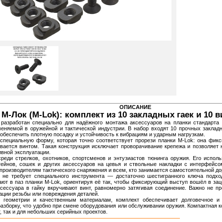
ОПИСАНИЕ
М-Лок (M-Lok): комплект из 10 закладных гаек и 10 
 разработан специально для надёжного монтажа аксессуаров на планки стандарт
меняемой в оружейной и тактической индустрии. В набор входят 10 прочных заклад
 обеспечить плотную посадку и устойчивость к вибрациям и ударным нагрузкам.
специальную форму, которая точно соответствует прорези планки M-Lok: она фикс
ивается винтом. Такая конструкция исключает проворачивание крепежа и позволяет
ивной эксплуатации.
реди стрелков, охотников, спортсменов и энтузиастов тюнинга оружия. Его исполь
штейнов, сошек и других аксессуаров на цевья и ствольные накладки с интерфейс
производителям тактического снаряжения и всем, кто занимается самостоятельной до
 не требует специального инструмента — достаточно шестигранного ключа подхо
ют в паз планки M-Lok, ориентируя её так, чтобы фиксирующий выступ вошёл в за
ксессуара в гайку вкручивают винт, равномерно затягивая соединение. Важно не 
ции резьбы или повреждения деталей.
 геометрии и качественным материалам, комплект обеспечивает долговечное и
разборку, что удобно при смене оборудования или обслуживании оружия. Компактная 
, так и для небольших серийных проектов.