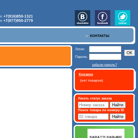
+7(916)850-1321
л:
+7(977)950-2779
л:
КОНТАКТЫ
Логин:
Пароль:
забыли пароль?
Корзина
(нет товаров)
Узнать статус заказа
Поиск товара по номеру ID