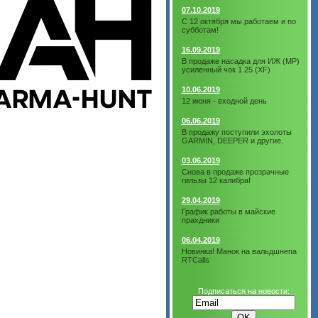
07.10.2019
С 12 октября мы работаем и по
субботам!
16.09.2019
В продаже насадка для ИЖ (МР)
усиленный чок 1.25 (XF)
10.06.2019
12 июня - входной день
06.06.2019
В продажу поступили эхолоты
GARMIN, DEEPER и другие.
03.06.2019
Снова в продаже прозрачные
гильзы 12 калибра!
29.04.2019
График работы в майские
прахдники
06.04.2019
Новинка! Манок на вальдшнепа
RTCalls
Подписаться на новости: