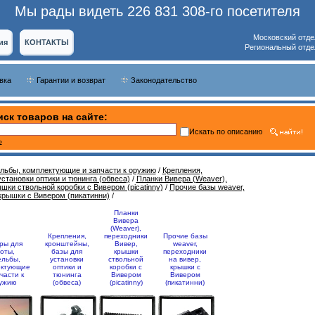
Мы рады видеть 226 831 308-го посетителя
Московский отде
ия
КОНТАКТЫ
Региональный отде
вка
Гарантии и возврат
Законодательство
ск товаров на сайте:
Искать по описанию
ь
ельбы, комплектующие и запчасти к оружию
/
Крепления,
становки оптики и тюнинга (обвеса)
/
Планки Вивера (Weaver),
шки ствольной коробки с Вивером (picatinny)
/
Прочие базы weaver,
крышки с Вивером (пикатинни)
/
Планки
Вивера
(Weaver),
Крепления,
переходники
Прочие базы
ры для
кронштейны,
Вивер,
weaver,
оты,
базы для
крышки
переходники
ельбы,
установки
ствольной
на вивер,
ектующие
оптики и
коробки с
крышки с
части к
тюнинга
Вивером
Вивером
ужию
(обвеса)
(picatinny)
(пикатинни)