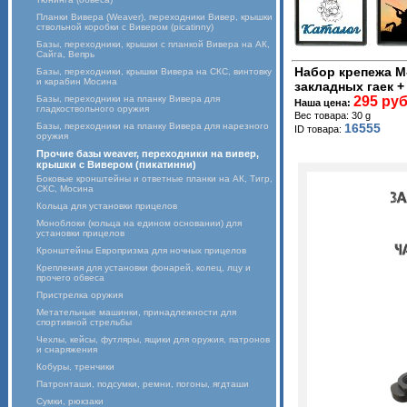
Планки Вивера (Weaver), переходники Вивер, крышки
ствольной коробки с Вивером (picatinny)
Базы, переходники, крышки с планкой Вивера на АК,
Сайга, Вепрь
Набор крепежа М-
Базы, переходники, крышки Вивера на СКС, винтовку
и карабин Мосина
закладных гаек +
Базы, переходники на планку Вивера для
295 руб
Наша цена:
гладкоствольного оружия
Вес товара: 30 g
Базы, переходники на планку Вивера для нарезного
16555
ID товара:
оружия
Прочие базы weaver, переходники на вивер,
крышки с Вивером (пикатинни)
Боковые кронштейны и ответные планки на АК, Тигр,
СКС, Мосина
Кольца для установки прицелов
Моноблоки (кольца на едином основании) для
установки прицелов
Кронштейны Европризма для ночных прицелов
Крепления для установки фонарей, колец, лцу и
прочего обвеса
Пристрелка оружия
Метательные машинки, принадлежности для
спортивной стрельбы
Чехлы, кейсы, футляры, ящики для оружия, патронов
и снаряжения
Кобуры, тренчики
Патронташи, подсумки, ремни, погоны, ягдташи
Сумки, рюкзаки