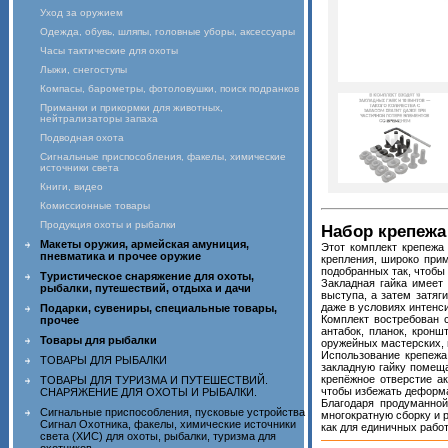
Уход за оружием
Одежда, обувь, шляпы, головные уборы, аксессуары
Часы тактические для охоты
Лыжи, снегоступы
Компасы, барометры, фотоловушки, поиск подранков
Приманки и прикормки для животных,
нейтрализаторы запаха
Подводная охота
Сигнальные приспособления, факелы, химические
источники света
Книги, видео
Комиссионные товары
Продукция охоты и рыбалки
Набор крепежа 
Макеты оружия, армейская амуниция,
Этот комплект крепежа
пневматика и прочее оружие
крепления, широко при
подобранных так, чтобы
Туристическое снаряжение для охоты,
Закладная гайка имеет 
рыбалки, путешествий, отдыха и дачи
выступа, а затем затяг
даже в условиях интенс
Подарки, сувениры, специальные товары,
Комплект востребован с
прочее
антабок, планок, крон
Товары для рыбалки
оружейных мастерских, 
Использование крепежа
ТОВАРЫ ДЛЯ РЫБАЛКИ
закладную гайку помеща
крепёжное отверстие а
ТОВАРЫ ДЛЯ ТУРИЗМА И ПУТЕШЕСТВИЙ.
чтобы избежать деформа
СНАРЯЖЕНИЕ ДЛЯ ОХОТЫ И РЫБАЛКИ.
Благодаря продуманной
Сигнальные приспособления, пусковые устройства
многократную сборку и 
Сигнал Охотника, факелы, химические источники
как для единичных работ
света (ХИС) для охоты, рыбалки, туризма для