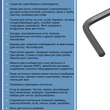
Средства самообороны (самозащиты).
Манки для охоты электронные (электроманки) и
духовые (классические), охотничьи горны и трубы,
свистки, ошейники для собак
Чучела для охоты на уток, гусей, боровую, луговую
и водоплавающую дичь, голубей, ворон
(подсадные, манковые). Фото профили и
воздушные змеи для охоты.
Засидки, маскировочные сети, палатки,
маскировочные костюмы и другие средства
маскировки
Камеры для слежения (наблюдения) за животными
(для охоты). Фотоловушки.
Пристрелка оружия. Лазерные патроны холодной
пристрелки. Станки и подставки для пристрелки.
Мишени для стрельбы.
Макеты массогабаритные огнестрельного и
холодного оружия (ММГ), армейская амуниция,
снаряжение, военное обмундирование и раритеты
Лыжи охотничьи промысловые лесные и рыбацкие,
снегоступы, лыжные палки и крепления, смазка и
смола для лыж
Приманки и прикормки охотничьи
Уход за оружием. Чистка, смазка, консервация,
восстановление, проверка. Оружейное масло,
наборы для чистки, фальшпатроны.
Снаряжение охотничьих патронов (приборы,
приспособления, пули, гильзы, пыжи, наклейки)
Весы для охоты и рыбалки.