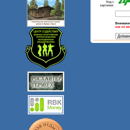
Код с
картинки:
Внимани
как не я