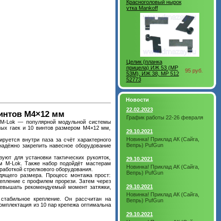
Красноголовый нырок
утка Mankoff
Целик (планка
прицела) ИЖ 53 (MP
95 руб.
53M), ИЖ 38, МР 512
52773
Новости
22.02.2023
винтов М4×12 мм
График работы 22-26 февраля
а M-Lok — популярной модульной системы
ных гаек и 10 винтов размером М4×12 мм,
29.10.2021
Новинка! Приклад АК (Сайга,
ируется внутри паза за счёт характерного
Вепрь) PufGun
 надёжно закрепить навесное оборудование
зуют для установки тактических рукояток,
29.10.2021
ом M-Lok. Также набор подойдёт мастерам
Новинка! Приклад АК (Сайга,
работкой стрелкового оборудования.
Вепрь) PufGun
дящего размера. Процесс монтажа прост:
цепление с профилем прорези. Затем через
29.10.2021
превышать рекомендуемый момент затяжки,
Новинка! Приклад АК (Сайга,
 стабильное крепление. Он рассчитан на
Вепрь) PufGun
комплектация из 10 пар крепежа оптимальна
29.10.2021