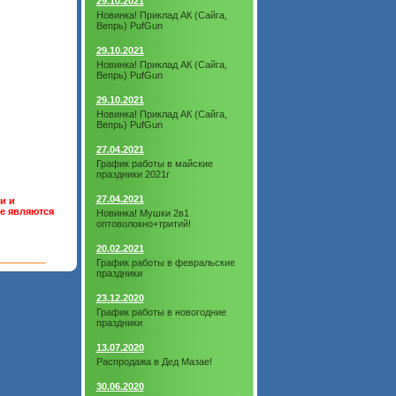
29.10.2021
Новинка! Приклад АК (Сайга,
Вепрь) PufGun
29.10.2021
Новинка! Приклад АК (Сайга,
Вепрь) PufGun
29.10.2021
Новинка! Приклад АК (Сайга,
Вепрь) PufGun
27.04.2021
График работы в майские
праздники 2021г
27.04.2021
и и
не являются
Новинка! Мушки 2в1
оптоволокно+тритий!
20.02.2021
График работы в февральские
праздники
23.12.2020
График работы в новогодние
праздники
13.07.2020
Распродажа в Дед Мазае!
30.06.2020