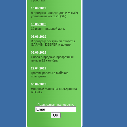
субботам!
16.09.2019
В продаже насадка для ИЖ (МР)
усиленный чок 1.25 (XF)
10.06.2019
12 июня - входной день
06.06.2019
В продажу поступили эхолоты
GARMIN, DEEPER и другие.
03.06.2019
Снова в продаже прозрачные
гильзы 12 калибра!
29.04.2019
График работы в майские
прахдники
06.04.2019
Новинка! Манок на вальдшнепа
RTCalls
Подписаться на новости: