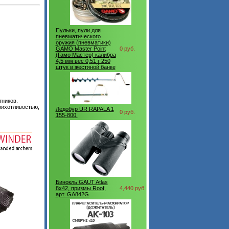
Пульки, пули для
пневматического
оружия (пневматики)
GAMO Master Point
0 руб.
(Гамо Мастер) калибра
4,5 мм вес 0,51 г 250
штук в жестяной банке
тников.
рихотливостью,
Ледобур UR RAPALA 1
0 руб.
155-800.
Бинокль GAUT Atlas
8x42, призмы Roof,
4,440 руб.
арт. GA842G