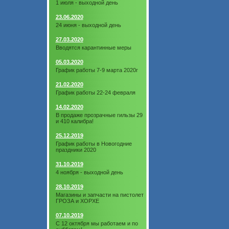
1 июля - выходной день
23.06.2020
24 июня - выходной день
27.03.2020
Вводятся карантинные меры
05.03.2020
График работы 7-9 марта 2020г
21.02.2020
График работы 22-24 февраля
14.02.2020
В продаже прозрачные гильзы 29
и 410 калибра!
25.12.2019
График работы в Новогодние
праздники 2020
31.10.2019
4 ноября - выходной день
28.10.2019
Магазины и запчасти на пистолет
ГРОЗА и ХОРХЕ
07.10.2019
С 12 октября мы работаем и по