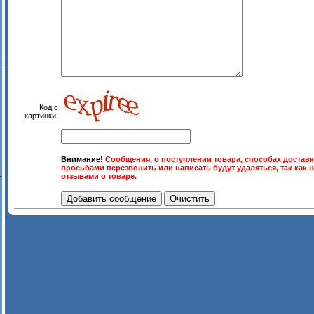
,
Код с
картинки:
Внимание!
Сообщения, о поступлении товара, способах доставк
просьбами перезвонить или написать будут удаляться, так как 
отзывами о товаре.
я