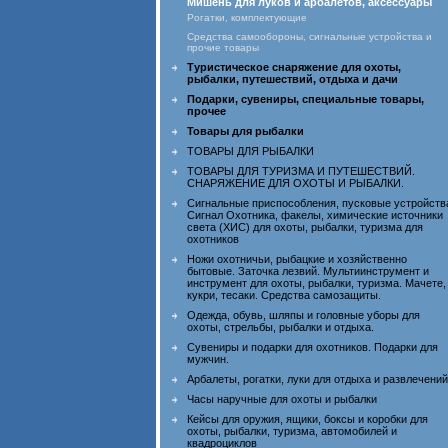
Мишень для луков и арбалетов, аксессуары
Рогатки, комплектующие
Средства самообороны, сигнальные устройства и
прочие товары
Туристическое снаряжение для охоты,
рыбалки, путешествий, отдыха и дачи
Подарки, сувениры, специальные товары,
прочее
Товары для рыбалки
ТОВАРЫ ДЛЯ РЫБАЛКИ
ТОВАРЫ ДЛЯ ТУРИЗМА И ПУТЕШЕСТВИЙ.
СНАРЯЖЕНИЕ ДЛЯ ОХОТЫ И РЫБАЛКИ.
Сигнальные приспособления, пусковые устройств
Сигнал Охотника, факелы, химические источники
света (ХИС) для охоты, рыбалки, туризма для
охотников
Ножи охотничьи, рыбацкие и хозяйственно
бытовые. Заточка лезвий. Мультиинструмент и
инструмент для охоты, рыбалки, туризма. Мачете,
кукри, тесаки. Средства самозащиты.
Одежда, обувь, шляпы и головные уборы для
охоты, стрельбы, рыбалки и отдыха.
Сувениры и подарки для охотников. Подарки для
мужчин.
Арбалеты, рогатки, луки для отдыха и развлечений
Часы наручные для охоты и рыбалки
Кейсы для оружия, ящики, боксы и коробки для
охоты, рыбалки, туризма, автомобилей и
квадроциклов