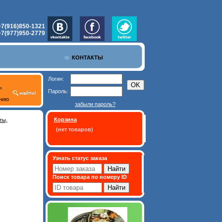
+7(916)850-1321
+7(977)950-2779
КОНТАКТЫ
Логин:
ь
Пароль:
нию
забыли пароль?
Корзина
ты,
(нет товаров)
Узнать статус заказа
Поиск товара по номеру ID