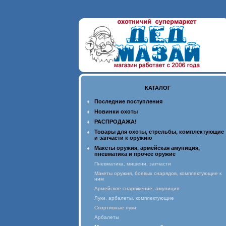
КАТАЛОГ
Последние поступления
Новинки охоты
РАСПРОДАЖА!
Товары для охоты, стрельбы, комплектующие
и запчасти к оружию
Макеты оружия, армейская амуниция,
пневматика и прочее оружие
Пневматика, мишени, запчасти
Макеты оружия, боевых снарядов, комплектующие к
ним
Армейское снаряжение, амуниция
Луки, арбалеты, комплектующие
Спортивные луки
Арбалеты