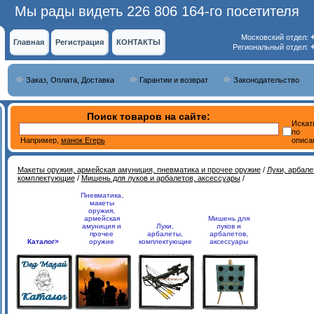
Мы рады видеть 226 806 164-го посетителя
Московский отдел:
Главная
Регистрация
КОНТАКТЫ
Региональный отдел:
Заказ, Оплата, Доставка
Гарантии и возврат
Законодательство
Поиск товаров на сайте:
Искат
по
Например,
манок Егерь
описа
Макеты оружия, армейская амуниция, пневматика и прочее оружие
/
Луки, арбале
комплектующие
/
Мишень для луков и арбалетов, аксессуары
/
Пневматика,
макеты
оружия,
армейская
Мишень для
амуниция и
Луки,
луков и
прочее
арбалеты,
арбалетов,
Каталог>
оружие
комплектующие
аксессуары