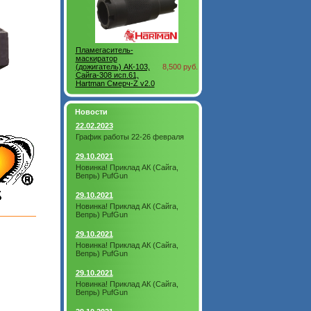
Пламегаситель-
маскиратор
(дожигатель) АК-103,
8,500 руб.
Сайга-308 исп.61,
Hartman Смерч-Z v2.0
Новости
22.02.2023
График работы 22-26 февраля
29.10.2021
Новинка! Приклад АК (Сайга,
Вепрь) PufGun
29.10.2021
Новинка! Приклад АК (Сайга,
Вепрь) PufGun
29.10.2021
Новинка! Приклад АК (Сайга,
Вепрь) PufGun
29.10.2021
Новинка! Приклад АК (Сайга,
Вепрь) PufGun