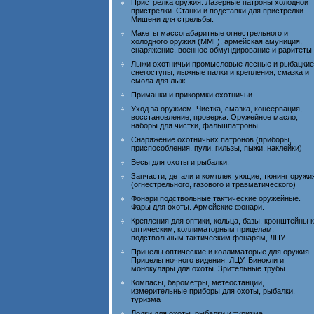
Пристрелка оружия. Лазерные патроны холодной
пристрелки. Станки и подставки для пристрелки.
Мишени для стрельбы.
Макеты массогабаритные огнестрельного и
холодного оружия (ММГ), армейская амуниция,
снаряжение, военное обмундирование и раритеты
Лыжи охотничьи промысловые лесные и рыбацкие
снегоступы, лыжные палки и крепления, смазка и
смола для лыж
Приманки и прикормки охотничьи
Уход за оружием. Чистка, смазка, консервация,
восстановление, проверка. Оружейное масло,
наборы для чистки, фальшпатроны.
Снаряжение охотничьих патронов (приборы,
приспособления, пули, гильзы, пыжи, наклейки)
Весы для охоты и рыбалки.
Запчасти, детали и комплектующие, тюнинг оружи
(огнестрельного, газового и травматического)
Фонари подствольные тактические оружейные.
Фары для охоты. Армейские фонари.
Крепления для оптики, кольца, базы, кронштейны к
оптическим, коллиматорным прицелам,
подствольным тактическим фонарям, ЛЦУ
Прицелы оптические и коллиматорые для оружия.
Прицелы ночного видения. ЛЦУ. Бинокли и
монокуляры для охоты. Зрительные трубы.
Компасы, барометры, метеостанции,
измерительные приборы для охоты, рыбалки,
туризма
Лодки для охоты, рыбалки и туризма