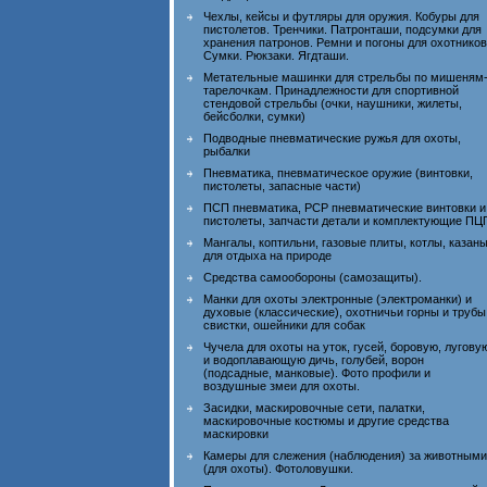
Чехлы, кейсы и футляры для оружия. Кобуры для
пистолетов. Тренчики. Патронташи, подсумки для
хранения патронов. Ремни и погоны для охотников
Сумки. Рюкзаки. Ягдташи.
Метательные машинки для стрельбы по мишеням
тарелочкам. Принадлежности для спортивной
стендовой стрельбы (очки, наушники, жилеты,
бейсболки, сумки)
Подводные пневматические ружья для охоты,
рыбалки
Пневматика, пневматическое оружие (винтовки,
пистолеты, запасные части)
ПСП пневматика, PCP пневматические винтовки и
пистолеты, запчасти детали и комплектующие ПЦ
Мангалы, коптильни, газовые плиты, котлы, казан
для отдыха на природе
Средства самообороны (самозащиты).
Манки для охоты электронные (электроманки) и
духовые (классические), охотничьи горны и трубы
свистки, ошейники для собак
Чучела для охоты на уток, гусей, боровую, лугову
и водоплавающую дичь, голубей, ворон
(подсадные, манковые). Фото профили и
воздушные змеи для охоты.
Засидки, маскировочные сети, палатки,
маскировочные костюмы и другие средства
маскировки
Камеры для слежения (наблюдения) за животными
(для охоты). Фотоловушки.