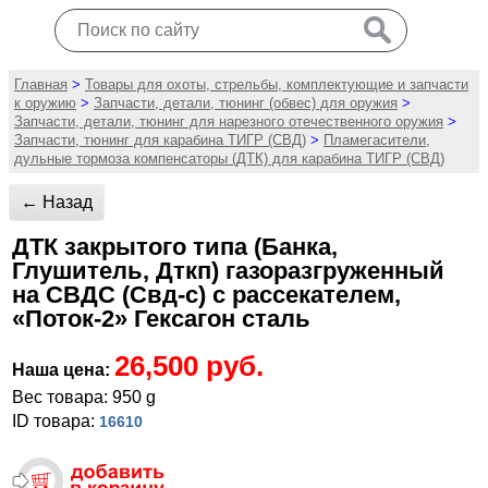
Главная
>
Товары для охоты, стрельбы, комплектующие и запчасти
к оружию
>
Запчасти, детали, тюнинг (обвес) для оружия
>
Запчасти, детали, тюнинг для нарезного отечественного оружия
>
Запчасти, тюнинг для карабина ТИГР (СВД)
>
Пламегасители,
дульные тормоза компенсаторы (ДТК) для карабина ТИГР (СВД)
← Назад
ДТК закрытого типа (Банка,
Глушитель, Дткп) газоразгруженный
на СВДС (Свд-с) с рассекателем,
«Поток-2» Гексагон сталь
26,500 руб.
Наша цена:
Вес товара: 950 g
ID товара:
16610