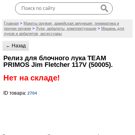
Главная
>
Макеты оружия, армейская амуниция, пневматика и
прочее оружие
>
Луки, арбалеты, комплектующие
>
Мишень для
луков и арбалетов, аксессуары
← Назад
Релиз для блочного лука TEAM
PRIMOS Jim Fletcher 117V (50005).
Нет на складе!
ID товара:
2704