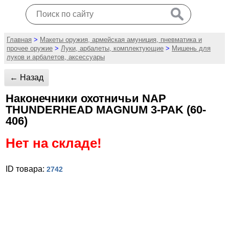
Главная
>
Макеты оружия, армейская амуниция, пневматика и
прочее оружие
>
Луки, арбалеты, комплектующие
>
Мишень для
луков и арбалетов, аксессуары
← Назад
Наконечники охотничьи NAP
THUNDERHEAD MAGNUM 3-PAK (60-
406)
Нет на складе!
ID товара:
2742