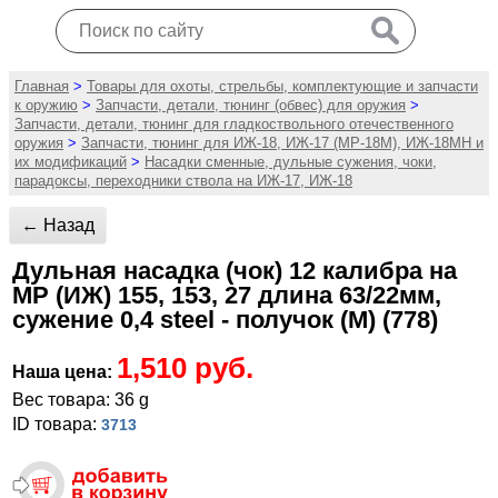
Главная
>
Товары для охоты, стрельбы, комплектующие и запчасти
к оружию
>
Запчасти, детали, тюнинг (обвес) для оружия
>
Запчасти, детали, тюнинг для гладкоствольного отечественного
оружия
>
Запчасти, тюнинг для ИЖ-18, ИЖ-17 (MP-18M), ИЖ-18МН и
их модификаций
>
Насадки сменные, дульные сужения, чоки,
парадоксы, переходники ствола на ИЖ-17, ИЖ-18
← Назад
Дульная насадка (чок) 12 калибра на
МР (ИЖ) 155, 153, 27 длина 63/22мм,
сужение 0,4 steel - получок (M) (778)
1,510 руб.
Наша цена:
Вес товара: 36 g
ID товара:
3713