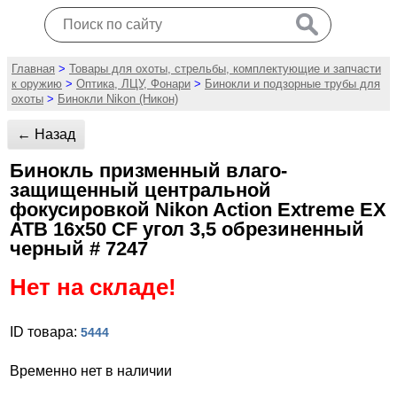
Главная
>
Товары для охоты, стрельбы, комплектующие и запчасти
к оружию
>
Оптика, ЛЦУ, Фонари
>
Бинокли и подзорные трубы для
охоты
>
Бинокли Nikon (Никон)
← Назад
Бинокль призменный влаго-
защищенный центральной
фокусировкой Nikon Action Extreme EX
ATB 16x50 CF угол 3,5 обрезиненный
черный # 7247
Нет на складе!
ID товара:
5444
Временно нет в наличии