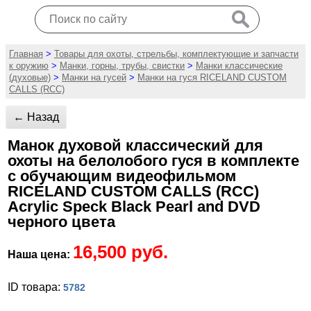
Главная
>
Товары для охоты, стрельбы, комплектующие и запчасти
к оружию
>
Манки, горны, трубы, свистки
>
Манки классические
(духовые)
>
Манки на гусей
>
Манки на гуся RICELAND CUSTOM
CALLS (RCC)
← Назад
Манок духовой классический для
охоты на белолобого гуся в комплекте
с обучающим видеофильмом
RICELAND CUSTOM CALLS (RCC)
Acrylic Speck Black Pearl and DVD
черного цвета
16,500 руб.
Наша цена:
ID товара:
5782