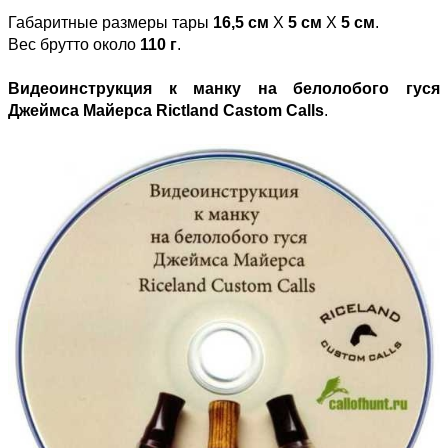
Габаритные размеры тары
16,5 см
Х
5 см
Х
5 см
.
Вес брутто около
110 г
.
Видеоинструкция к манку на белолобого гуся
Джеймса Майерса Rictland Castom Calls
.