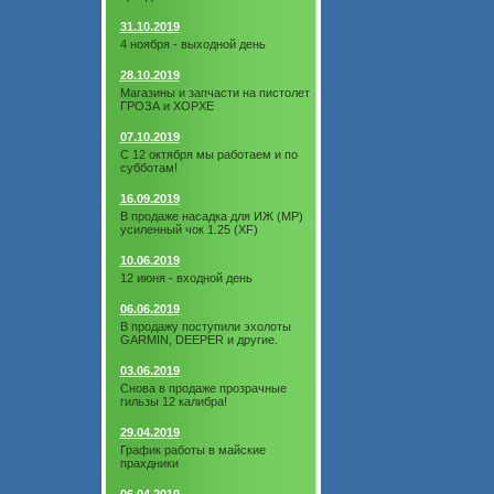
31.10.2019
4 ноября - выходной день
28.10.2019
Магазины и запчасти на пистолет
ГРОЗА и ХОРХЕ
07.10.2019
С 12 октября мы работаем и по
субботам!
16.09.2019
В продаже насадка для ИЖ (МР)
усиленный чок 1.25 (XF)
10.06.2019
12 июня - входной день
06.06.2019
В продажу поступили эхолоты
GARMIN, DEEPER и другие.
03.06.2019
Снова в продаже прозрачные
гильзы 12 калибра!
29.04.2019
График работы в майские
прахдники