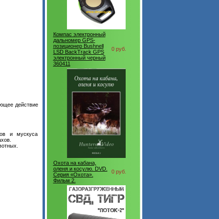
Компас электронный
дальномер GPS-
позиционер Bushnell
0 руб.
LSD BackTrack GPS
электронный черный
360411
ающее действие
нов и мускуса
ахов.
вотных.
Охота на кабана,
оленя и косулю. DVD.
0 руб.
Серия «Охота».
Фильм 2.