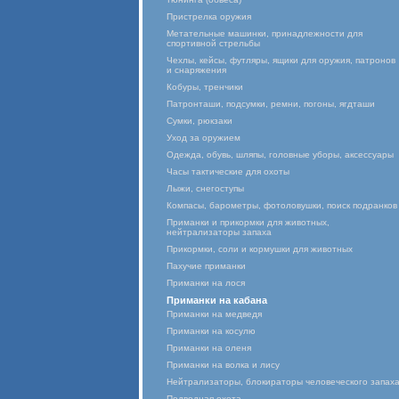
Пристрелка оружия
Метательные машинки, принадлежности для
спортивной стрельбы
Чехлы, кейсы, футляры, ящики для оружия, патронов
и снаряжения
Кобуры, тренчики
Патронташи, подсумки, ремни, погоны, ягдташи
Сумки, рюкзаки
Уход за оружием
Одежда, обувь, шляпы, головные уборы, аксессуары
Часы тактические для охоты
Лыжи, снегоступы
Компасы, барометры, фотоловушки, поиск подранков
Приманки и прикормки для животных,
нейтрализаторы запаха
Прикормки, соли и кормушки для животных
Пахучие приманки
Приманки на лося
Приманки на кабана
Приманки на медведя
Приманки на косулю
Приманки на оленя
Приманки на волка и лису
Нейтрализаторы, блокираторы человеческого запах
Подводная охота