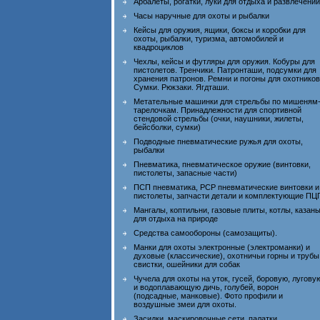
Арбалеты, рогатки, луки для отдыха и развлечений
Часы наручные для охоты и рыбалки
Кейсы для оружия, ящики, боксы и коробки для
охоты, рыбалки, туризма, автомобилей и
квадроциклов
Чехлы, кейсы и футляры для оружия. Кобуры для
пистолетов. Тренчики. Патронташи, подсумки для
хранения патронов. Ремни и погоны для охотников
Сумки. Рюкзаки. Ягдташи.
Метательные машинки для стрельбы по мишеням
тарелочкам. Принадлежности для спортивной
стендовой стрельбы (очки, наушники, жилеты,
бейсболки, сумки)
Подводные пневматические ружья для охоты,
рыбалки
Пневматика, пневматическое оружие (винтовки,
пистолеты, запасные части)
ПСП пневматика, PCP пневматические винтовки и
пистолеты, запчасти детали и комплектующие ПЦ
Мангалы, коптильни, газовые плиты, котлы, казан
для отдыха на природе
Средства самообороны (самозащиты).
Манки для охоты электронные (электроманки) и
духовые (классические), охотничьи горны и трубы
свистки, ошейники для собак
Чучела для охоты на уток, гусей, боровую, лугову
и водоплавающую дичь, голубей, ворон
(подсадные, манковые). Фото профили и
воздушные змеи для охоты.
Засидки, маскировочные сети, палатки,