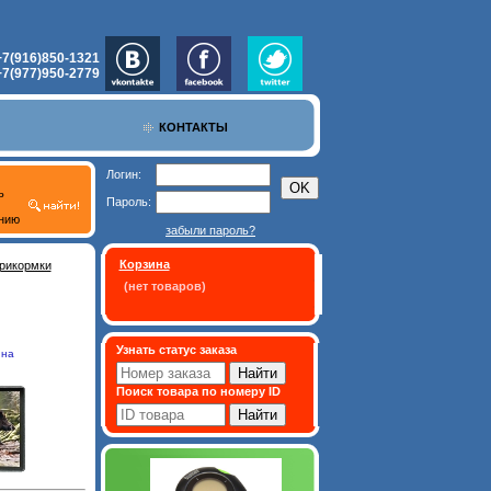
+7(916)850-1321
+7(977)950-2779
КОНТАКТЫ
Логин:
ь
Пароль:
нию
забыли пароль?
Корзина
рикормки
(нет товаров)
Узнать статус заказа
 на
Поиск товара по номеру ID