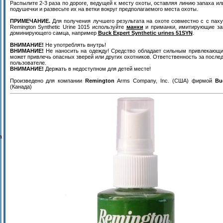
Распылите 2-3 раза по дороге, ведущей к месту охоты, оставляя линию запаха ил
подушечки и развесьте их на ветки вокруг предполагаемого места охоты.
ПРИМЕЧАНИЕ.
Для получения лучшего результата на охоте совместно с с пах
Remington Synthetic Urine 1015 используйте
манки
и приманки, имитирующие за
доминирующего самца, например
Buck Expert Synthetic urines 51SYN
.
ВНИМАНИЕ!
Не употреблять внутрь!
ВНИМАНИЕ!
Не наносить на одежду! Средство обладает сильным привлекающ
может привлечь опасных зверей или других охотников. Ответственность за послед
пользователе.
ВНИМАНИЕ!
Держать в недоступном для детей месте!
Произведено для компании
Remington
Arms Company, Inc. (США) фирмой
Bu
(Канада)
а