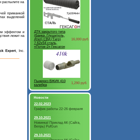
и распылите на
учей приманкой
пах выделений
ДТК закрытого типа
им эффектом и
(Банка, Глушитель,
ствия лежит на
Дткп) СВД (Тигр)
16,000 руб.
7.62x54 сталь,
«Поток-2» Гексагон
ck Expert
, Inc.
Пыжерез ВЖИК 410
1,290 руб.
калибра
Новости
22.02.2023
График работы 22-26 февраля
29.10.2021
Новинка! Приклад АК (Сайга,
Вепрь) PufGun
29.10.2021