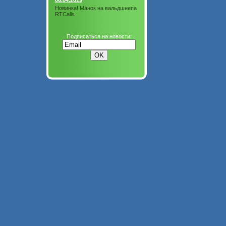
06.04.2019
Новинка! Манок на вальдшнепа
RTCalls
Подписаться на новости: