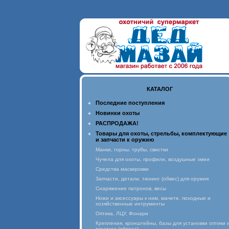
КАТАЛОГ
Последние поступления
Новинки охоты
РАСПРОДАЖА!
Товары для охоты, стрельбы, комплектующие
и запчасти к оружию
Манки, горны, трубы, свистки
Чучела для охоты, профили, воздушные змеи
Средства маскировки
Запчасти, детали, тюнинг (обвес) для оружия
Снаряжение патронов, весы
Ножи и аксессуары к ним, мачете, походные и
хозяйственные интрументы
Оптика, ЛЦУ, Фонари
Крепления, кронштейны, базы для установки оптики 
тюнинга (обвеса)