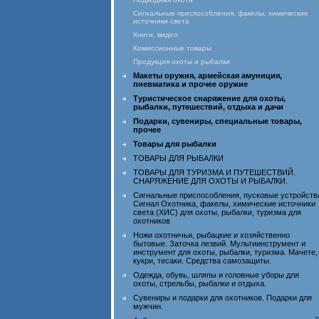
Сигнальные приспособления, факелы, химические
источники света
Книги, видео
Комиссионные товары
Продукция охоты и рыбалки
Макеты оружия, армейская амуниция,
пневматика и прочее оружие
Туристическое снаряжение для охоты,
рыбалки, путешествий, отдыха и дачи
Подарки, сувениры, специальные товары,
прочее
Товары для рыбалки
ТОВАРЫ ДЛЯ РЫБАЛКИ
ТОВАРЫ ДЛЯ ТУРИЗМА И ПУТЕШЕСТВИЙ.
СНАРЯЖЕНИЕ ДЛЯ ОХОТЫ И РЫБАЛКИ.
Сигнальные приспособления, пусковые устройств
Сигнал Охотника, факелы, химические источники
света (ХИС) для охоты, рыбалки, туризма для
охотников
Ножи охотничьи, рыбацкие и хозяйственно
бытовые. Заточка лезвий. Мультиинструмент и
инструмент для охоты, рыбалки, туризма. Мачете,
кукри, тесаки. Средства самозащиты.
Одежда, обувь, шляпы и головные уборы для
охоты, стрельбы, рыбалки и отдыха.
Сувениры и подарки для охотников. Подарки для
мужчин.