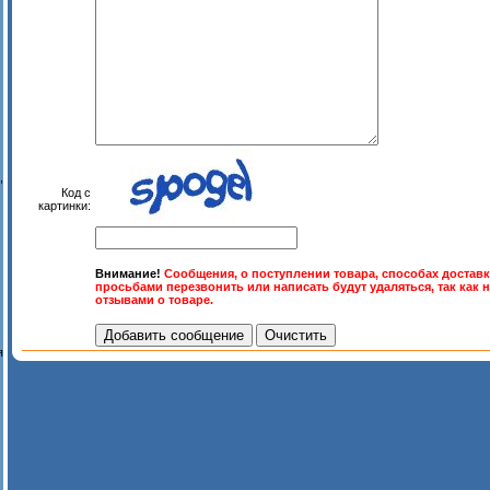
,
Код с
картинки:
Внимание!
Сообщения, о поступлении товара, способах доставк
просьбами перезвонить или написать будут удаляться, так как 
отзывами о товаре.
я