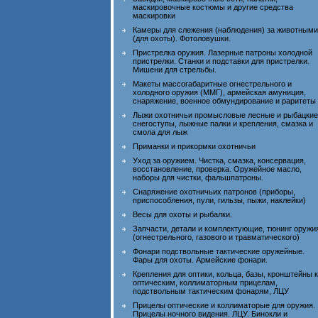
маскировочные костюмы и другие средства
маскировки
Камеры для слежения (наблюдения) за животными
(для охоты). Фотоловушки.
Пристрелка оружия. Лазерные патроны холодной
пристрелки. Станки и подставки для пристрелки.
Мишени для стрельбы.
Макеты массогабаритные огнестрельного и
холодного оружия (ММГ), армейская амуниция,
снаряжение, военное обмундирование и раритеты
Лыжи охотничьи промысловые лесные и рыбацкие
снегоступы, лыжные палки и крепления, смазка и
смола для лыж
Приманки и прикормки охотничьи
Уход за оружием. Чистка, смазка, консервация,
восстановление, проверка. Оружейное масло,
наборы для чистки, фальшпатроны.
Снаряжение охотничьих патронов (приборы,
приспособления, пули, гильзы, пыжи, наклейки)
Весы для охоты и рыбалки.
Запчасти, детали и комплектующие, тюнинг оружи
(огнестрельного, газового и травматического)
Фонари подствольные тактические оружейные.
Фары для охоты. Армейские фонари.
Крепления для оптики, кольца, базы, кронштейны к
оптическим, коллиматорным прицелам,
подствольным тактическим фонарям, ЛЦУ
Прицелы оптические и коллиматорые для оружия.
Прицелы ночного видения. ЛЦУ. Бинокли и