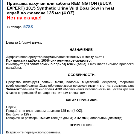
Приманка пахучая для кабана REMINGTON (BUCK
EXPERT) 1015 Synthetic Urine Wild Boar Sow in heat
спрей во флаконе 125 мл (4 OZ)
Нет на складе!
5788
ID товара:
Цена за 1 (одну) штуку.
НАЗНАЧЕНИЕ.
Эффективное средство подманивания животных к месту охоты.
Приманка на кабана. 100% cинтетическое средство.
Имитирует для
запах самки в период течки (гона)
. Оказывает сильное привлек
на кабана.
ОСОБЕННОСТИ.
Средство имитирует запахи мочи, половых выделений, секретов, феромо
возбужденной самки. Даже обоняние зверя не может отличить от натуральных зап
Запатентованная технология AND
обеспечивает безопасность вещества для жи
Флакон с приманкой оснащен защитным колпачком.
ХАРАКТЕРИСТИКИ.
Спрей.
Продаётся в пластиковом флаконе
125 мл (4 OZ)
.
Вес брутто
125 г
.
Габаритные размеры
150 мм
(общая длина) Х
42 мм
(наибольший диаметр).
ПРИМЕНЕНИЕ.
а
Встряхните перед использованием.