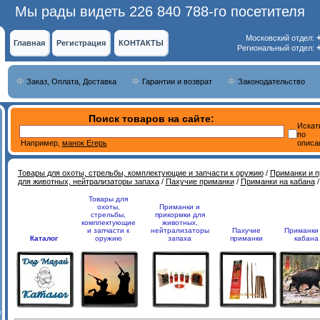
Мы рады видеть 226 840 788-го посетителя
Московский отдел:
Главная
Регистрация
КОНТАКТЫ
Региональный отдел:
Заказ, Оплата, Доставка
Гарантии и возврат
Законодательство
Поиск товаров на сайте:
Искат
по
Например,
манок Егерь
описа
Товары для охоты, стрельбы, комплектующие и запчасти к оружию
/
Приманки и п
для животных, нейтрализаторы запаха
/
Пахучие приманки
/
Приманки на кабана
/
Товары для
охоты,
Приманки и
стрельбы,
прикормки для
комплектующие
животных,
и запчасти к
нейтрализаторы
Пахучие
Приманки
Каталог
оружию
запаха
приманки
кабана
и