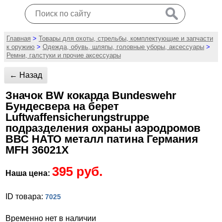
Главная
>
Товары для охоты, стрельбы, комплектующие и запчасти
к оружию
>
Одежда, обувь, шляпы, головные уборы, аксессуары
>
Ремни, галстуки и прочие аксессуары
← Назад
Значок BW кокарда Bundeswehr
Бундесвера на берет
Luftwaffensicherungstruppe
подразделения охраны аэродромов
ВВС НАТО металл патина Германия
MFH 36021X
395 руб.
Наша цена:
ID товара:
7025
Временно нет в наличии