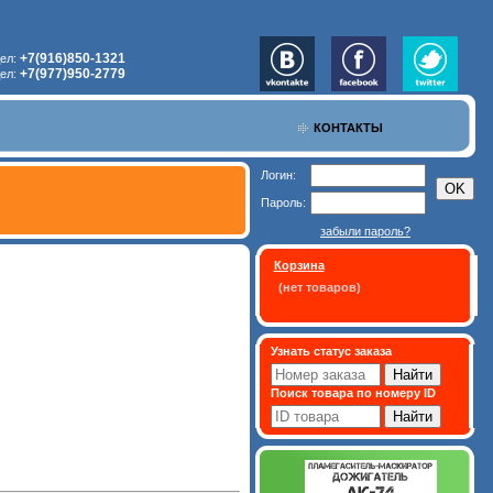
+7(916)850-1321
дел:
+7(977)950-2779
ел:
КОНТАКТЫ
Логин:
Пароль:
забыли пароль?
Корзина
(нет товаров)
Узнать статус заказа
Поиск товара по номеру ID