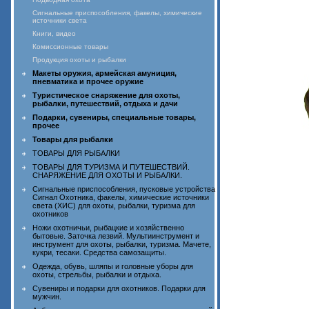
Сигнальные приспособления, факелы, химические
источники света
Книги, видео
Комиссионные товары
Продукция охоты и рыбалки
Макеты оружия, армейская амуниция,
пневматика и прочее оружие
Туристическое снаряжение для охоты,
рыбалки, путешествий, отдыха и дачи
Подарки, сувениры, специальные товары,
прочее
Товары для рыбалки
ТОВАРЫ ДЛЯ РЫБАЛКИ
ТОВАРЫ ДЛЯ ТУРИЗМА И ПУТЕШЕСТВИЙ.
СНАРЯЖЕНИЕ ДЛЯ ОХОТЫ И РЫБАЛКИ.
Сигнальные приспособления, пусковые устройства
Сигнал Охотника, факелы, химические источники
света (ХИС) для охоты, рыбалки, туризма для
охотников
Ножи охотничьи, рыбацкие и хозяйственно
бытовые. Заточка лезвий. Мультиинструмент и
инструмент для охоты, рыбалки, туризма. Мачете,
кукри, тесаки. Средства самозащиты.
Одежда, обувь, шляпы и головные уборы для
охоты, стрельбы, рыбалки и отдыха.
Сувениры и подарки для охотников. Подарки для
мужчин.