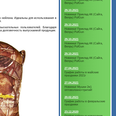
Вепрь) PufGun
29.10.2021
Новинка! Приклад АК (Сайга,
Вепрь) PufGun
о нейлона. Идеальны для использования в
.
29.10.2021
зыскательных пользователей. Благодаря
Новинка! Приклад АК (Сайга,
на долговечность выпускаемой продукции.
Вепрь) PufGun
29.10.2021
Новинка! Приклад АК (Сайга,
Вепрь) PufGun
29.10.2021
Новинка! Приклад АК (Сайга,
Вепрь) PufGun
27.04.2021
График работы в майские
праздники 2021г
27.04.2021
Новинка! Мушки 2в1
оптоволокно+тритий!
20.02.2021
График работы в февральские
праздники
23.12.2020
График работы в новогодние