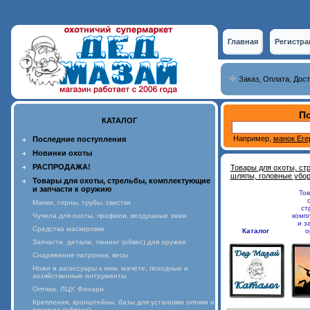
Главная
Регистра
Заказ, Оплата, Дос
По
КАТАЛОГ
Например,
манок Еге
Последние поступления
Новинки охоты
РАСПРОДАЖА!
Товары для охоты, ст
шляпы, головные убо
Товары для охоты, стрельбы, комплектующие
и запчасти к оружию
То
Манки, горны, трубы, свистки
ст
Чучела для охоты, профили, воздушные змеи
комп
и з
Средства маскировки
Каталог
о
Запчасти, детали, тюнинг (обвес) для оружия
Снаряжение патронов, весы
Ножи и аксессуары к ним, мачете, походные и
хозяйственные интрументы
Оптика, ЛЦУ, Фонари
Крепления, кронштейны, базы для установки оптики и
тюнинга (обвеса)