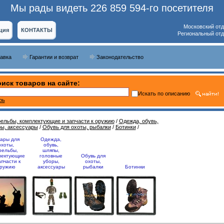
Мы рады видеть 226 859 594-го посетителя
Московский от
ция
КОНТАКТЫ
Региональный отд
тавка
Гарантии и возврат
Законодательство
иск товаров на сайте:
Искать по описанию
рь
рельбы, комплектующие и запчасти к оружию
/
Одежда, обувь,
ры, аксессуары
/
Обувь для охоты, рыбалки
/
Ботинки
/
вары для
Одежда,
охоты,
обувь,
рельбы,
шляпы,
лектующие
головные
Обувь для
апчасти к
уборы,
охоты,
ружию
аксессуары
рыбалки
Ботинки