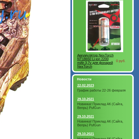
Аккумулятор NexTorch
NT18650 Li-ion 2200
0 руб.
mAh 3,7v для фонарей
NexTorch
Новости
22.02.2023
График работы 22-26 февраля
29.10.2021
Новинка! Приклад АК (Сайга,
Вепрь) PufGun
29.10.2021
Новинка! Приклад АК (Сайга,
Вепрь) PufGun
29.10.2021
Новинка! Приклад АК (Сайга,