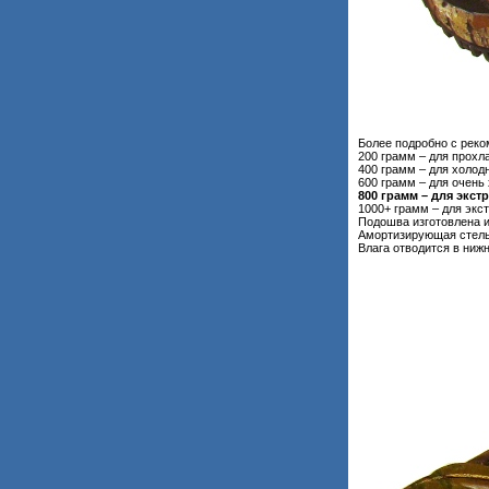
Более подробно с рек
200 грамм – для прохл
400 грамм – для холод
600 грамм – для очень
800 грамм – для экс
1000+ грамм – для экс
Подошва изготовлена и
Амортизирующая стельк
Влага отводится в ниж