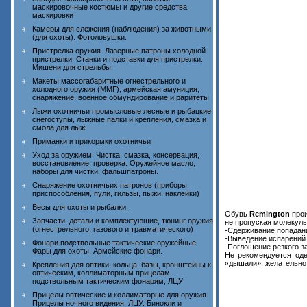
маскировочные костюмы и другие средства
маскировки
Камеры для слежения (наблюдения) за животными
(для охоты). Фотоловушки.
Пристрелка оружия. Лазерные патроны холодной
пристрелки. Станки и подставки для пристрелки.
Мишени для стрельбы.
Макеты массогабаритные огнестрельного и
холодного оружия (ММГ), армейская амуниция,
снаряжение, военное обмундирование и раритеты
Лыжи охотничьи промысловые лесные и рыбацкие,
снегоступы, лыжные палки и крепления, смазка и
смола для лыж
Приманки и прикормки охотничьи
Уход за оружием. Чистка, смазка, консервация,
восстановление, проверка. Оружейное масло,
наборы для чистки, фальшпатроны.
Снаряжение охотничьих патронов (приборы,
приспособления, пули, гильзы, пыжи, наклейки)
Весы для охоты и рыбалки.
Обувь
Remington
про
Запчасти, детали и комплектующие, тюнинг оружия
не пропуская молекул
(огнестрельного, газового и травматического)
-Сдерживание попадания
-Выведение испарений 
Фонари подствольные тактические оружейные.
-Поглощение резкого за
Фары для охоты. Армейские фонари.
Не рекомендуется оде
«дышали», желательно 
Крепления для оптики, кольца, базы, кронштейны к
оптическим, коллиматорным прицелам,
подствольным тактическим фонарям, ЛЦУ
Прицелы оптические и коллиматорые для оружия.
Прицелы ночного видения. ЛЦУ. Бинокли и