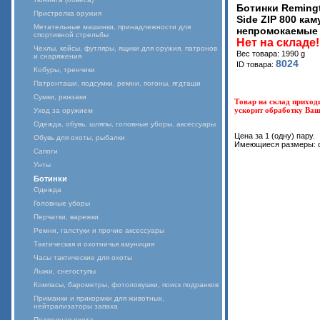
Ботинки Remingt
Пристрелка оружия
Side ZIP 800 ка
Метательные машинки, принадлежности для
непромокаемые 
спортивной стрельбы
Нет на складе!
Чехлы, кейсы, футляры, ящики для оружия, патронов
Вес товара: 1990 g
и снаряжения
8024
ID товара:
Кобуры, тренчики
Патронташи, подсумки, ремни, погоны, ягдташи
Сумки, рюкзаки
Товар на склад приход
ускорит обработку Ваше
Уход за оружием
Одежда, обувь, шляпы, головные уборы, аксессуары
Цена за 1 (одну) пару.
Обувь для охоты, рыбалки
Имеющиеся размеры: c
Сапоги
Унты
Ботинки
Одежда
Головные уборы
Перчатки, варежки
Ремни, галстуки и прочие аксессуары
Тактическая и охотничья амуниция
Часы тактические для охоты
Лыжи, снегоступы
Компасы, барометры, фотоловушки, поиск подранков
Приманки и прикормки для животных,
нейтрализаторы запаха
Подводная охота