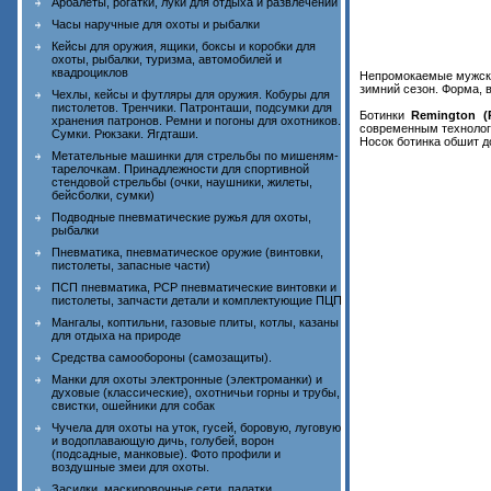
Арбалеты, рогатки, луки для отдыха и развлечений
Часы наручные для охоты и рыбалки
Кейсы для оружия, ящики, боксы и коробки для
охоты, рыбалки, туризма, автомобилей и
квадроциклов
Непромокаемые мужски
зимний сезон. Форма, 
Чехлы, кейсы и футляры для оружия. Кобуры для
пистолетов. Тренчики. Патронташи, подсумки для
Ботинки
Remington (
хранения патронов. Ремни и погоны для охотников.
современным технолог
Сумки. Рюкзаки. Ягдташи.
Носок ботинка обшит 
Метательные машинки для стрельбы по мишеням-
тарелочкам. Принадлежности для спортивной
стендовой стрельбы (очки, наушники, жилеты,
бейсболки, сумки)
Подводные пневматические ружья для охоты,
рыбалки
Пневматика, пневматическое оружие (винтовки,
пистолеты, запасные части)
ПСП пневматика, PCP пневматические винтовки и
пистолеты, запчасти детали и комплектующие ПЦП
Мангалы, коптильни, газовые плиты, котлы, казаны
для отдыха на природе
Средства самообороны (самозащиты).
Манки для охоты электронные (электроманки) и
духовые (классические), охотничьи горны и трубы,
свистки, ошейники для собак
Чучела для охоты на уток, гусей, боровую, луговую
и водоплавающую дичь, голубей, ворон
(подсадные, манковые). Фото профили и
воздушные змеи для охоты.
Засидки, маскировочные сети, палатки,