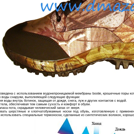
изведена с использованием водонепроницаемой мембраны bootie, крошечные поры кот
ы воды снаружи, выполняющей следующие функции:
 воды внутрь ботинок, защищая от дождя, снега, луж и других контактов с водой.
тела, обеспечивая тем самым сухость и комфорт в обуви.
паха пота, скрадывая человеческий запах от зверя.
вать шерстяные и хлопчатобумажные носки под обувь, изготовленную с примене
использовать специальные термоноски, сделанные из синтетических волокон, хорошо 