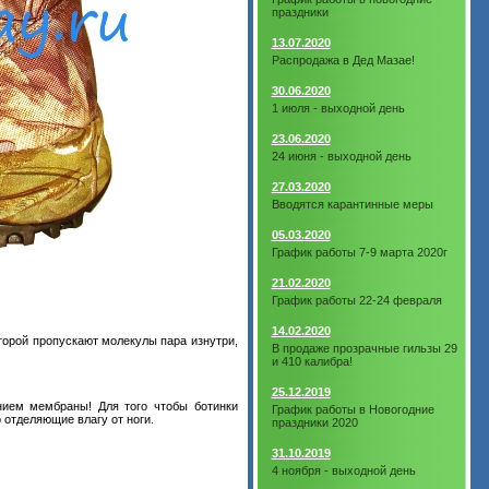
праздники
13.07.2020
Распродажа в Дед Мазае!
30.06.2020
1 июля - выходной день
23.06.2020
24 июня - выходной день
27.03.2020
Вводятся карантинные меры
05.03.2020
График работы 7-9 марта 2020г
21.02.2020
График работы 22-24 февраля
14.02.2020
орой пропускают молекулы пара изнутри,
В продаже прозрачные гильзы 29
и 410 калибра!
25.12.2019
нием мембраны! Для того чтобы ботинки
График работы в Новогодние
отделяющие влагу от ноги.
праздники 2020
31.10.2019
4 ноября - выходной день