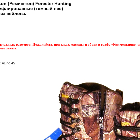
on (Ремингтон) Forester Hunting
муфлированные (темный лес)
из нейлона.
ит разных размеров. Пожалуйста, при заказе одежды и обуви в графе «Комментарии» 
го заказа.
 41 по 45