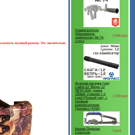
Пламегаситель
(Маскиратор,
2,995 руб.
дожигатель) АК-74,
Спрут
указывать нужный размер. Это значительно
Дульная насадка (чок)
Сайга-12, Вепрь-12
(ВПО-205), длина
190мм, сужение 1,0
2,250 руб.
Leed (Полный чок), с
газовым
компенсатором,
Прогресс (4766)
Капкан Ондатра
0 руб.
Серпухов