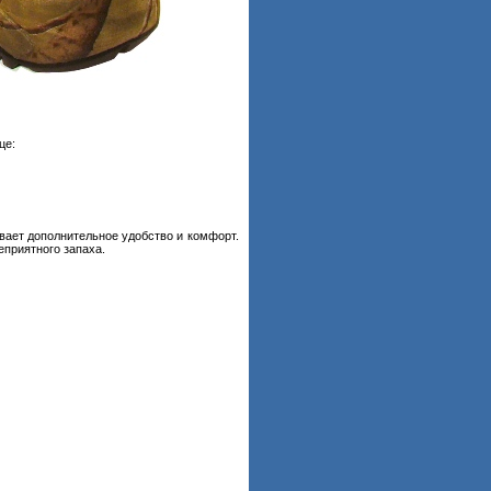
це:
вает дополнительное удобство и комфорт.
еприятного запаха.