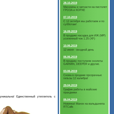
28.10.2019
Магазины и запчасти на пистолет
ГРОЗА и ХОРХЕ
07.10.2019
С 12 октября мы работаем и по
субботам!
16.09.2019
В продаже насадка для ИЖ (МР)
усиленный чок 1.25 (XF)
10.06.2019
12 июня - входной день
06.06.2019
В продажу поступили эхолоты
GARMIN, DEEPER и другие.
03.06.2019
Снова в продаже прозрачные
гильзы 12 калибра!
29.04.2019
График работы в майские
прахдники
уникальна! Единственный утеплитель с
06.04.2019
Новинка! Манок на вальдшнепа
RTCalls