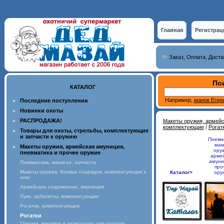
Главная
Регистрац
Заказ, Оплата, Доста
Пои
КАТАЛОГ
Например,
манок Егер
Последние поступления
Новинки охоты
РАСПРОДАЖА!
Макеты оружия, армейс
комплектующие
/
Рогат
Товары для охоты, стрельбы, комплектующие
и запчасти к оружию
Пневм
мак
Макеты оружия, армейская амуниция,
ору
пневматика и прочее оружие
арме
амуни
Пневматика, мишени, запчасти
про
Макеты оружия, боевых снарядов, комплектующие к
Каталог>
ору
ним
Армейское снаряжение, амуниция
Луки, арбалеты, комплектующие
Рогатки, комплектующие
Рогатки
Шарики, мишени и аксессуары для рогаток