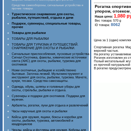
Средства самообороны, сигнальные устройства и
Рогатка спортивн
прочие товары
упором, отсеком
Туристическое снаряжение для охоты,
1,080 р
Наша цена:
рыбалки, путешествий, отдыха и дачи
Вес товара: 570 g
Подарки, сувениры, специальные товары,
8062
ID товара:
прочее
Товары для рыбалки
ТОВАРЫ ДЛЯ РЫБАЛКИ
Цена за 1 (один) комплек
ТОВАРЫ ДЛЯ ТУРИЗМА И ПУТЕШЕСТВИЙ.
Спортивная рогатка Mag
СНАРЯЖЕНИЕ ДЛЯ ОХОТЫ И РЫБАЛКИ.
верхней частью.
Сигнальные приспособления, пусковые устройства
На рогатку устанавливае
Сигнал Охотника, факелы, химические источники
Рогачек изготовлен из с
света (ХИС) для охоты, рыбалки, туризма для
Полый метательный жгут 
охотников
из прочной натуральной 
В рогатке предусмотрена
Ножи охотничьи, рыбацкие и хозяйственно
бытовые. Заточка лезвий. Мультиинструмент и
инструмент для охоты, рыбалки, туризма. Мачете,
кукри, тесаки. Средства самозащиты.
Одежда, обувь, шляпы и головные уборы для
охоты, стрельбы, рыбалки и отдыха.
Сувениры и подарки для охотников. Подарки для
мужчин.
Арбалеты, рогатки, луки для отдыха и развлечений
Часы наручные для охоты и рыбалки
Кейсы для оружия, ящики, боксы и коробки для
охоты, рыбалки, туризма, автомобилей и
квадроциклов
Чехлы, кейсы и футляры для оружия. Кобуры для