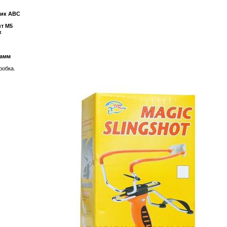
тик АВС
т М5
к
рамм
робка.