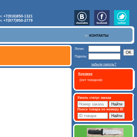
+7(916)850-1321
л:
+7(977)950-2779
л:
КОНТАКТЫ
Логин:
Пароль:
забыли пароль?
Корзина
(нет товаров)
Узнать статус заказа
Поиск товара по номеру ID