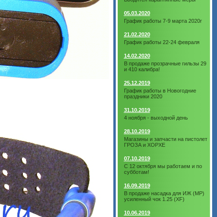
05.03.2020
График работы 7-9 марта 2020г
21.02.2020
График работы 22-24 февраля
14.02.2020
В продаже прозрачные гильзы 29
и 410 калибра!
25.12.2019
График работы в Новогодние
праздники 2020
31.10.2019
4 ноября - выходной день
28.10.2019
Магазины и запчасти на пистолет
ГРОЗА и ХОРХЕ
07.10.2019
С 12 октября мы работаем и по
субботам!
16.09.2019
В продаже насадка для ИЖ (МР)
усиленный чок 1.25 (XF)
10.06.2019