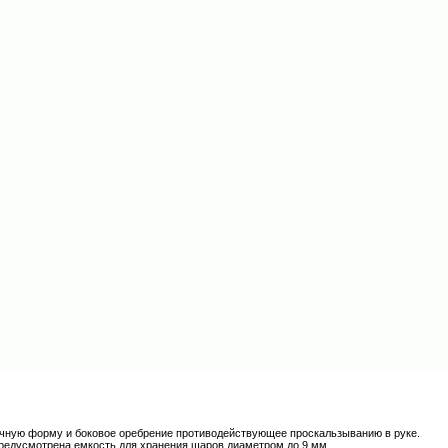
чную форму и боковое оребрение противодействующее проскальзыванию в руке.
предусмотрена емкость для хранения шаров диаметром до 9 мм