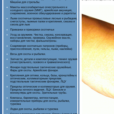
Мишени для стрельбы.
Макеты массогабаритные огнестрельного и
холодного оружия (ММГ), армейская амуниция,
снаряжение, военное обмундирование и раритеты
Лыжи охотничьи промысловые лесные и рыбацкие,
снегоступы, лыжные палки и крепления, смазка и
смола для лыж
Приманки и прикормки охотничьи
Уход за оружием. Чистка, смазка, консервация,
восстановление, проверка. Оружейное масло,
наборы для чистки, фальшпатроны.
Снаряжение охотничьих патронов (приборы,
приспособления, пули, гильзы, пыжи, наклейки)
Весы для охоты и рыбалки.
Запчасти, детали и комплектующие, тюнинг оружия
(огнестрельного, газового и травматического)
Фонари подствольные тактические оружейные.
Фары для охоты. Армейские фонари.
Крепления для оптики, кольца, базы, кронштейны к
оптическим, коллиматорным прицелам,
подствольным тактическим фонарям, ЛЦУ
Прицелы оптические и коллиматорые для оружия.
Прицелы ночного видения. ЛЦУ. Бинокли и
монокуляры для охоты. Зрительные трубы.
Компасы, барометры, метеостанции,
измерительные приборы для охоты, рыбалки,
туризма
Лодки для охоты, рыбалки и туризма