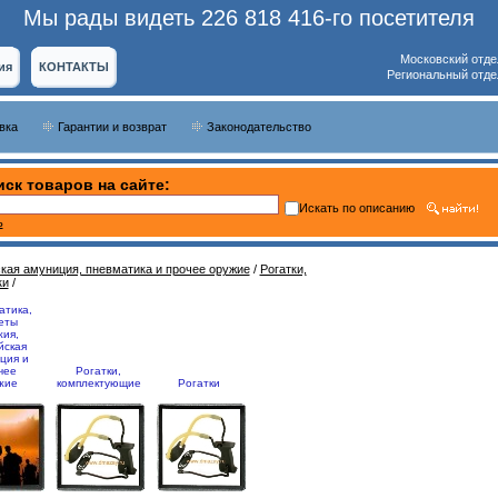
Мы рады видеть 226 818 416-го посетителя
Московский отде
ия
КОНТАКТЫ
Региональный отде
вка
Гарантии и возврат
Законодательство
ск товаров на сайте:
Искать по описанию
ь
кая амуниция, пневматика и прочее оружие
/
Рогатки,
ки
/
атика,
еты
жия,
йская
ция и
чее
Рогатки,
жие
комплектующие
Рогатки