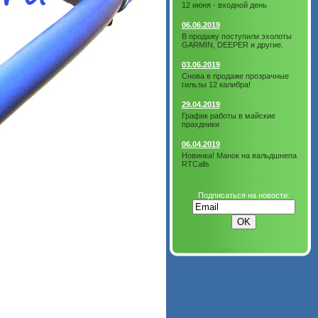
12 июня - входной день
06.06.2019
В продажу поступили эхолоты
GARMIN, DEEPER и другие.
03.06.2019
Снова в продаже прозрачные
гильзы 12 калибра!
29.04.2019
График работы в майские
прахдники
06.04.2019
Новинка! Манок на вальдшнепа
RTCalls
Подписаться на новости: