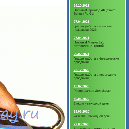
29.10.2021
Новинка! Приклад АК (Сайга,
Вепрь) PufGun
27.04.2021
График работы в майские
праздники 2021г
27.04.2021
Новинка! Мушки 2в1
оптоволокно+тритий!
20.02.2021
График работы в февральские
праздники
23.12.2020
График работы в новогодние
праздники
13.07.2020
Распродажа в Дед Мазае!
30.06.2020
1 июля - выходной день
23.06.2020
24 июня - выходной день
27.03.2020
Вводятся карантинные меры