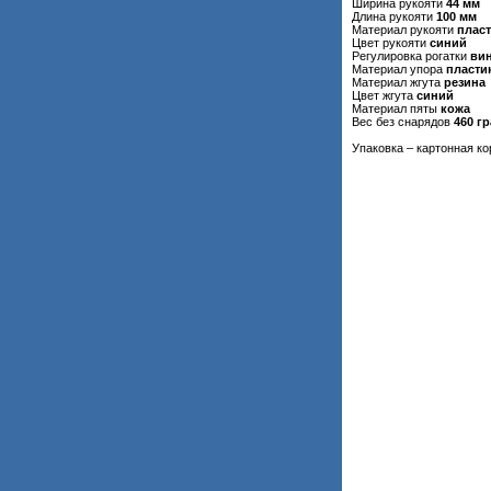
Ширина рукояти
44 мм
Длина рукояти
100 мм
Материал рукояти
плас
Цвет рукояти
синий
Регулировка рогатки
вин
Материал упора
пласти
Материал жгута
резина
Цвет жгута
синий
Материал пяты
кожа
Вес без снарядов
460 г
Упаковка – картонная ко