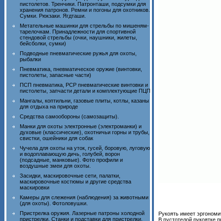
пистолетов. Тренчики. Патронташи, подсумки для
хранения патронов. Ремни и погоны для охотников.
Сумки. Рюкзаки. Ягдташи.
Метательные машинки для стрельбы по мишеням-
тарелочкам. Принадлежности для спортивной
стендовой стрельбы (очки, наушники, жилеты,
бейсболки, сумки)
Подводные пневматические ружья для охоты,
рыбалки
Пневматика, пневматическое оружие (винтовки,
пистолеты, запасные части)
ПСП пневматика, PCP пневматические винтовки и
пистолеты, запчасти детали и комплектующие ПЦП
Мангалы, коптильни, газовые плиты, котлы, казаны
для отдыха на природе
Средства самообороны (самозащиты).
Манки для охоты электронные (электроманки) и
духовые (классические), охотничьи горны и трубы,
свистки, ошейники для собак
Чучела для охоты на уток, гусей, боровую, луговую
и водоплавающую дичь, голубей, ворон
(подсадные, манковые). Фото профили и
воздушные змеи для охоты.
Засидки, маскировочные сети, палатки,
маскировочные костюмы и другие средства
маскировки
Камеры для слежения (наблюдения) за животными
(для охоты). Фотоловушки.
Пристрелка оружия. Лазерные патроны холодной
Рукоять имеет эргономи
пристрелки. Станки и подставки для пристрелки.
В пустотелой рукоятке 