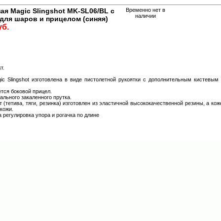
ая Magic Slingshot MK-SL06/BL с
Временно нет в
наличии
 для шаров и прицелом (синяя)
уб.
т.
ic Slingshot изготовлена в виде пистолетной рукоятки с дополнительным кистевы
тся боковой прицел.
тального закаленного прутка.
(тетива, тяги, резинка) изготовлен из эластичной высококачественной резины, а коже
кожи.
 регулировка упора и рогачка по длине