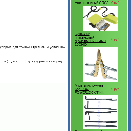
Нож подводный ORCA.
0 руб.
Бумажник
пластиковый
0 руб.
герметичный PLANO
1083-00.
м упором для точной стрельбы и усиленной
ток (седло, пята) для удержания снаряда -
Мультиинструмент
Sog T60G
0 руб.
POWERLOCK TINI.