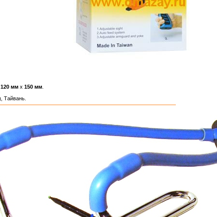
х
120 мм
х
150 мм
.
g
, Тайвань.