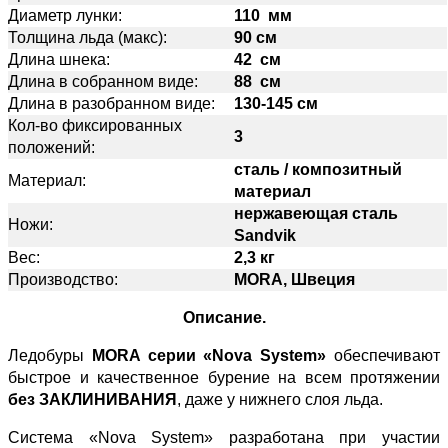
Диаметр лунки:
110 мм
Толщина льда (макс):
90 см
Длина шнека:
42 см
Длина в собранном виде:
88 см
Длина в разобранном виде:
130-145 см
Кол-во фиксированных
3
положений:
сталь / композитный
Материал:
материал
нержавеющая сталь
Ножи:
Sandvik
Вес:
2,3 кг
Производство:
MORA, Швеция
Описание.
Ледобуры
MORA серии «Nova System»
обеспечивают
быстрое и качественное бурение на всем протяжении
без ЗАКЛИНИВАНИЯ
, даже у нижнего слоя льда.
Система «Nova System» разработана при участии