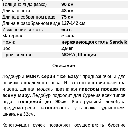
Толщина льда (макс):
90 см
Длина шнека:
48 см
Длина в собранном виде:
75 см
Длина в разобранном виде:
127-142 см
Изменение высоты:
есть
Материал:
сталь
Ножи:
нержавеющая сталь Sandvik
Вес:
2,9 кг
Производство:
MORA, Швеция
Описание.
Ледобуры
MORA серии "Ice Easy"
предназначены для
новичков подледного лова. Из-за соответствия качества
и цена, данная модель признаная
лидером продаж по
всему миру
. Ледобур подходит для бурения всех типов
льда,
толщиной до 90см
. Конструкцией ледобура
предусмотрена возможность установки удлинителя
шнека на 32см.
Конструкция ручек позволяет осуществлять бурение