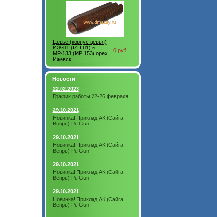
Цевье (корпус цевья)
ИЖ-81 (IZH 81) и
0 руб.
МР-133 (MP 153) орех
Ижевск
Новости
22.02.2023
График работы 22-26 февраля
29.10.2021
Новинка! Приклад АК (Сайга,
Вепрь) PufGun
29.10.2021
Новинка! Приклад АК (Сайга,
Вепрь) PufGun
29.10.2021
Новинка! Приклад АК (Сайга,
Вепрь) PufGun
29.10.2021
Новинка! Приклад АК (Сайга,
Вепрь) PufGun