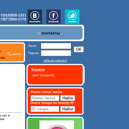
+7(916)850-1321
+7(977)950-2779
КОНТАКТЫ
Логин:
ь
Пароль:
нию
забыли пароль?
Корзина
(нет товаров)
Узнать статус заказа
Поиск товара по номеру ID
 нет в
чии