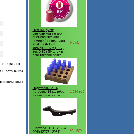
Пульки (пули)
светошумовые для
пневматического
оружия (пневматики)
0 руб.
КВИНТОР БЛИК
калибр 4.5 мм (.177)
вес 0,25 г 50 штук в
пластиковой банке
т стабильность
 и острые как
аря соединению
Подставка на 16
патронов 16 калибра
1,280 руб.
из массива ореха
Шептало ТОЗ-120 (24-
540 руб.
004)(12775,12981)