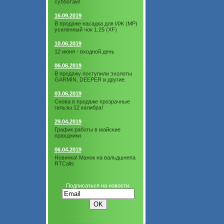
субботам!
16.09.2019
В продаже насадка для ИЖ (МР)
усиленный чок 1.25 (XF)
10.06.2019
12 июня - входной день
06.06.2019
В продажу поступили эхолоты
GARMIN, DEEPER и другие.
03.06.2019
Снова в продаже прозрачные
гильзы 12 калибра!
29.04.2019
График работы в майские
прахдники
06.04.2019
Новинка! Манок на вальдшнепа
RTCalls
Подписаться на новости: