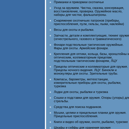
Приманки и прикормки охотничьи
Уход за оружием. Чистка, смазка, консервация,
восстановление, проверка. Оружейное масло,
наборы для чистки, фальшпатроны.
Снаряжение охотничьих патронов (приборы,
приспособления, пули, гильзы, пыжи, наклейки)
Весы для охоты и рыбалки.
Запчасти, детали и комплектующие, тюнинг оружи
(огнестрельного, газового и травматического)
Фонари подствольные тактические оружейные.
Фары для охоты. Армейские фонари.
Крепления для оптики, кольца, базы, кронштейны к
оптическим, коллиматорным прицелам,
подствольным тактическим фонарям, ЛЦУ
Прицелы оптические и коллиматорые для оружия.
Прицелы ночного видения. ЛЦУ. Бинокли и
монокуляры для охоты. Зрительные трубы.
Компасы, барометры, метеостанции,
измерительные приборы для охоты, рыбалки,
туризма
Лодки для охоты, рыбалки и туризма
Сошки и подставки для оружия. Опоры (упоры) дл
стрельбы.
Средства для поиска подранков.
Мушки, целики и прицельные планки для оружия.
Прицельные приспособления.
Книги и видео об оружии, охоте, рыбалке, туризме
Шкафы и сейфы для хранения оружия