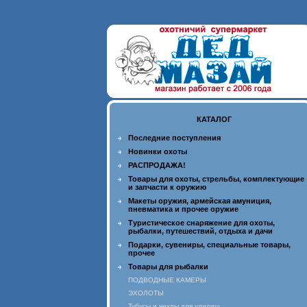
КАТАЛОГ
Последние поступления
Новинки охоты
РАСПРОДАЖА!
Товары для охоты, стрельбы, комплектующие
и запчасти к оружию
Макеты оружия, армейская амуниция,
пневматика и прочее оружие
Туристическое снаряжение для охоты,
рыбалки, путешествий, отдыха и дачи
Подарки, сувениры, специальные товары,
прочее
Товары для рыбалки
ПОДВОДНЫЕ КАМЕРЫ
ЭХОЛОТЫ
Тубусы и чехлы для удилищ