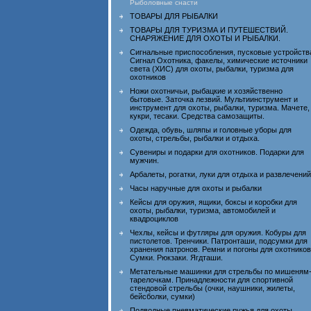
Рыболовные снасти
ТОВАРЫ ДЛЯ РЫБАЛКИ
ТОВАРЫ ДЛЯ ТУРИЗМА И ПУТЕШЕСТВИЙ.
СНАРЯЖЕНИЕ ДЛЯ ОХОТЫ И РЫБАЛКИ.
Сигнальные приспособления, пусковые устройств
Сигнал Охотника, факелы, химические источники
света (ХИС) для охоты, рыбалки, туризма для
охотников
Ножи охотничьи, рыбацкие и хозяйственно
бытовые. Заточка лезвий. Мультиинструмент и
инструмент для охоты, рыбалки, туризма. Мачете,
кукри, тесаки. Средства самозащиты.
Одежда, обувь, шляпы и головные уборы для
охоты, стрельбы, рыбалки и отдыха.
Сувениры и подарки для охотников. Подарки для
мужчин.
Арбалеты, рогатки, луки для отдыха и развлечений
Часы наручные для охоты и рыбалки
Кейсы для оружия, ящики, боксы и коробки для
охоты, рыбалки, туризма, автомобилей и
квадроциклов
Чехлы, кейсы и футляры для оружия. Кобуры для
пистолетов. Тренчики. Патронташи, подсумки для
хранения патронов. Ремни и погоны для охотников
Сумки. Рюкзаки. Ягдташи.
Метательные машинки для стрельбы по мишеням
тарелочкам. Принадлежности для спортивной
стендовой стрельбы (очки, наушники, жилеты,
бейсболки, сумки)
Подводные пневматические ружья для охоты,