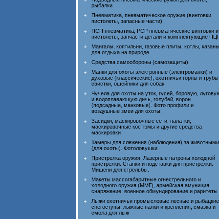
рыбалки
Пневматика, пневматическое оружие (винтовки,
пистолеты, запасные части)
ПСП пневматика, PCP пневматические винтовки и
пистолеты, запчасти детали и комплектующие ПЦ
Мангалы, коптильни, газовые плиты, котлы, казан
для отдыха на природе
Средства самообороны (самозащиты).
Манки для охоты электронные (электроманки) и
духовые (классические), охотничьи горны и трубы
свистки, ошейники для собак
Чучела для охоты на уток, гусей, боровую, лугову
и водоплавающую дичь, голубей, ворон
(подсадные, манковые). Фото профили и
воздушные змеи для охоты.
Засидки, маскировочные сети, палатки,
маскировочные костюмы и другие средства
маскировки
Камеры для слежения (наблюдения) за животными
(для охоты). Фотоловушки.
Пристрелка оружия. Лазерные патроны холодной
пристрелки. Станки и подставки для пристрелки.
Мишени для стрельбы.
Макеты массогабаритные огнестрельного и
холодного оружия (ММГ), армейская амуниция,
снаряжение, военное обмундирование и раритеты
Лыжи охотничьи промысловые лесные и рыбацкие
снегоступы, лыжные палки и крепления, смазка и
смола для лыж