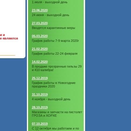
1 июля - выходной день
23.06.2020
24 июня - выходной день
27.03.2020
Вводятся карантинные меры
и и
05.03.2020
не являются
График работы 7-9 марта 2020г
21.02.2020
График работы 22-24 февраля
14.02.2020
В продаже прозрачные гильзы 29
и 410 калибра!
25.12.2019
График работы в Новогодние
праздники 2020
31.10.2019
4 ноября - выходной день
28.10.2019
Магазины и запчасти на пистолет
ГРОЗА и ХОРХЕ
07.10.2019
С 12 октября мы работаем и по