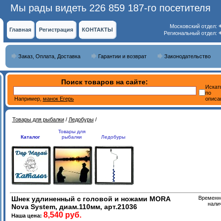
Мы рады видеть 226 859 187-го посетителя
Московский отдел:
Главная
Регистрация
КОНТАКТЫ
Региональный отдел:
Заказ, Оплата, Доставка
Гарантии и возврат
Законодательство
Поиск товаров на сайте:
Искат
по
Например,
манок Егерь
описа
Товары для рыбалки
/
Ледобуры
/
Товары для
Каталог
рыбалки
Ледобуры
Шнек удлиненный с головой и ножами MORA
Временно
нали
Nova System, диам.110мм, арт.21036
8,540 руб.
Наша цена: