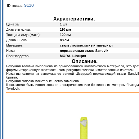
9110
ID товара:
Характеристики:
Цена за:
1 шт
Диаметр лунки:
110 мм
Толщина льда (макс):
120 см
Длина шнека:
88 см
Материал:
сталь / композитный материал
Ножи:
нержавеющая сталь Sandvik
Производство:
MORA, Швеция
Описание.
Режущая головка выполнена из армированного композитного материала, что дае
формы и торсионную жесткость, чем режущие головки, изготовленные из стали.
Ножи выполнены из высококачественной Шведской нержавеющей стали Sandvik
бритва.
Режущая головка может быть легко заменена.
Шнек может быть использован с электрическим или бензиновым мотором благод
Twinlock.