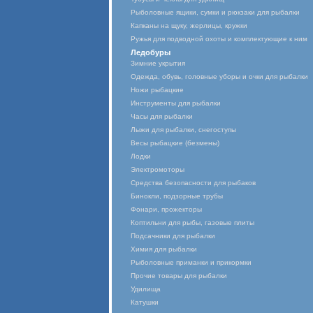
Рыболовные ящики, сумки и рюкзаки для рыбалки
Капканы на щуку, жерлицы, кружки
Ружья для подводной охоты и комплектующие к ним
Ледобуры
Зимние укрытия
Одежда, обувь, головные уборы и очки для рыбалки
Ножи рыбацкие
Инструменты для рыбалки
Часы для рыбалки
Лыжи для рыбалки, снегоступы
Весы рыбацкие (безмены)
Лодки
Электромоторы
Средства безопасности для рыбаков
Бинокли, подзорные трубы
Фонари, прожекторы
Коптильни для рыбы, газовые плиты
Подсачники для рыбалки
Химия для рыбалки
Рыболовные приманки и прикормки
Прочие товары для рыбалки
Удилища
Катушки