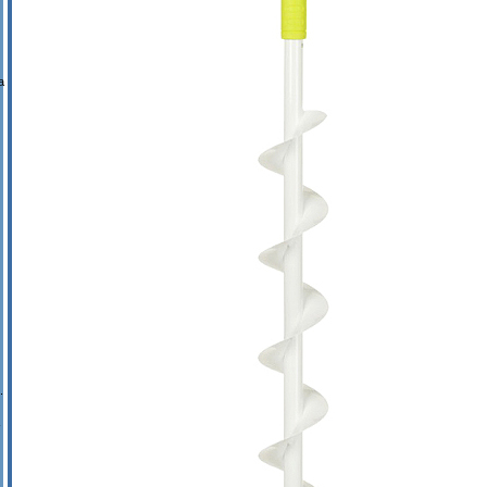
а
.
-