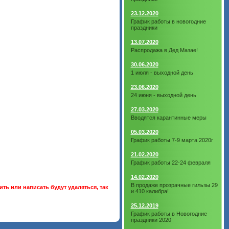
23.12.2020
График работы в новогодние
праздники
13.07.2020
Распродажа в Дед Мазае!
30.06.2020
1 июля - выходной день
23.06.2020
24 июня - выходной день
27.03.2020
Вводятся карантинные меры
05.03.2020
График работы 7-9 марта 2020г
21.02.2020
График работы 22-24 февраля
14.02.2020
В продаже прозрачные гильзы 29
ть или написать будут удаляться, так
и 410 калибра!
25.12.2019
График работы в Новогодние
праздники 2020