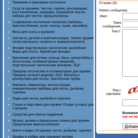
Приманки и прикормки охотничьи
Отзывы (0):
Уход за оружием. Чистка, смазка, консервация,
Новое сообщение:
восстановление, проверка. Оружейное масло,
наборы для чистки, фальшпатроны.
Имя:
Снаряжение охотничьих патронов (приборы,
Тема
приспособления, пули, гильзы, пыжи, наклейки)
сообщения:
Текст:
Весы для охоты и рыбалки.
Запчасти, детали и комплектующие, тюнинг оружия
(огнестрельного, газового и травматического)
Фонари подствольные тактические оружейные.
Фары для охоты. Армейские фонари.
Крепления для оптики, кольца, базы, кронштейны к
оптическим, коллиматорным прицелам,
подствольным тактическим фонарям, ЛЦУ
Прицелы оптические и коллиматорые для оружия.
Прицелы ночного видения. ЛЦУ. Бинокли и
монокуляры для охоты. Зрительные трубы.
Компасы, барометры, метеостанции,
измерительные приборы для охоты, рыбалки,
Код с
туризма
картинки:
Лодки для охоты, рыбалки и туризма
Сошки и подставки для оружия. Опоры (упоры) для
стрельбы.
Внимани
Средства для поиска подранков.
как не я
Мушки, целики и прицельные планки для оружия.
Прицельные приспособления.
Книги и видео об оружии, охоте, рыбалке, туризме
Шкафы и сейфы для хранения оружия