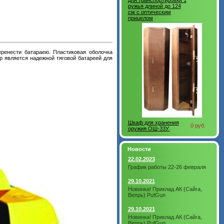
для транспортировки 1
ружья длиной до 124
см с оптическим
прицелом
ренести батараею. Пластиковая оболочка
р является надежной тяговой батареей для
Шкаф для хранения
0 руб.
оружия ОШ-33У.
Новости
22.02.2023
График работы 22-26 февраля
29.10.2021
Новинка! Приклад АК (Сайга,
Вепрь) PufGun
29.10.2021
Новинка! Приклад АК (Сайга,
Вепрь) PufGun