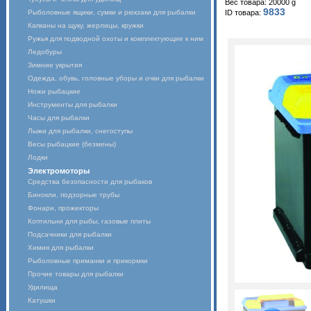
Вес товара: 20000 g
9833
Рыболовные ящики, сумки и рюкзаки для рыбалки
ID товара:
Капканы на щуку, жерлицы, кружки
Ружья для подводной охоты и комплектующие к ним
Ледобуры
Зимние укрытия
Одежда, обувь, головные уборы и очки для рыбалки
Ножи рыбацкие
Инструменты для рыбалки
Часы для рыбалки
Лыжи для рыбалки, снегоступы
Весы рыбацкие (безмены)
Лодки
Электромоторы
Средства безопасности для рыбаков
Бинокли, подзорные трубы
Фонари, прожекторы
Коптильни для рыбы, газовые плиты
Подсачники для рыбалки
Химия для рыбалки
Рыболовные приманки и прикормки
Прочие товары для рыбалки
Удилища
Катушки