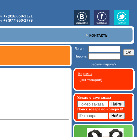
+7(916)850-1321
л:
+7(977)950-2779
л:
КОНТАКТЫ
Логин:
Пароль:
забыли пароль?
Корзина
(нет товаров)
Узнать статус заказа
Поиск товара по номеру ID