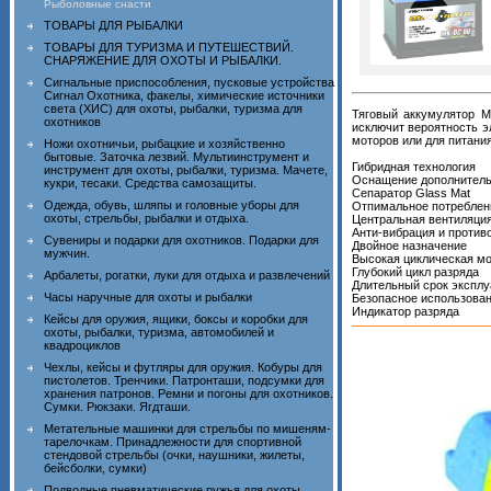
Рыболовные снасти
ТОВАРЫ ДЛЯ РЫБАЛКИ
ТОВАРЫ ДЛЯ ТУРИЗМА И ПУТЕШЕСТВИЙ.
СНАРЯЖЕНИЕ ДЛЯ ОХОТЫ И РЫБАЛКИ.
Сигнальные приспособления, пусковые устройства
Сигнал Охотника, факелы, химические источники
света (ХИС) для охоты, рыбалки, туризма для
Тяговый аккумулятор M
охотников
исключит вероятность э
моторов или для питани
Ножи охотничьи, рыбацкие и хозяйственно
бытовые. Заточка лезвий. Мультиинструмент и
Гибридная технология
инструмент для охоты, рыбалки, туризма. Мачете,
Оснащение дополнител
кукри, тесаки. Средства самозащиты.
Сепаратор Glass Mat
Одежда, обувь, шляпы и головные уборы для
Отпимальное потреблен
охоты, стрельбы, рыбалки и отдыха.
Центральная вентиляци
Анти-вибрация и против
Сувениры и подарки для охотников. Подарки для
Двойное назначение
мужчин.
Высокая циклическая м
Глубокий цикл разряда
Арбалеты, рогатки, луки для отдыха и развлечений
Длительный срок эксплу
Часы наручные для охоты и рыбалки
Безопасное использова
Индикатор разряда
Кейсы для оружия, ящики, боксы и коробки для
охоты, рыбалки, туризма, автомобилей и
квадроциклов
Чехлы, кейсы и футляры для оружия. Кобуры для
пистолетов. Тренчики. Патронташи, подсумки для
хранения патронов. Ремни и погоны для охотников.
Сумки. Рюкзаки. Ягдташи.
Метательные машинки для стрельбы по мишеням-
тарелочкам. Принадлежности для спортивной
стендовой стрельбы (очки, наушники, жилеты,
бейсболки, сумки)
Подводные пневматические ружья для охоты,