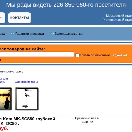
Мы рады видеть 226 850 060-го посетителя
Московский отде
ия
КОНТАКТЫ
Региональный отде
вка
Гарантии и возврат
Законодательство
ск товаров на сайте:
Искать по описанию
ь
лектромоторы
/
ы для
алки
Электромоторы
n Kota MK-SCS80 глубокой
Временно нет в
наличии
K -DC80 .
руб.