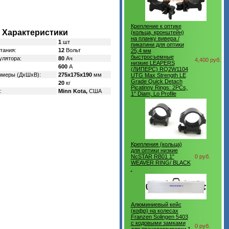
Крепление к оптике
Характеристики
(кольца, кронштейн)
на планку вивера /
1
шт
пикатини для оптики
тания:
12
Вольт
25,4 мм
быстросъемные
улятора:
80
Ач
4,400 руб.
низкие LEAPERS
600
А
(ЛИПЕРС) RQ2W1104
змеры (ДхШхВ):
275х175х190
мм
UTG Max Strength LE
Grade Quick Detach
20
кг
Picatinny Rings: 2PCs,
:
Minn Kota,
США
1" Diam, Lo Profile
Крепления (кольца)
для оптики низкие
NcSTAR RB01 1"
0 руб.
WEAVER RING/ BLACK
.
Алюминиевый кейс
(кофр) на колесах
Franzen Solingen 5403
с кодовыми замками
0 руб.