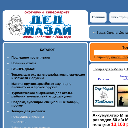
Главная
Регистрац
Заказ, Оплата, Доста
Пои
КАТАЛОГ
Например,
манок Егер
Последние поступления
Новинки охоты
РАСПРОДАЖА!
Товары для рыбалки
/
Э
Товары для охоты, стрельбы, комплектующие
Товар
и запчасти к оружию
Каталог
рыб
Макеты оружия, армейская амуниция,
пневматика и прочее оружие
Туристическое снаряжение для охоты,
рыбалки, путешествий, отдыха и дачи
Подарки, сувениры, специальные товары,
прочее
Товары для рыбалки
Аккумулятор Min
ПОДВОДНЫЕ КАМЕРЫ
разрядки 80 а/ч M
ЭХОЛОТЫ
13,100 
Наша цена:
Тубусы и чехлы для удилищ