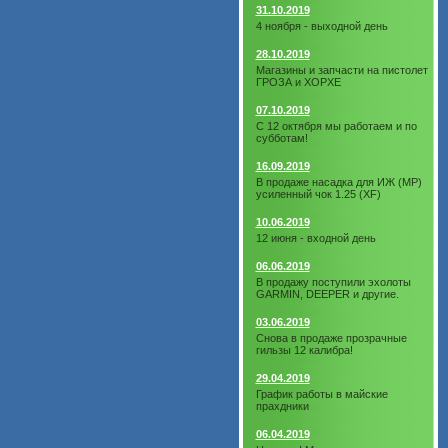
31.10.2019
4 ноября - выходной день
28.10.2019
Магазины и запчасти на пистолет
ГРОЗА и ХОРХЕ
07.10.2019
С 12 октября мы работаем и по
субботам!
16.09.2019
В продаже насадка для ИЖ (МР)
усиленный чок 1.25 (XF)
10.06.2019
12 июня - входной день
06.06.2019
В продажу поступили эхолоты
GARMIN, DEEPER и другие.
03.06.2019
Снова в продаже прозрачные
гильзы 12 калибра!
29.04.2019
График работы в майские
прахдники
06.04.2019