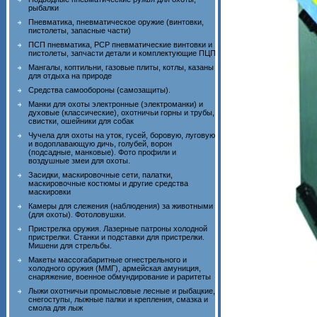
рыбалки
Пневматика, пневматическое оружие (винтовки,
пистолеты, запасные части)
ПСП пневматика, PCP пневматические винтовки и
пистолеты, запчасти детали и комплектующие ПЦП
Мангалы, коптильни, газовые плиты, котлы, казаны
для отдыха на природе
Средства самообороны (самозащиты).
Манки для охоты электронные (электроманки) и
духовые (классические), охотничьи горны и трубы,
свистки, ошейники для собак
Чучела для охоты на уток, гусей, боровую, луговую
и водоплавающую дичь, голубей, ворон
(подсадные, манковые). Фото профили и
воздушные змеи для охоты.
Засидки, маскировочные сети, палатки,
маскировочные костюмы и другие средства
маскировки
Камеры для слежения (наблюдения) за животными
(для охоты). Фотоловушки.
Пристрелка оружия. Лазерные патроны холодной
пристрелки. Станки и подставки для пристрелки.
Мишени для стрельбы.
Макеты массогабаритные огнестрельного и
холодного оружия (ММГ), армейская амуниция,
снаряжение, военное обмундирование и раритеты
Лыжи охотничьи промысловые лесные и рыбацкие,
снегоступы, лыжные палки и крепления, смазка и
смола для лыж