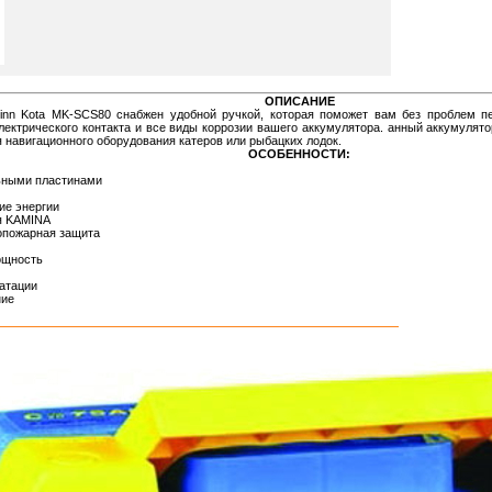
ОПИСАНИЕ
inn Kota MK-SCS80 снабжен удобной ручкой, которая поможет вам без проблем пе
лектрического контакта и все виды коррозии вашего аккумулятора. анный аккумулято
я навигационного оборудования катеров или рыбацких лодок.
ОСОБЕННОСТИ:
ьными пластинами
ие энергии
я KAMINA
опожарная защита
ощность
атации
ние