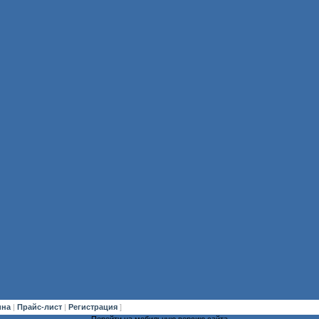
ина
|
Прайс-лист
|
Регистрация
]