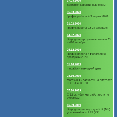
27.03.2020
Вводятся карантинные меры
05.03.2020
График работы 7-9 марта 2020г
21.02.2020
График работы 22-24 февраля
14.02.2020
В продаже прозрачные гильзы 29
и 410 калибра!
25.12.2019
График работы в Новогодние
праздники 2020
31.10.2019
4 ноября - выходной день
28.10.2019
Магазины и запчасти на пистолет
ГРОЗА и ХОРХЕ
07.10.2019
С 12 октября мы работаем и по
субботам!
16.09.2019
В продаже насадка для ИЖ (МР)
усиленный чок 1.25 (XF)