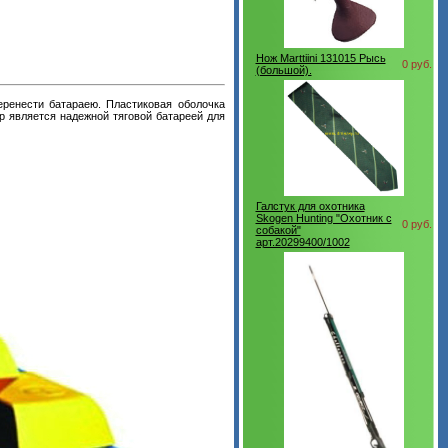
Нож Marttiini 131015 Рысь
0 руб.
(большой).
еренести батараею. Пластиковая оболочка
р является надежной тяговой батареей для
Галстук для охотника
Skogen Hunting "Охотник с
0 руб.
собакой"
арт.20299400/1002