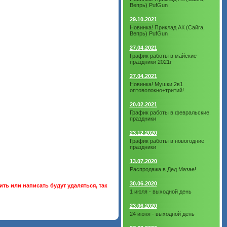
Вепрь) PufGun
29.10.2021
Новинка! Приклад АК (Сайга,
Вепрь) PufGun
27.04.2021
График работы в майские
праздники 2021г
27.04.2021
Новинка! Мушки 2в1
оптоволокно+тритий!
20.02.2021
График работы в февральские
праздники
23.12.2020
График работы в новогодние
праздники
13.07.2020
Распродажа в Дед Мазае!
30.06.2020
ть или написать будут удаляться, так
1 июля - выходной день
23.06.2020
24 июня - выходной день