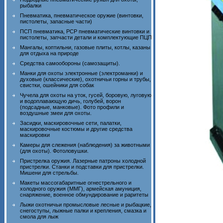
рыбалки
Пневматика, пневматическое оружие (винтовки,
пистолеты, запасные части)
ПСП пневматика, PCP пневматические винтовки и
пистолеты, запчасти детали и комплектующие ПЦП
Мангалы, коптильни, газовые плиты, котлы, казаны
для отдыха на природе
Средства самообороны (самозащиты).
Манки для охоты электронные (электроманки) и
духовые (классические), охотничьи горны и трубы,
свистки, ошейники для собак
Чучела для охоты на уток, гусей, боровую, луговую
и водоплавающую дичь, голубей, ворон
(подсадные, манковые). Фото профили и
воздушные змеи для охоты.
Засидки, маскировочные сети, палатки,
маскировочные костюмы и другие средства
маскировки
Камеры для слежения (наблюдения) за животными
(для охоты). Фотоловушки.
Пристрелка оружия. Лазерные патроны холодной
пристрелки. Станки и подставки для пристрелки.
Мишени для стрельбы.
Макеты массогабаритные огнестрельного и
холодного оружия (ММГ), армейская амуниция,
снаряжение, военное обмундирование и раритеты
Лыжи охотничьи промысловые лесные и рыбацкие,
снегоступы, лыжные палки и крепления, смазка и
смола для лыж