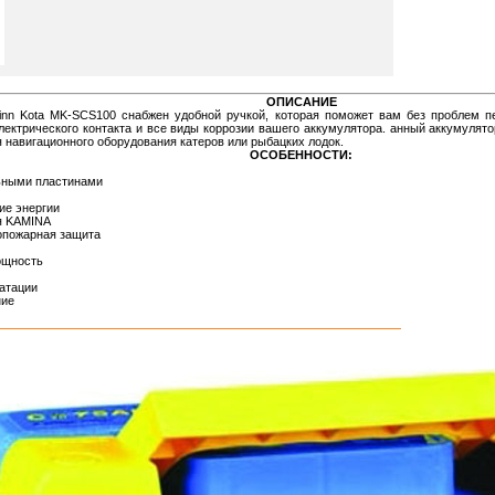
ОПИСАНИЕ
inn Kota MK-SCS100 снабжен удобной ручкой, которая поможет вам без проблем п
лектрического контакта и все виды коррозии вашего аккумулятора. анный аккумулято
я навигационного оборудования катеров или рыбацких лодок.
ОСОБЕННОСТИ:
ьными пластинами
ие энергии
я KAMINA
опожарная защита
ощность
атации
ние