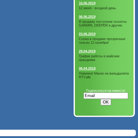
10.06.2019
12 июня - входной день
06.06.2019
В продажу поступили эхолоты
GARMIN, DEEPER и другие.
03.06.2019
Снова в продаже прозрачные
гильзы 12 калибра!
29.04.2019
График работы в майские
прахдники
06.04.2019
Новинка! Манок на вальдшнепа
RTCalls
Подписаться на новости: