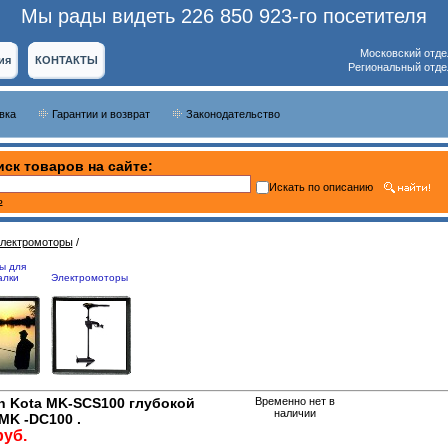
Мы рады видеть 226 850 923-го посетителя
Московский отде
ия
КОНТАКТЫ
Региональный отде
вка
Гарантии и возврат
Законодательство
ск товаров на сайте:
Искать по описанию
ь
лектромоторы
/
ы для
алки
Электромоторы
n Kota MK-SCS100 глубокой
Временно нет в
наличии
MK -DC100 .
руб.