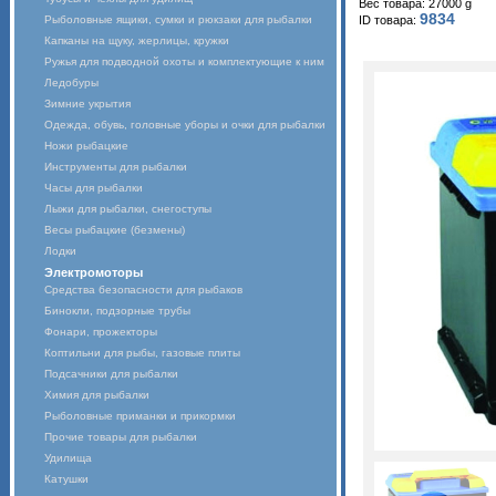
Вес товара: 27000 g
9834
Рыболовные ящики, сумки и рюкзаки для рыбалки
ID товара:
Капканы на щуку, жерлицы, кружки
Ружья для подводной охоты и комплектующие к ним
Ледобуры
Зимние укрытия
Одежда, обувь, головные уборы и очки для рыбалки
Ножи рыбацкие
Инструменты для рыбалки
Часы для рыбалки
Лыжи для рыбалки, снегоступы
Весы рыбацкие (безмены)
Лодки
Электромоторы
Средства безопасности для рыбаков
Бинокли, подзорные трубы
Фонари, прожекторы
Коптильни для рыбы, газовые плиты
Подсачники для рыбалки
Химия для рыбалки
Рыболовные приманки и прикормки
Прочие товары для рыбалки
Удилища
Катушки