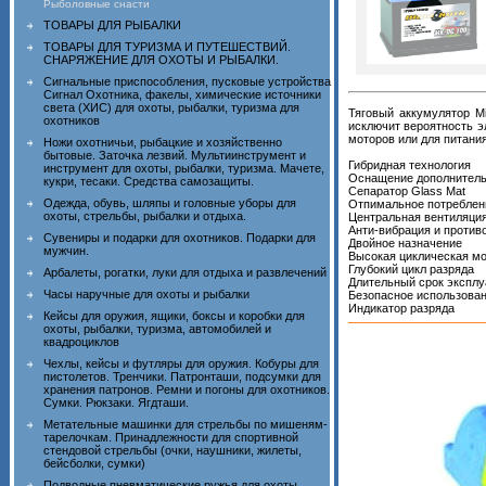
Рыболовные снасти
ТОВАРЫ ДЛЯ РЫБАЛКИ
ТОВАРЫ ДЛЯ ТУРИЗМА И ПУТЕШЕСТВИЙ.
СНАРЯЖЕНИЕ ДЛЯ ОХОТЫ И РЫБАЛКИ.
Сигнальные приспособления, пусковые устройства
Сигнал Охотника, факелы, химические источники
света (ХИС) для охоты, рыбалки, туризма для
Тяговый аккумулятор M
охотников
исключит вероятность э
моторов или для питани
Ножи охотничьи, рыбацкие и хозяйственно
бытовые. Заточка лезвий. Мультиинструмент и
Гибридная технология
инструмент для охоты, рыбалки, туризма. Мачете,
Оснащение дополнител
кукри, тесаки. Средства самозащиты.
Сепаратор Glass Mat
Одежда, обувь, шляпы и головные уборы для
Отпимальное потреблен
охоты, стрельбы, рыбалки и отдыха.
Центральная вентиляци
Анти-вибрация и против
Сувениры и подарки для охотников. Подарки для
Двойное назначение
мужчин.
Высокая циклическая м
Глубокий цикл разряда
Арбалеты, рогатки, луки для отдыха и развлечений
Длительный срок эксплу
Часы наручные для охоты и рыбалки
Безопасное использова
Индикатор разряда
Кейсы для оружия, ящики, боксы и коробки для
охоты, рыбалки, туризма, автомобилей и
квадроциклов
Чехлы, кейсы и футляры для оружия. Кобуры для
пистолетов. Тренчики. Патронташи, подсумки для
хранения патронов. Ремни и погоны для охотников.
Сумки. Рюкзаки. Ягдташи.
Метательные машинки для стрельбы по мишеням-
тарелочкам. Принадлежности для спортивной
стендовой стрельбы (очки, наушники, жилеты,
бейсболки, сумки)
Подводные пневматические ружья для охоты,