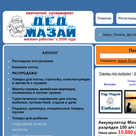
Главная
Регистрац
Заказ, Оплата, Доста
Пои
КАТАЛОГ
Например,
манок Егер
Последние поступления
Новинки охоты
РАСПРОДАЖА!
Товары для рыбалки
/
Э
Товары для охоты, стрельбы, комплектующие
Товар
и запчасти к оружию
Каталог
рыб
Макеты оружия, армейская амуниция,
пневматика и прочее оружие
Туристическое снаряжение для охоты,
рыбалки, путешествий, отдыха и дачи
Подарки, сувениры, специальные товары,
прочее
Товары для рыбалки
Аккумулятор Min
ПОДВОДНЫЕ КАМЕРЫ
разрядки 100 а/ч 
ЭХОЛОТЫ
15,880 
Наша цена:
Тубусы и чехлы для удилищ