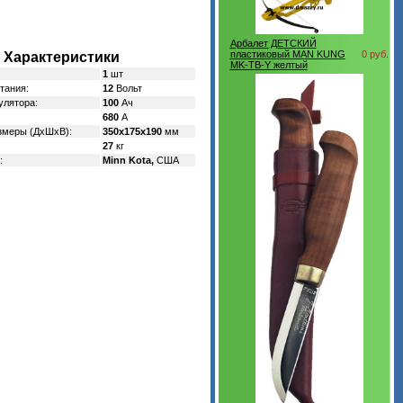
Арбалет ДЕТСКИЙ
пластиковый MAN KUNG
0 руб.
Характеристики
MK-TB-Y желтый
1
шт
тания:
12
Вольт
улятора:
100
Ач
680
А
змеры (ДхШхВ):
350х175х190
мм
27
кг
:
Minn Kota,
США