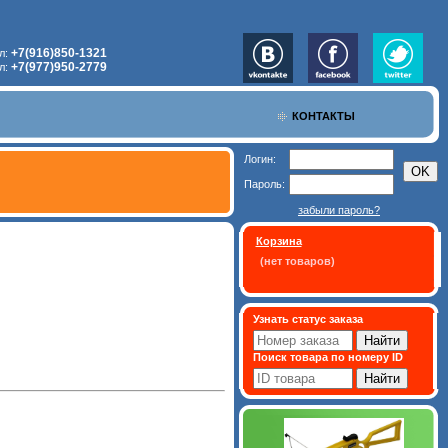
+7(916)850-1321
л:
+7(977)950-2779
л:
КОНТАКТЫ
Логин:
Пароль:
забыли пароль?
Корзина
(нет товаров)
Узнать статус заказа
Поиск товара по номеру ID