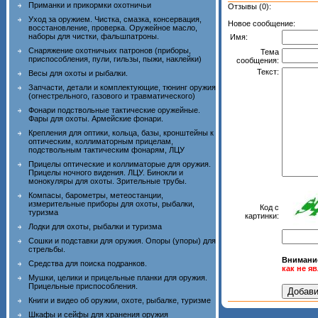
Приманки и прикормки охотничьи
Отзывы (0):
Уход за оружием. Чистка, смазка, консервация,
Новое сообщение:
восстановление, проверка. Оружейное масло,
наборы для чистки, фальшпатроны.
Имя:
Снаряжение охотничьих патронов (приборы,
Тема
приспособления, пули, гильзы, пыжи, наклейки)
сообщения:
Текст:
Весы для охоты и рыбалки.
Запчасти, детали и комплектующие, тюнинг оружия
(огнестрельного, газового и травматического)
Фонари подствольные тактические оружейные.
Фары для охоты. Армейские фонари.
Крепления для оптики, кольца, базы, кронштейны к
оптическим, коллиматорным прицелам,
подствольным тактическим фонарям, ЛЦУ
Прицелы оптические и коллиматорые для оружия.
Прицелы ночного видения. ЛЦУ. Бинокли и
монокуляры для охоты. Зрительные трубы.
Компасы, барометры, метеостанции,
измерительные приборы для охоты, рыбалки,
Код с
туризма
картинки:
Лодки для охоты, рыбалки и туризма
Сошки и подставки для оружия. Опоры (упоры) для
стрельбы.
Внимани
Средства для поиска подранков.
как не я
Мушки, целики и прицельные планки для оружия.
Прицельные приспособления.
Книги и видео об оружии, охоте, рыбалке, туризме
Шкафы и сейфы для хранения оружия