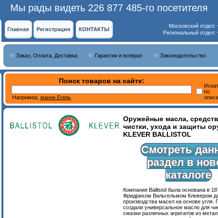
Мы рады видеть 226 877 485-го посетителя
Московский отдел:
Главная
Регистрация
КОНТАКТЫ
Региональный отдел:
Заказ, Оплата, Доставка
Гарантии и возврат
Законодательство
Поиск товаров на сайте:
Иска
по
Например,
манок Егерь
опис
Оружейные масла, средств
чистки, ухода и защиты о
KLEVER BALLISTOL
Смотреть дан
раздел в но
каталоге
Компания Ballistol была основана в 18
Фридрихом Вильгельмом Клевером д
производства масел на основе угля. По
создали универсальное масло для чи
смазки различных агрегатов из метал