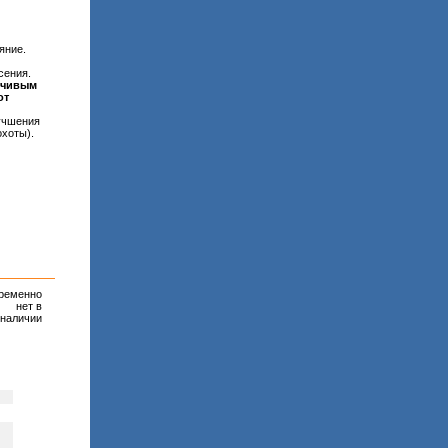
яние.
сения.
мчивым
от
лучшения
охоты).
ременно
нет в
наличии