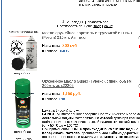
дерева, а также для дезинфекции и п
мелких ранах и порезах.
1
2
след >>
|
показать все
Сортировать по: цене (
возр
|
убыв
)
Масло оружейное аэрозоль с трубочкой с ПТФЭ
(Forum) 210мл, Armacon
800 руб.
Наша цена:
ID товара:
16035
подробнее...
Оружейное масло Gunex (Гунекс), спрей, объем
200мл, арт.22205
1,660 руб.
Наша цена:
ID товара:
698
Цена за 1 (одну) штуку.
GUNEX
- универсальное совершенное техническое масло д
длительной защиты металлических деталей даже при крайне
неблагоприятных условиях, выокой влажности, низкой темп
(от
- 50 °С
до
+ 100 °С
).
При применении GUNEX
происходит вытеснение воды с
подробнее...
поверхности металла
, проникает в мельчайшие дефекты и
сохраняет поверхности гладкими,
не липнет и не реагируе
арт. 22205