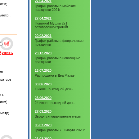
27.04.2021
ием).
График работы в майские
праздники 2021г
метр).
27.04.2021
Новинка! Мушки 2в1
оптоволокно+тритий!
20.02.2021
График работы в февральские
праздники
Купить
23.12.2020
График работы в новогодние
праздники
13.07.2020
ля
Распродажа в Дед Мазае!
ературе
30.06.2020
1 июля - выходной день
т с
23.06.2020
ием).
24 июня - выходной день
27.03.2020
метр).
Вводятся карантинные меры
05.03.2020
График работы 7-9 марта 2020г
21.02.2020