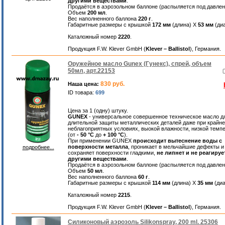
другими веществами
.
Продаётся в аэрозольном баллоне (распыляется под давлен
Объем
200 мл
.
Вес наполненного баллона
220 г
.
Габаритные размеры с крышкой
172 мм
(длина) Х
53 мм
(диа
Каталожный номер
2220
.
Продукция F.W. Klever GmbH (
Klever – Ballistol
), Германия.
Оружейное масло Gunex (Гунекс), спрей, объем
50мл, арт.22153
830 руб.
Наша цена:
ID товара:
699
Цена за 1 (одну) штуку.
GUNEX
- универсальное совершенное техническое масло д
длительной защиты металлических деталей даже при крайне
неблагоприятных условиях, выокой влажности, низкой темп
(от
- 50 °С
до
+ 100 °С
).
При применении GUNEX
происходит вытеснение воды с
поверхности металла
, проникает в мельчайшие дефекты и
подробнее...
сохраняет поверхности гладкими,
не липнет и не реагируе
другими веществами
.
Продаётся в аэрозольном баллоне (распыляется под давлен
Объем
50 мл
.
Вес наполненного баллона
60 г
.
Габаритные размеры с крышкой
114 мм
(длина) Х
35 мм
(диа
Каталожный номер
2215
.
Продукция F.W. Klever GmbH (
Klever – Ballistol
), Германия.
Силиконовый аэрозоль Silikonspray, 200 ml. 25306