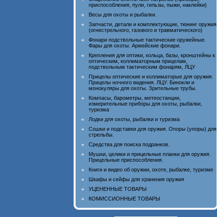
приспособления, пули, гильзы, пыжи, наклейки)
Весы для охоты и рыбалки.
Запчасти, детали и комплектующие, тюнинг оружия
(огнестрельного, газового и травматического)
Фонари подствольные тактические оружейные.
Фары для охоты. Армейские фонари.
Крепления для оптики, кольца, базы, кронштейны к
оптическим, коллиматорным прицелам,
подствольным тактическим фонарям, ЛЦУ
Прицелы оптические и коллиматорые для оружия.
Прицелы ночного видения. ЛЦУ. Бинокли и
монокуляры для охоты. Зрительные трубы.
Компасы, барометры, метеостанции,
измерительные приборы для охоты, рыбалки,
туризма
Лодки для охоты, рыбалки и туризма
Сошки и подставки для оружия. Опоры (упоры) для
стрельбы.
Средства для поиска подранков.
Мушки, целики и прицельные планки для оружия.
Прицельные приспособления.
Книги и видео об оружии, охоте, рыбалке, туризме
Шкафы и сейфы для хранения оружия
УЦЕНЕННЫЕ ТОВАРЫ
КОМИССИОННЫЕ ТОВАРЫ