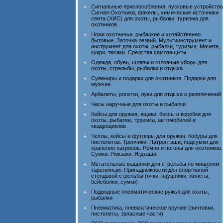
Сигнальные приспособления, пусковые устройства
Сигнал Охотника, факелы, химические источники
света (ХИС) для охоты, рыбалки, туризма для
охотников
Ножи охотничьи, рыбацкие и хозяйственно
бытовые. Заточка лезвий. Мультиинструмент и
инструмент для охоты, рыбалки, туризма. Мачете,
кукри, тесаки. Средства самозащиты.
Одежда, обувь, шляпы и головные уборы для
охоты, стрельбы, рыбалки и отдыха.
Сувениры и подарки для охотников. Подарки для
мужчин.
Арбалеты, рогатки, луки для отдыха и развлечений
Часы наручные для охоты и рыбалки
Кейсы для оружия, ящики, боксы и коробки для
охоты, рыбалки, туризма, автомобилей и
квадроциклов
Чехлы, кейсы и футляры для оружия. Кобуры для
пистолетов. Тренчики. Патронташи, подсумки для
хранения патронов. Ремни и погоны для охотников.
Сумки. Рюкзаки. Ягдташи.
Метательные машинки для стрельбы по мишеням-
тарелочкам. Принадлежности для спортивной
стендовой стрельбы (очки, наушники, жилеты,
бейсболки, сумки)
Подводные пневматические ружья для охоты,
рыбалки
Пневматика, пневматическое оружие (винтовки,
пистолеты, запасные части)