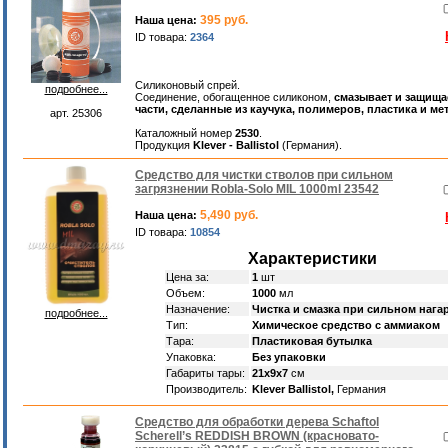
395 руб.
Наша цена:
ID товара:
2364
Силиконовый спрей.
подробнее...
Соединение, обогащенное силиконом,
смазывает и защища
части, сделанные из каучука, полимеров, пластика и ме
арт. 25306
Каталожный номер
2530
.
Продукция
Klever - Ballistol
(Германия).
Средство для чистки стволов при сильном
загрязнении Robla-Solo MIL 1000ml 23542
5,490 руб.
Наша цена:
ID товара:
10854
Характеристики
Цена за:
1
шт
Объем:
1000
мл
Назначение:
Чистка и смазка при сильном нага
подробнее...
Тип:
Химическое средство с аммиаком
Тара:
Пластиковая бутылка
Упаковка:
Без упаковки
Габариты тары:
21х9х7
см
Производитель:
Klever Ballistol,
Германия
Средство для обработки дерева Schaftol
Scherell’s REDDISH BROWN (красновато-