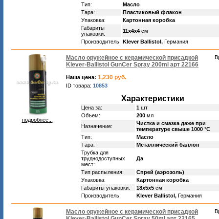
Тип:
Масло
Тара:
Пластиковый флакон
Упаковка:
Картонная коробка
Габариты
11х4х4
см
упаковки:
Производитель:
Klever Ballistol,
Германия
Масло оружейное с керамической присадкой
В
Klever-Ballistol GunCer Spray 200ml арт 22166
1,230 руб.
Наша цена:
ID товара:
10853
Характеристики
Цена за:
1
шт
Объем:
200
мл
подробнее...
Чистка и смазка даже при
Назначение:
температуре свыше 1000 °С
Тип:
Масло
Тара:
Металлический баллон
Трубка для
труднодоступных
Да
мест:
Тип распыления:
Спрей (аэрозоль)
Упаковка:
Картонная коробка
Габариты упаковки:
18х5х5
см
Производитель:
Klever Ballistol,
Германия
Масло оружейное с керамической присадкой
В
Klever-Ballistol GunCer Spray 50ml арт 22165