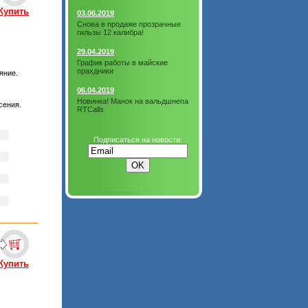
Купить
03.06.2019
Снова в продаже прозрачные
гильзы 12 калибра!
29.04.2019
График работы в майские
прахдники
яние.
06.04.2019
Новинка! Манок на вальдшнепа
сения.
RTCalls
Подписаться на новости:
Купить