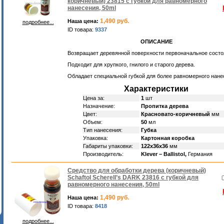
коричневый) 23815 с губкой для равномерного
нанесения, 50ml
1,490 руб.
Наша цена:
подробнее...
ID товара:
9337
ОПИСАНИЕ
Возвращает деревянной поверхности первоначальное состо
Подходит для хрупкого, гнилого и старого дерева.
Обладает специальной губкой для более равномерного нане
Характеристики
Цена за:
1
шт
Назначение:
Пропитка дерева
Цвет:
Красновато-коричневый
мм
Объем:
50
мл
Тип нанесения:
Губка
Упаковка:
Картонная коробка
Габариты упаковки:
122х36х36
мм
Производитель:
Klever – Ballistol,
Германия
Средство для обработки дерева (коричневый)
Schaftol Scherell’s DARK 23816 с губкой для
равномерного нанесения, 50ml
1,490 руб.
Наша цена:
ID товара:
8418
подробнее...