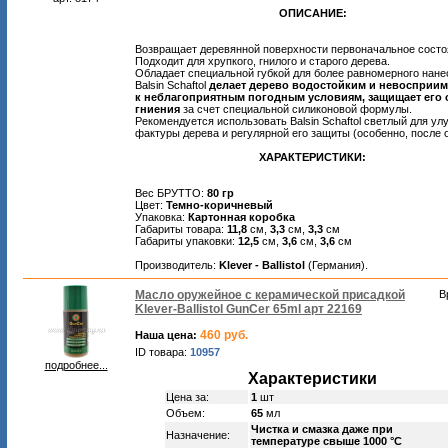
ОПИСАНИЕ:
Возвращает деревянной поверхности первоначальное состо
Подходит для хрупкого, гнилого и старого дерева.
Обладает специальной губкой для более равномерного нане
Balsin Schaftol
делает дерево водостойким и невосприи
к неблагоприятным погодным условиям, защищает его 
гниения
за счет специальной силиконовой формулы.
Рекомендуется использовать Balsin Schaftol светлый для у
фактуры дерева и регулярной его защиты (особенно, после 
ХАРАКТЕРИСТИКИ:
Вес БРУТТО:
80 гр
Цвет:
Темно-коричневый
Упаковка:
Картонная коробка
Габариты товара:
11,8
см,
3,3
см,
3,3
см
Габариты упаковки:
12,5
см,
3,6
см,
3,6
см
Производитель:
Klever - Ballistol
(Германия).
Масло оружейное с керамической присадкой
В
Klever-Ballistol GunCer 65ml арт 22169
460 руб.
Наша цена:
ID товара:
10957
подробнее...
Характеристики
Цена за:
1
шт
Объем:
65
мл
Чистка и смазка даже при
Назначение:
температуре свыше 1000 °С