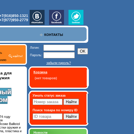
+7(916)850-1321
+7(977)950-2779
КОНТАКТЫ
Логин:
ть
Пароль:
анию
забыли пароль?
Корзина
а для
ружия
(нет товаров)
ный
Узнать статус заказа
вом
Поиск товара по номеру ID
74 году
ля
зже Ballistol
стки оружия и
ла, пластика и
Новости