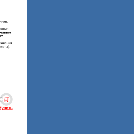
яние.
сения.
мчивым
от
лучшения
охоты).
Купить