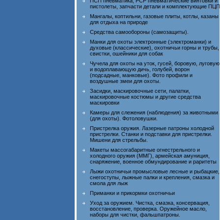
ПСП пневматика, PCP пневматические винтовки и
пистолеты, запчасти детали и комплектующие ПЦП
Мангалы, коптильни, газовые плиты, котлы, казаны
для отдыха на природе
Средства самообороны (самозащиты).
Манки для охоты электронные (электроманки) и
духовые (классические), охотничьи горны и трубы,
свистки, ошейники для собак
Чучела для охоты на уток, гусей, боровую, луговую
и водоплавающую дичь, голубей, ворон
(подсадные, манковые). Фото профили и
воздушные змеи для охоты.
Засидки, маскировочные сети, палатки,
маскировочные костюмы и другие средства
маскировки
Камеры для слежения (наблюдения) за животными
(для охоты). Фотоловушки.
Пристрелка оружия. Лазерные патроны холодной
пристрелки. Станки и подставки для пристрелки.
Мишени для стрельбы.
Макеты массогабаритные огнестрельного и
холодного оружия (ММГ), армейская амуниция,
снаряжение, военное обмундирование и раритеты
Лыжи охотничьи промысловые лесные и рыбацкие,
снегоступы, лыжные палки и крепления, смазка и
смола для лыж
Приманки и прикормки охотничьи
Уход за оружием. Чистка, смазка, консервация,
восстановление, проверка. Оружейное масло,
наборы для чистки, фальшпатроны.