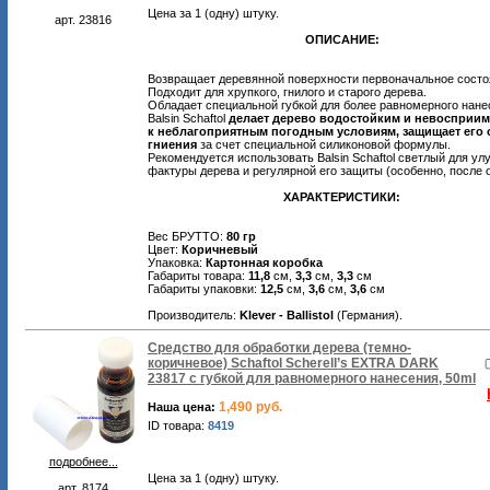
Цена за 1 (одну) штуку.
арт. 23816
ОПИСАНИЕ:
Возвращает деревянной поверхности первоначальное состо
Подходит для хрупкого, гнилого и старого дерева.
Обладает специальной губкой для более равномерного нане
Balsin Schaftol
делает дерево водостойким и невосприи
к неблагоприятным погодным условиям, защищает его 
гниения
за счет специальной силиконовой формулы.
Рекомендуется использовать Balsin Schaftol светлый для у
фактуры дерева и регулярной его защиты (особенно, после 
ХАРАКТЕРИСТИКИ:
Вес БРУТТО:
80 гр
Цвет:
Коричневый
Упаковка:
Картонная коробка
Габариты товара:
11,8
см,
3,3
см,
3,3
см
Габариты упаковки:
12,5
см,
3,6
см,
3,6
см
Производитель:
Klever - Ballistol
(Германия).
Средство для обработки дерева (темно-
коричневое) Schaftol Scherell’s EXTRA DARK
23817 с губкой для равномерного нанесения, 50ml
1,490 руб.
Наша цена:
ID товара:
8419
подробнее...
Цена за 1 (одну) штуку.
арт. 8174