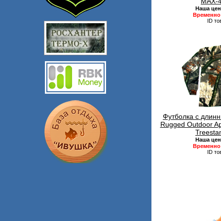
MAX-4
Наша цен
Временно 
ID то
Футболка с длинн
Rugged Outdoor A
Treesta
Наша цен
Временно 
ID то