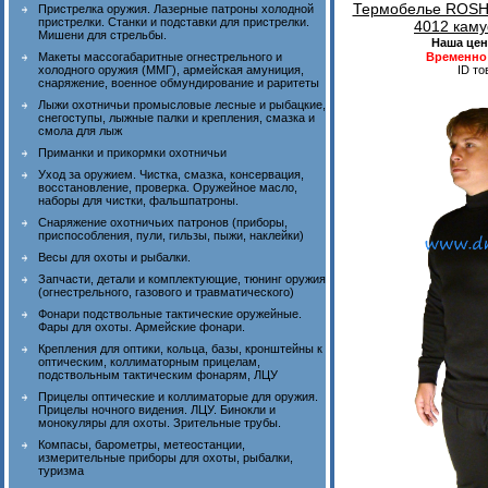
Термобелье ROS
Пристрелка оружия. Лазерные патроны холодной
пристрелки. Станки и подставки для пристрелки.
4012 кам
Мишени для стрельбы.
Наша цен
Макеты массогабаритные огнестрельного и
Временно 
холодного оружия (ММГ), армейская амуниция,
ID то
снаряжение, военное обмундирование и раритеты
Лыжи охотничьи промысловые лесные и рыбацкие,
снегоступы, лыжные палки и крепления, смазка и
смола для лыж
Приманки и прикормки охотничьи
Уход за оружием. Чистка, смазка, консервация,
восстановление, проверка. Оружейное масло,
наборы для чистки, фальшпатроны.
Снаряжение охотничьих патронов (приборы,
приспособления, пули, гильзы, пыжи, наклейки)
Весы для охоты и рыбалки.
Запчасти, детали и комплектующие, тюнинг оружия
(огнестрельного, газового и травматического)
Фонари подствольные тактические оружейные.
Фары для охоты. Армейские фонари.
Крепления для оптики, кольца, базы, кронштейны к
оптическим, коллиматорным прицелам,
подствольным тактическим фонарям, ЛЦУ
Прицелы оптические и коллиматорые для оружия.
Прицелы ночного видения. ЛЦУ. Бинокли и
монокуляры для охоты. Зрительные трубы.
Компасы, барометры, метеостанции,
измерительные приборы для охоты, рыбалки,
туризма