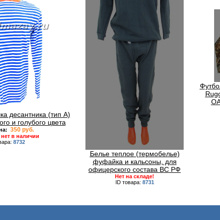
Футбо
Rugg
OA
а десантника (тип А)
ого и голубого цвета
350 руб.
на:
нет в наличии
вара:
8732
Белье теплое (термобелье)
фуфайка и кальсоны, для
офицерского состава ВС РФ
Нет на складе!
ID товара:
8731