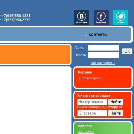
+7(916)850-1321
:
+7(977)950-2779
:
КОНТАКТЫ
Логин:
Пароль:
забыли пароль?
Корзина
(нет товаров)
Узнать статус заказа
Поиск товара по номеру ID
Новости
22.02.2023