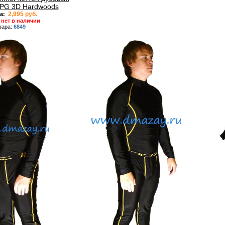
 APG 3D Hardwoods
2,995 руб.
а:
нет в наличии
вара:
6849