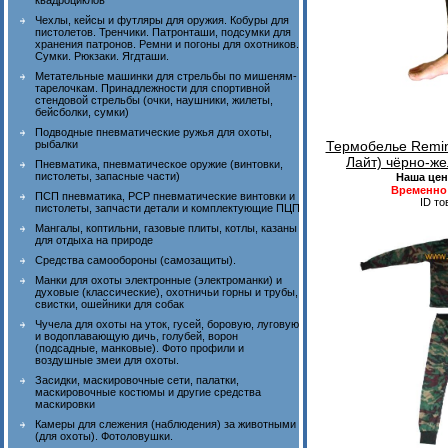
квадроциклов
Чехлы, кейсы и футляры для оружия. Кобуры для
пистолетов. Тренчики. Патронташи, подсумки для
хранения патронов. Ремни и погоны для охотников.
Сумки. Рюкзаки. Ягдташи.
Метательные машинки для стрельбы по мишеням-
тарелочкам. Принадлежности для спортивной
стендовой стрельбы (очки, наушники, жилеты,
бейсболки, сумки)
Подводные пневматические ружья для охоты,
рыбалки
Термобелье Remin
Лайт) чёрно-ж
Пневматика, пневматическое оружие (винтовки,
пистолеты, запасные части)
Наша цен
Временно 
ПСП пневматика, PCP пневматические винтовки и
ID то
пистолеты, запчасти детали и комплектующие ПЦП
Мангалы, коптильни, газовые плиты, котлы, казаны
для отдыха на природе
Средства самообороны (самозащиты).
Манки для охоты электронные (электроманки) и
духовые (классические), охотничьи горны и трубы,
свистки, ошейники для собак
Чучела для охоты на уток, гусей, боровую, луговую
и водоплавающую дичь, голубей, ворон
(подсадные, манковые). Фото профили и
воздушные змеи для охоты.
Засидки, маскировочные сети, палатки,
маскировочные костюмы и другие средства
маскировки
Камеры для слежения (наблюдения) за животными
(для охоты). Фотоловушки.