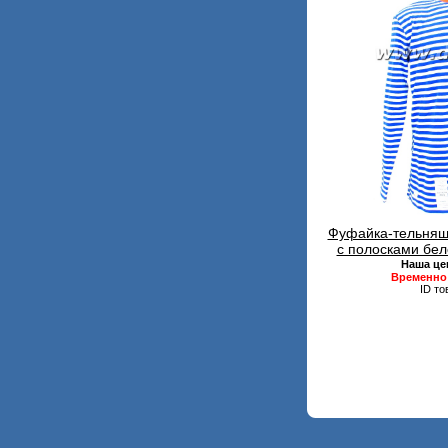
Фуфайка-тельняшк
с полосками бел
Наша це
Временно 
ID то