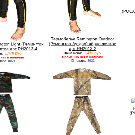
(РОСХ
Термобелье Remington Outdoor
(Ремингтон Аутдор) чёрно-желтое
gton Light (Ремингтон
арт RH2013-2
елтое арт RH2013-4
1,470 руб.
Наша цена:
1,470 руб.
а:
Временно нет в наличии
нет в наличии
ID товара:
8022
вара:
8021
Т
(Р