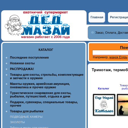
Главная
Регистраци
Заказ, Оплата, Достав
Пои
КАТАЛОГ
Например,
манок Егерь
Последние поступления
Новинки охоты
РАСПРОДАЖА!
Трикотаж, термо
Товары для охоты, стрельбы, комплектующие
и запчасти к оружию
Макеты оружия, армейская амуниция,
Товар
пневматика и прочее оружие
Каталог
рыб
Туристическое снаряжение для охоты,
рыбалки, путешествий, отдыха и дачи
Подарки, сувениры, специальные товары,
прочее
Товары для рыбалки
ПОДВОДНЫЕ КАМЕРЫ
ЭХОЛОТЫ
Тубусы и чехлы для удилищ