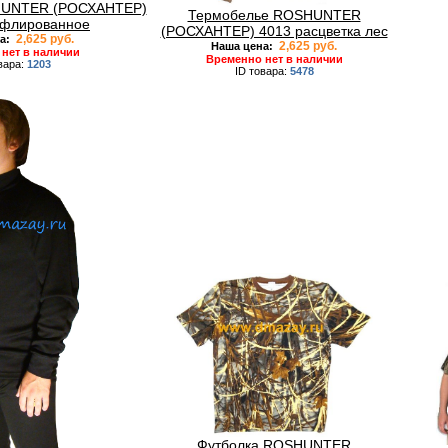
HUNTER (РОСХАНТЕР)
Термобелье ROSHUNTER
уфлированное
(РОСХАНТЕР) 4013 расцветка лес
2,625 руб.
а:
2,625 руб.
Наша цена:
нет в наличии
Временно нет в наличии
вара:
1203
ID товара:
5478
Футболка ROSHUNTER