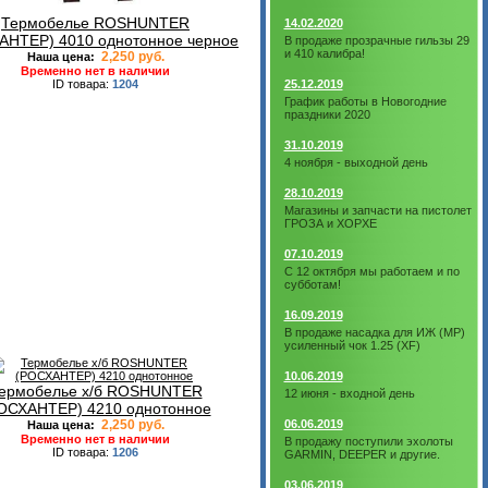
Термобелье ROSHUNTER
14.02.2020
АНТЕР) 4010 однотонное черное
В продаже прозрачные гильзы 29
и 410 калибра!
2,250 руб.
Наша цена:
Временно нет в наличии
ID товара:
1204
25.12.2019
График работы в Новогодние
праздники 2020
31.10.2019
4 ноября - выходной день
28.10.2019
Магазины и запчасти на пистолет
ГРОЗА и ХОРХЕ
07.10.2019
С 12 октября мы работаем и по
субботам!
16.09.2019
В продаже насадка для ИЖ (МР)
усиленный чок 1.25 (XF)
10.06.2019
ермобелье х/б ROSHUNTER
12 июня - входной день
ОСХАНТЕР) 4210 однотонное
2,250 руб.
06.06.2019
Наша цена:
Временно нет в наличии
В продажу поступили эхолоты
ID товара:
1206
GARMIN, DEEPER и другие.
03.06.2019