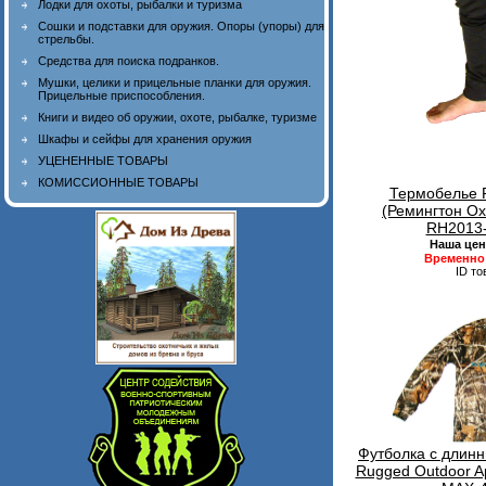
Лодки для охоты, рыбалки и туризма
Сошки и подставки для оружия. Опоры (упоры) для
стрельбы.
Средства для поиска подранков.
Мушки, целики и прицельные планки для оружия.
Прицельные приспособления.
Книги и видео об оружии, охоте, рыбалке, туризме
Шкафы и сейфы для хранения оружия
УЦЕНЕННЫЕ ТОВАРЫ
КОМИССИОННЫЕ ТОВАРЫ
Термобелье R
(Ремингтон Ох
RH2013-
Наша цен
Временно 
ID то
Футболка с длинн
Rugged Outdoor A