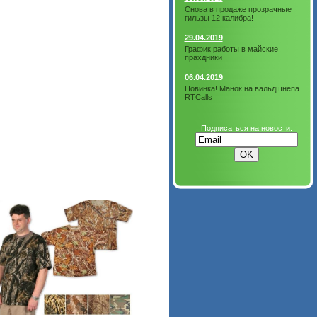
Снова в продаже прозрачные
гильзы 12 калибра!
29.04.2019
График работы в майские
прахдники
06.04.2019
Новинка! Манок на вальдшнепа
RTCalls
Подписаться на новости: