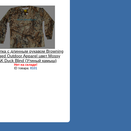
лка с длинным рукавом Browning
ed Outdoor Apparel цвет Mossy
K Duck Blind (Утиный камыш)
Нет на складе!
ID товара:
8101