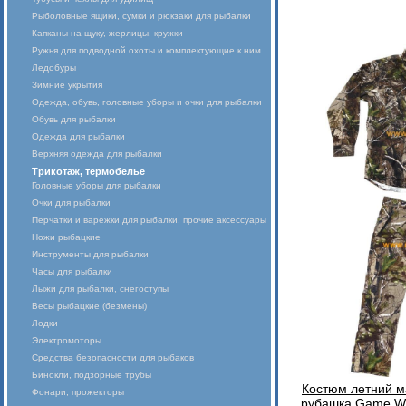
Рыболовные ящики, сумки и рюкзаки для рыбалки
Капканы на щуку, жерлицы, кружки
Ружья для подводной охоты и комплектующие к ним
Ледобуры
Зимние укрытия
Одежда, обувь, головные уборы и очки для рыбалки
Обувь для рыбалки
Одежда для рыбалки
Верхняя одежда для рыбалки
Трикотаж, термобелье
Головные уборы для рыбалки
Очки для рыбалки
Перчатки и варежки для рыбалки, прочие аксессуары
Ножи рыбацкие
Инструменты для рыбалки
Часы для рыбалки
Лыжи для рыбалки, снегоступы
Весы рыбацкие (безмены)
Лодки
Электромоторы
Средства безопасности для рыбаков
Бинокли, подзорные трубы
Костюм летний м
Фонари, прожекторы
рубашка Game Wi