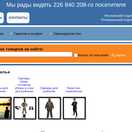
Мы рады видеть 226 840 208-го посетителя
Московский отдел
я
КОНТАКТЫ
Региональный отдел
ка
Гарантии и возврат
Законодательство
ск товаров на сайте:
Искать по описанию
белье
Одежда,
обувь,
головные
ы для
уборы и очки
Одежда для
Трикотаж,
алки
для рыбалки
рыбалки
термобелье