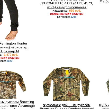
Футб
(РОСХАНТЕР) 4171 (4172, 4173,
4174) камуфлированная
630 руб.
Наша цена:
Временно нет в наличии
ID товара:
1208
emington Hunter
отник) чёрное арт
1 размер М
1,470 руб.
а:
нет в наличии
вара:
8020
ым рукавом Browning
Футболка с длинным рукавом
Футбо
pparel цвет Advantage
Browning Rugged Outdoor Apparel