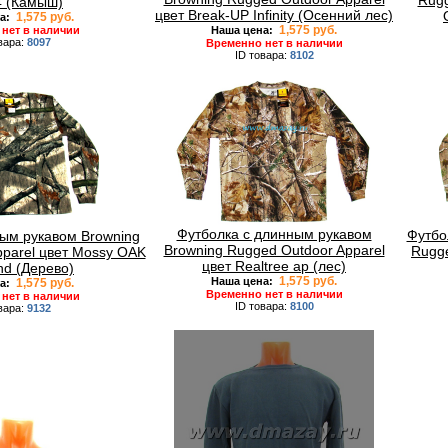
Rugg
 (Камыш)
цвет Break-UP Infinity (Осенний лес)
1,575 руб.
а:
1,575 руб.
Наша цена:
нет в наличии
вара:
8097
Временно нет в наличии
ID товара:
8102
Футболка с длинным рукавом
Футбо
ым рукавом Browning
Browning Rugged Outdoor Apparel
Rugge
pparel цвет Mossy OAK
цвет Realtree ap (лес)
nd (Дерево)
1,575 руб.
Наша цена:
1,575 руб.
а:
Временно нет в наличии
нет в наличии
ID товара:
8100
вара:
9132