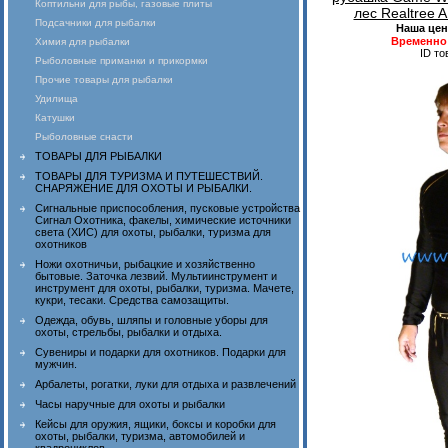
Коптильни для рыбы, газовые плиты
лес Realtree
Подсачники для рыбалки
Наша цен
Временно 
Химия для рыбалки
ID то
Рыболовные приманки и прикормки
Прочие товары для рыбалки
Удилища
Катушки
Рыболовные снасти
ТОВАРЫ ДЛЯ РЫБАЛКИ
ТОВАРЫ ДЛЯ ТУРИЗМА И ПУТЕШЕСТВИЙ.
СНАРЯЖЕНИЕ ДЛЯ ОХОТЫ И РЫБАЛКИ.
Сигнальные приспособления, пусковые устройства
Сигнал Охотника, факелы, химические источники
света (ХИС) для охоты, рыбалки, туризма для
охотников
Ножи охотничьи, рыбацкие и хозяйственно
бытовые. Заточка лезвий. Мультиинструмент и
инструмент для охоты, рыбалки, туризма. Мачете,
кукри, тесаки. Средства самозащиты.
Одежда, обувь, шляпы и головные уборы для
охоты, стрельбы, рыбалки и отдыха.
Сувениры и подарки для охотников. Подарки для
мужчин.
Арбалеты, рогатки, луки для отдыха и развлечений
Часы наручные для охоты и рыбалки
Кейсы для оружия, ящики, боксы и коробки для
охоты, рыбалки, туризма, автомобилей и