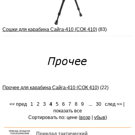
Сошки для карабина Сайга-410 (СОК 410)
(83)
Прочее для карабина Сайга-410 (СОК 410)
(22)
<< пред
1
2
3
4
5
6
7
8
9
...
30
след >>
|
показать все
Сортировать по: цене (
возр
|
убыв
)
Приклад тактический