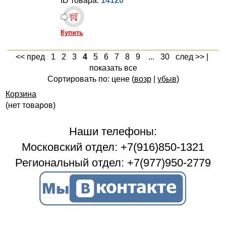
ID товара:
14120
Купить
<< пред
1
2
3
4
5
6
7
8
9
...
30
след >>
|
показать все
Сортировать по: цене (
возр
|
убыв
)
Корзина
(нет товаров)
Наши телефоны:
Московский отдел: +7(916)850-1321
Региональный отдел: +7(977)950-2779