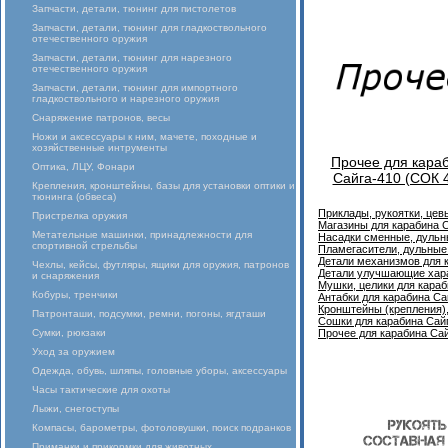
Запчасти, детали, тюнинг для пистолетов
Запчасти, детали, тюнинг для гладкоствольного
отечественного оружия
Запчасти, детали, тюнинг для нарезного
отечественного оружия
Запчасти, детали, тюнинг для импортного
гладкоствольного и нарезного оружия
Снаряжение патронов, весы
Ножи и аксессуары к ним, мачете, походные и
хозяйственные интрументы
Прочее для кара
Оптика, ЛЦУ, Фонари
Сайга-410 (СОК 
Крепления, кронштейны, базы для установки оптики и
тюнинга (обвеса)
Приклады, рукоятки, цев
Пристрелка оружия
Магазины для карабина С
Метательные машинки, принадлежности для
Насадки сменные, дульны
спортивной стрельбы
Пламегасители, дульные 
Детали механизмов для 
Чехлы, кейсы, футляры, ящики для оружия, патронов
Детали улучшающие хара
и снаряжения
Мушки, целики для караб
Кобуры, тренчики
Антабки для карабина Са
Кронштейны (крепления),
Патронташи, подсумки, ремни, погоны, ягдташи
Сошки для карабина Сай
Сумки, рюкзаки
Прочее для карабина Сай
Уход за оружием
Одежда, обувь, шляпы, головные уборы, аксессуары
Часы тактические для охоты
Лыжи, снегоступы
Компасы, барометры, фотоловушки, поиск подранков
Приманки и прикормки для животных,