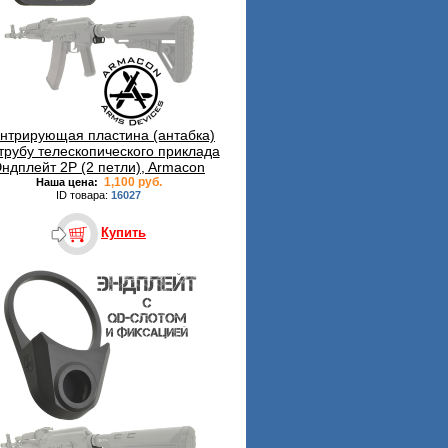
нтрирующая пластина (антабка)
трубу телескопического приклада
ндплейт 2P (2 петли), Armacon
1,100 руб.
Наша цена:
ID товара:
16027
Купить