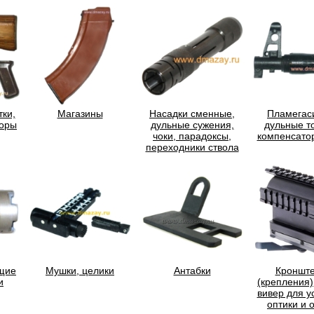
тки,
Магазины
Насадки сменные,
Пламегас
торы
дульные сужения,
дульные т
чоки, парадоксы,
компенсато
переходники ствола
щие
Мушки, целики
Антабки
Кроншт
и
(крепления)
вивер для у
оптики и 