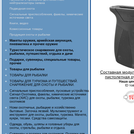
нейтрализаторы запаха
Подводная охота
Сигнальные приспособления, факелы, химические
источники света
Книги, видео
Комиссионные товары
Продукция охоты и рыбалки
Макеты оружия, армейская амуниция,
пневматика и прочее оружие
Туристическое снаряжение для охоты,
рыбалки, путешествий, отдыха и дачи
Подарки, сувениры, специальные товары,
прочее
Товары для рыбалки
Составная моду
ТОВАРЫ ДЛЯ РЫБАЛКИ
пистолетная р
ТОВАРЫ ДЛЯ ТУРИЗМА И ПУТЕШЕСТВИЙ.
Наша це
СНАРЯЖЕНИЕ ДЛЯ ОХОТЫ И РЫБАЛКИ.
ID то
Сигнальные приспособления, пусковые устройства
Сигнал Охотника, факелы, химические источники
света (ХИС) для охоты, рыбалки, туризма для
охотников
Ножи охотничьи, рыбацкие и хозяйственно
бытовые. Заточка лезвий. Мультиинструмент и
инструмент для охоты, рыбалки, туризма. Мачете,
кукри, тесаки. Средства самозащиты.
Одежда, обувь, шляпы и головные уборы для
охоты, стрельбы, рыбалки и отдыха.
Сувениры и подарки для охотников. Подарки для