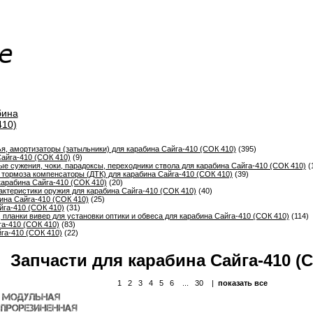
бина
410)
ья, амортизаторы (затыльники) для карабина Сайга-410 (СОК 410)
(395)
айга-410 (СОК 410)
(9)
е сужения, чоки, парадоксы, переходники ствола для карабина Сайга-410 (СОК 410)
(
тормоза компенсаторы (ДТК) для карабина Сайга-410 (СОК 410)
(39)
карабина Сайга-410 (СОК 410)
(20)
ктеристики оружия для карабина Сайга-410 (СОК 410)
(40)
ина Сайга-410 (СОК 410)
(25)
йга-410 (СОК 410)
(31)
 планки вивер для установки оптики и обвеса для карабина Сайга-410 (СОК 410)
(114)
га-410 (СОК 410)
(83)
га-410 (СОК 410)
(22)
Запчасти для карабина Сайга-410 (С
1
2
3
4
5
6
...
30
|
показать все