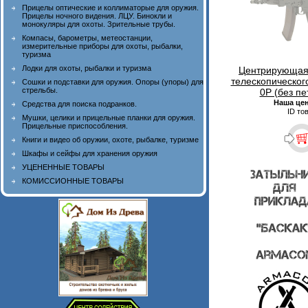
Прицелы оптические и коллиматорые для оружия.
Прицелы ночного видения. ЛЦУ. Бинокли и
монокуляры для охоты. Зрительные трубы.
Компасы, барометры, метеостанции,
измерительные приборы для охоты, рыбалки,
туризма
Лодки для охоты, рыбалки и туризма
Центрирующая 
телескопическог
Сошки и подставки для оружия. Опоры (упоры) для
стрельбы.
0P (без пе
Наша це
Средства для поиска подранков.
ID то
Мушки, целики и прицельные планки для оружия.
Прицельные приспособления.
Книги и видео об оружии, охоте, рыбалке, туризме
Шкафы и сейфы для хранения оружия
УЦЕНЕННЫЕ ТОВАРЫ
КОМИССИОННЫЕ ТОВАРЫ