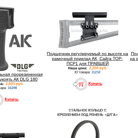
Подщечник регулируемый по высоте на
Под
рамочный приклад АК, Сайга ТОР-
на 
ПСР1 для ПРАВШЕЙ
2,200 руб.
Наша цена:
ID товара:
11232
льная прорезиненная
укоять АК DLG 180
Купить
2,600 руб.
на:
вара:
16298
Купить