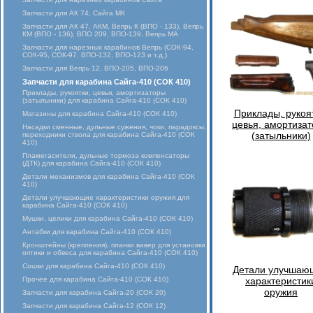
Запчасти для АК 74, Сайга МК
Запчасти для АК 47, АКМ, Вепрь К (ВПО - 133), Вепрь
КМ (ВПО - 136), ВПО 209, ВПО-139, Вепрь МА
Запчасти для нарезных карабинов Вепрь (СОК-94,
СОК-95, СОК-97, ВПО-132, ВПО-123 и т.д.)
Запчасти для Вепрь 12, ВПО-205, ВПО-206
Запчасти для карабина Сайга-410 (СОК 410)
Приклады, рукоятки, цевья, амортизаторы
(затыльники) для карабина Сайга-410 (СОК 410)
Приклады, рукоя
Магазины для карабина Сайга-410 (СОК 410)
цевья, амортиза
Насадки сменные, дульные сужения, чоки, парадоксы,
(затыльники)
переходники ствола для карабина Сайга-410 (СОК
410)
Пламегасители, дульные тормоза компенсаторы
(ДТК) для карабина Сайга-410 (СОК 410)
Детали механизмов для карабина Сайга-410 (СОК
410)
Детали улучшающие характеристики оружия для
карабина Сайга-410 (СОК 410)
Мушки, целики для карабина Сайга-410 (СОК 410)
Антабки для карабина Сайга-410 (СОК 410)
Кронштейны (крепления), планки вивер для установки
оптики и обвеса для карабина Сайга-410 (СОК 410)
Сошки для карабина Сайга-410 (СОК 410)
Детали улучшаю
Прочее для карабина Сайга-410 (СОК 410)
характеристик
оружия
Запчасти для карабина Сайга-20 (СОК 20)
Запчасти для карабина Сайга-12 (СОК 12)