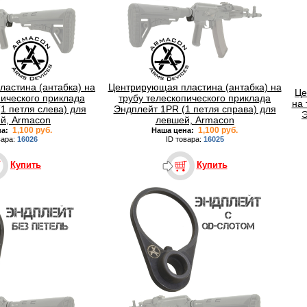
астина (антабка) на
Центрирующая пластина (антабка) на
Це
пического приклада
трубу телескопического приклада
на 
1 петля слева) для
Эндплейт 1PR (1 петля справа) для
Э
й, Armacon
левшей, Armacon
1,100 руб.
1,100 руб.
на:
Наша цена:
вара:
16026
ID товара:
16025
Купить
Купить