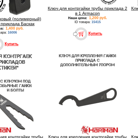
Ключ для контргайки трубы приклада 2
Клю
в 1 Armacon
1,200 руб.
Наша цена:
новый (полимерный)
ID товара:
15415
 приклада Баскак
1,400 руб.
на:
вара:
16006
Купить
Купить
ния контргайки трубы
Ключ для крепления контргайки трубы
Клю