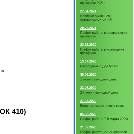
праздники 2021г
27.04.2021
Новинка! Мушки 2в1
оптоволокно+тритий!
20.02.2021
График работы в февральские
праздники
23.12.2020
График работы в новогодние
праздники
13.07.2020
Распродажа в Дед Мазае!
10)
30.06.2020
1 июля - выходной день
23.06.2020
24 июня - выходной день
27.03.2020
Вводятся карантинные меры
ОК 410)
05.03.2020
График работы 7-9 марта 2020г
21.02.2020
График работы 22-24 февраля