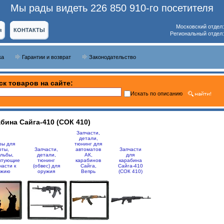
Мы рады видеть 226 850 910-го посетителя
Московский отдел
я
КОНТАКТЫ
Региональный отдел
ка
Гарантии и возврат
Законодательство
ск товаров на сайте:
Искать по описанию
бина Сайга-410 (СОК 410)
Запчасти,
детали,
ры для
тюнинг для
оты,
Запчасти,
автоматов
Запчасти
льбы,
детали,
АК,
для
ктующие
тюнинг
карабинов
карабина
части к
(обвес) для
Сайга,
Сайга-410
ужию
оружия
Вепрь
(СОК 410)