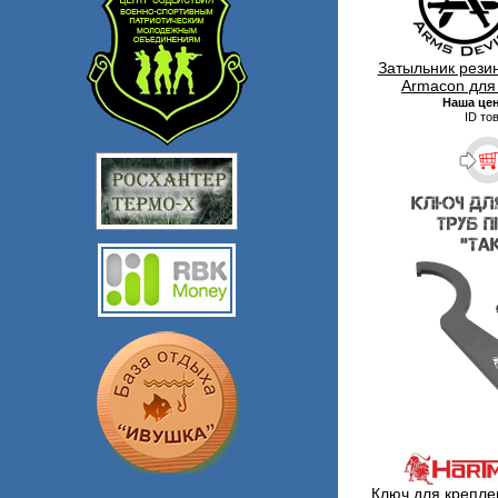
Затыльник рези
Armacon для
Наша це
ID то
Ключ для крепле