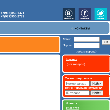
+7(916)850-1321
:
+7(977)950-2779
:
КОНТАКТЫ
Логин:
Пароль:
забыли пароль?
Корзина
(нет товаров)
Узнать статус заказа
Поиск товара по номеру ID
Новости
22.02.2023