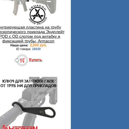
ентрирующая пластина на трубу
ескопического приклада Эндплейт
PQD c QD слотом под антабку и
фиксацией трубы, Armacon
2,000 руб.
Наша цена:
ID товара:
16030
Купить