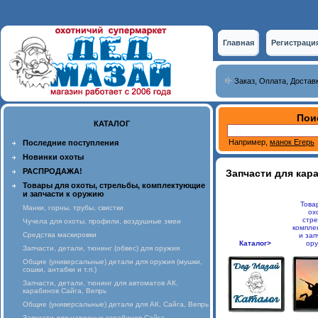
Главная
Регистраци
Заказ, Оплата, Достав
Пои
КАТАЛОГ
Например,
манок Егерь
Последние поступления
Новинки охоты
РАСПРОДАЖА!
Запчасти для кара
Товары для охоты, стрельбы, комплектующие
и запчасти к оружию
Това
Манки, горны, трубы, свистки
ох
стре
Чучела для охоты, профили, воздушные змеи
компле
Средства маскировки
и зап
Каталог>
ор
Запчасти, детали, тюнинг (обвес) для оружия
Общие (универсальные) детали для оружия (мушки,
сошки, антабки и т.п.)
Запчасти, детали, тюнинг для автоматов АК,
карабинов Сайга, Вепрь
Общие (универсальные) детали для АК, Сайга, Вепрь
Запчасти для нарезных карабинов Сайга