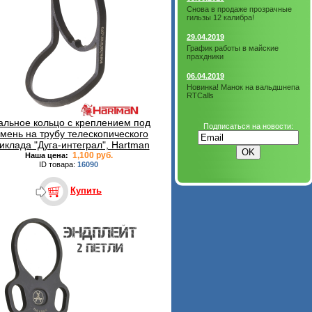
Снова в продаже прозрачные
гильзы 12 калибра!
29.04.2019
График работы в майские
прахдники
06.04.2019
Новинка! Манок на вальдшнепа
RTCalls
альное кольцо с креплением под
Подписаться на новости:
мень на трубу телескопического
иклада "Дуга-интеграл", Hartman
1,100 руб.
Наша цена:
ID товара:
16090
Купить