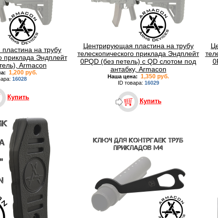
Центрирующая пластина на трубу
Ц
пластина на трубу
телескопического приклада Эндплейт
тел
о приклада Эндплейт
0PQD (без петель) c QD слотом под
0
тель), Armacon
антабку, Armacon
1,200 руб.
на:
1,350 руб.
Наша цена:
вара:
16028
ID товара:
16029
Купить
Купить