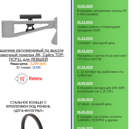
14.02.2020
В продаже прозрачные гильзы 29
и 410 калибра!
25.12.2019
График работы в Новогодние
праздники 2020
31.10.2019
4 ноября - выходной день
щечник регулируемый по высоте
28.10.2019
рамочный приклад АК, Сайга ТОР-
Магазины и запчасти на пистолет
ПСР1L для ЛЕВШЕЙ
ГРОЗА и ХОРХЕ
2,200 руб.
Наша цена:
07.10.2019
ID товара:
11345
С 12 октября мы работаем и по
субботам!
Купить
16.09.2019
В продаже насадка для ИЖ (МР)
усиленный чок 1.25 (XF)
10.06.2019
12 июня - входной день
06.06.2019
В продажу поступили эхолоты
GARMIN, DEEPER и другие.
03.06.2019