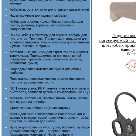
мужчин.
Арбалеты, рогатки, луки для отдыха и развлечений
Часы наручные для охоты и рыбалки
Кейсы для оружия, ящики, боксы и коробки для
охоты, рыбалки, туризма, автомобилей и
квадроциклов
Чехлы, кейсы и футляры для оружия. Кобуры для
Подщечник
пистолетов. Тренчики. Патронташи, подсумки для
регулируемый по 
хранения патронов. Ремни и погоны для охотников.
для любых прикл
Сумки. Рюкзаки. Ягдташи.
Наша це
Метательные машинки для стрельбы по мишеням-
ID то
тарелочкам. Принадлежности для спортивной
стендовой стрельбы (очки, наушники, жилеты,
бейсболки, сумки)
Подводные пневматические ружья для охоты,
рыбалки
Пневматика, пневматическое оружие (винтовки,
пистолеты, запасные части)
ПСП пневматика, PCP пневматические винтовки и
пистолеты, запчасти детали и комплектующие ПЦП
Мангалы, коптильни, газовые плиты, котлы, казаны
для отдыха на природе
Средства самообороны (самозащиты).
Манки для охоты электронные (электроманки) и
духовые (классические), охотничьи горны и трубы,
свистки, ошейники для собак
Чучела для охоты на уток, гусей, боровую, луговую
и водоплавающую дичь, голубей, ворон
(подсадные, манковые). Фото профили и