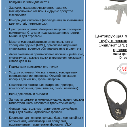
воздушные змеи для охоты.
Засидки, маскировочные сети, палатки,
маскировочные костюмы и другие средства
маскировки
Камеры для слежения (наблюдения) за животными
(для охоты). Фотоловушки.
Пристрелка оружия. Лазерные патроны холодной
пристрелки. Станки и подставки для пристрелки.
Центрирующая пл
Мишени для стрельбы.
трубу телеско
Макеты массогабаритные огнестрельного и
Эндплейт 1PL (
холодного оружия (ММГ), армейская амуниция,
снаряжение, военное обмундирование и раритеты
правше
Наша це
Лыжи охотничьи промысловые лесные и рыбацкие,
ID то
снегоступы, лыжные палки и крепления, смазка и
смола для лыж
Приманки и прикормки охотничьи
Уход за оружием. Чистка, смазка, консервация,
восстановление, проверка. Оружейное масло,
наборы для чистки, фальшпатроны.
Снаряжение охотничьих патронов (приборы,
приспособления, пули, гильзы, пыжи, наклейки)
Весы для охоты и рыбалки.
Запчасти, детали и комплектующие, тюнинг оружия
(огнестрельного, газового и травматического)
Фонари подствольные тактические оружейные.
Фары для охоты. Армейские фонари.
Крепления для оптики, кольца, базы, кронштейны к
оптическим, коллиматорным прицелам,
подствольным тактическим фонарям, ЛЦУ