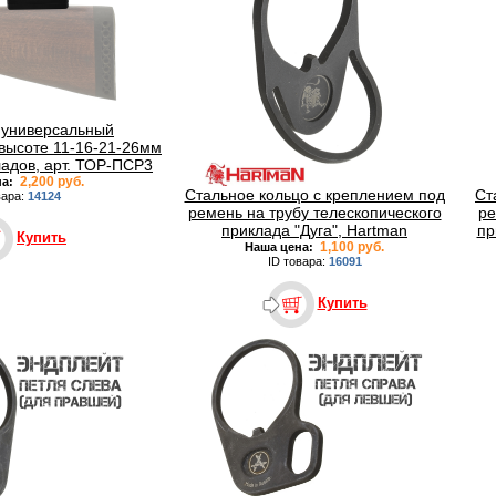
 универсальный
высоте 11-16-21-26мм
адов, арт. ТОР-ПСР3
2,200 руб.
на:
Стальное кольцо с креплением под
Ст
вара:
14124
ремень на трубу телескопического
ре
приклада "Дуга", Hartman
пр
Купить
1,100 руб.
Наша цена:
ID товара:
16091
Купить