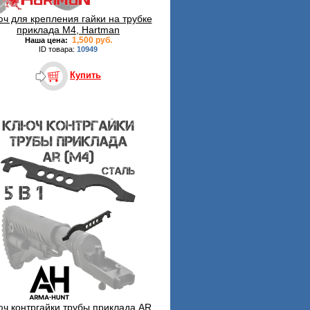
ч для крепления гайки на трубке
приклада М4, Hartman
1,500 руб.
Наша цена:
ID товара:
10949
Купить
ч контргайки трубы приклада AR