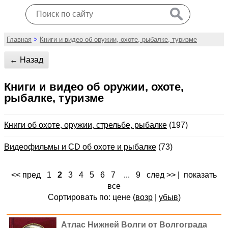
Главная
>
Книги и видео об оружии, охоте, рыбалке, туризме
← Назад
Книги и видео об оружии, охоте,
рыбалке, туризме
Книги об охоте, оружии, стрельбе, рыбалке
(197)
Видеофильмы и СD об охоте и рыбалке
(73)
<< пред
1
2
3
4
5
6
7
...
9
след >>
|
показать
все
Сортировать по: цене (
возр
|
убыв
)
Атлас Нижней Волги от Волгограда