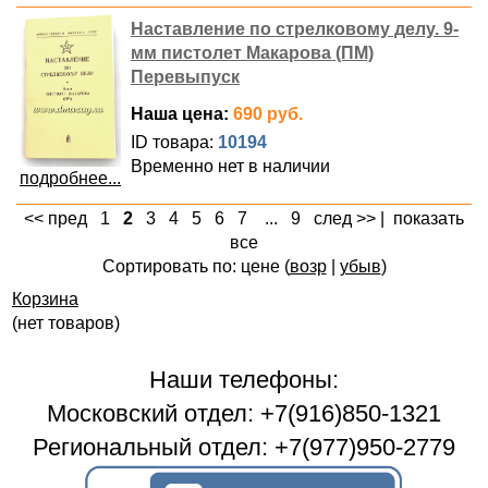
Наставление по стрелковому делу. 9-
мм пистолет Макарова (ПМ)
Перевыпуск
Наша цена:
690 руб.
ID товара:
10194
Временно нет в наличии
подробнее...
<< пред
1
2
3
4
5
6
7
...
9
след >>
|
показать
все
Сортировать по: цене (
возр
|
убыв
)
Корзина
(нет товаров)
Наши телефоны:
Московский отдел: +7(916)850-1321
Региональный отдел: +7(977)950-2779