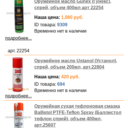
Оружейное масло Gunex (Гунекс),
спрей, объем 400мл арт 22254
Наша цена:
1,060 руб.
ID товара:
9309
Временно нет в наличии
подробнее...
арт. 22254
Оружейное масло Ustanol (Устанол),
спрей, объем 200мл, арт.22804
Наша цена:
420 руб.
ID товара:
694
Временно нет в наличии
подробнее...
Оружейная сухая тефлоновая смазка
Ballistol PTFE-Teflon Spray (Баллистол
тефлон спрей), объем 400мл,
арт.25607