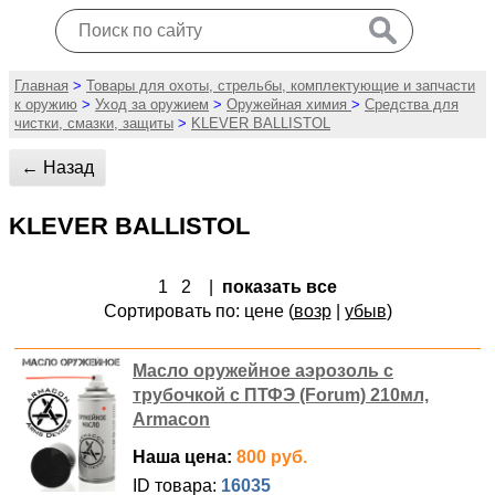
Главная
>
Товары для охоты, стрельбы, комплектующие и запчасти
к оружию
>
Уход за оружием
>
Оружейная химия
>
Средства для
чистки, смазки, защиты
>
KLEVER BALLISTOL
← Назад
KLEVER BALLISTOL
1
2
|
показать все
Сортировать по: цене (
возр
|
убыв
)
Масло оружейное аэрозоль с
трубочкой с ПТФЭ (Forum) 210мл,
Armacon
Наша цена:
800 руб.
ID товара:
16035