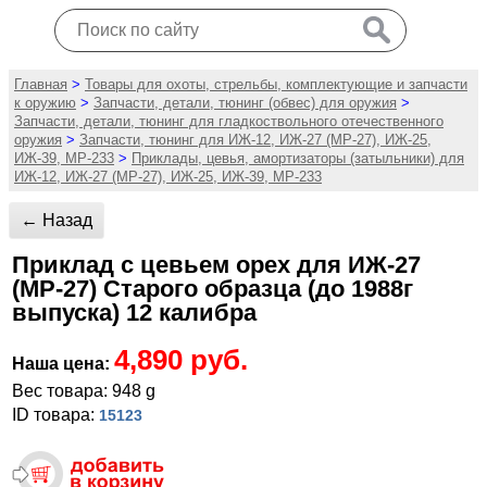
Главная
>
Товары для охоты, стрельбы, комплектующие и запчасти
к оружию
>
Запчасти, детали, тюнинг (обвес) для оружия
>
Запчасти, детали, тюнинг для гладкоствольного отечественного
оружия
>
Запчасти, тюнинг для ИЖ-12, ИЖ-27 (МР-27), ИЖ-25,
ИЖ-39, МР-233
>
Приклады, цевья, амортизаторы (затыльники) для
ИЖ-12, ИЖ-27 (МР-27), ИЖ-25, ИЖ-39, МР-233
← Назад
Приклад с цевьем орех для ИЖ-27
(МР-27) Старого образца (до 1988г
выпуска) 12 калибра
4,890 руб.
Наша цена:
Вес товара: 948 g
ID товара:
15123