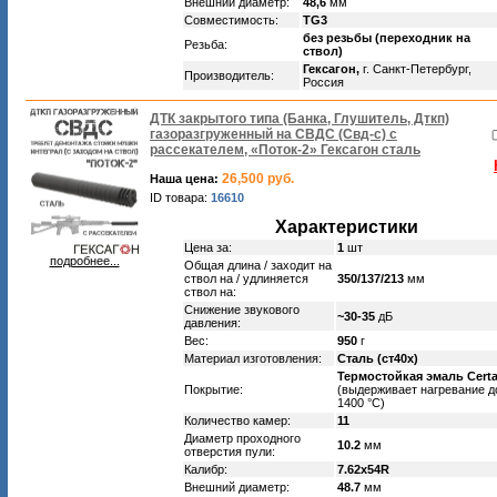
Внешний диаметр:
48,6
мм
Совместимость:
TG3
без резьбы (переходник на
Резьба:
ствол)
Гексагон,
г. Санкт-Петербург,
Производитель:
Россия
ДТК закрытого типа (Банка, Глушитель, Дткп)
газоразгруженный на СВДС (Свд-с) с
рассекателем, «Поток-2» Гексагон сталь
26,500 руб.
Наша цена:
ID товара:
16610
Характеристики
Цена за:
1
шт
подробнее...
Общая длина / заходит на
ствол на / удлиняется
350/137/213
мм
ствол на:
Снижение звукового
~30-35
дБ
давления:
Вес:
950
г
Материал изготовления:
Сталь (ст40х)
Термостойкая эмаль Cert
Покрытие:
(выдерживает нагревание д
1400 °C)
Количество камер:
11
Диаметр проходного
10.2
мм
отверстия пули:
Калибр:
7.62x54R
Внешний диаметр:
48.7
мм