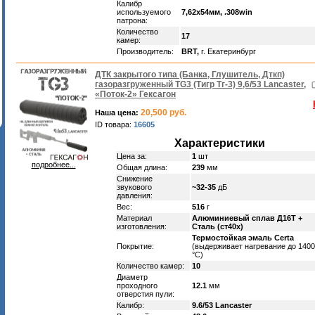
Калибр
используемого
7,62х54мм, .308win
патрона:
Количество
17
камер:
Производитель:
BRT,
г. Екатеринбург
ДТК закрытого типа (Банка, Глушитель, Дткп)
газоразгруженный TG3 (Тигр Тг-3) 9,6/53 Lancaster,
«Поток-2» Гексагон
20,500 руб.
Наша цена:
ID товара:
16605
Характеристики
Цена за:
1
шт
подробнее...
Общая длина:
239
мм
Снижение
звукового
~32-35
дБ
давления:
Вес:
516
г
Материал
Алюминиевый сплав Д16Т +
изготовления:
Сталь (ст40х)
Термостойкая эмаль Certa
Покрытие:
(выдерживает нагревание до 1400
°C)
Количество камер:
10
Диаметр
проходного
12.1
мм
отверстия пули:
Калибр:
9.6/53 Lancaster