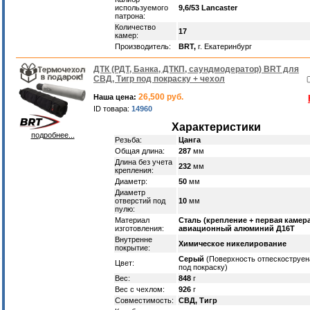
используемого
9,6/53 Lancaster
патрона:
Количество
17
камер:
Производитель:
BRT,
г. Екатеринбург
ДТК (РДТ, Банка, ДТКП, саундмодератор) BRT для
СВД, Тигр под покраску + чехол
26,500 руб.
Наша цена:
ID товара:
14960
Характеристики
подробнее...
Резьба:
Цанга
Общая длина:
287
мм
Длина без учета
232
мм
крепления:
Диаметр:
50
мм
Диаметр
отверстий под
10
мм
пулю:
Материал
Сталь (крепление + первая камера
изготовления:
авиационный алюминий Д16Т
Внутренне
Химическое никелирование
покрытие:
Серый
(Поверхность отпескоструен
Цвет:
под покраску)
Вес:
848
г
Вес с чехлом:
926
г
Совместимость:
СВД, Тигр