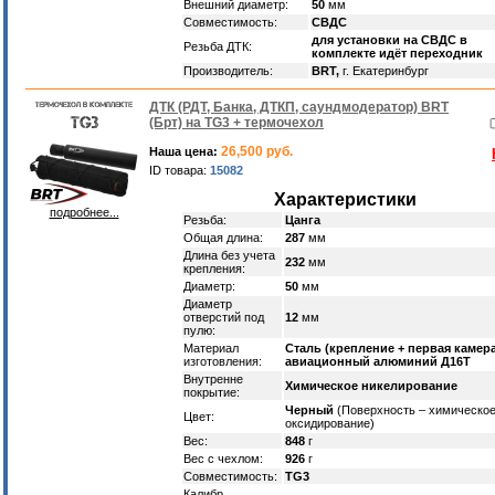
Внешний диаметр:
50
мм
Совместимость:
СВДС
для установки на СВДС в
Резьба ДТК:
комплекте идёт переходник
Производитель:
BRT,
г. Екатеринбург
ДТК (РДТ, Банка, ДТКП, саундмодератор) BRT
(Брт) на TG3 + термочехол
26,500 руб.
Наша цена:
ID товара:
15082
Характеристики
подробнее...
Резьба:
Цанга
Общая длина:
287
мм
Длина без учета
232
мм
крепления:
Диаметр:
50
мм
Диаметр
отверстий под
12
мм
пулю:
Материал
Сталь (крепление + первая камера
изготовления:
авиационный алюминий Д16Т
Внутренне
Химическое никелирование
покрытие:
Черный
(Поверхность – химическо
Цвет:
оксидирование)
Вес:
848
г
Вес с чехлом:
926
г
Совместимость:
TG3
Калибр