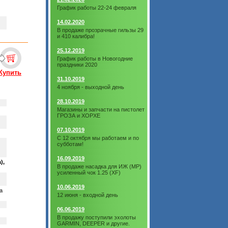
График работы 22-24 февраля
14.02.2020
В продаже прозрачные гильзы 29
и 410 калибра!
25.12.2019
График работы в Новогодние
праздники 2020
Купить
31.10.2019
4 ноября - выходной день
28.10.2019
Магазины и запчасти на пистолет
ГРОЗА и ХОРХЕ
07.10.2019
С 12 октября мы работаем и по
субботам!
16.09.2019
),
В продаже насадка для ИЖ (МР)
усиленный чок 1.25 (XF)
10.06.2019
а
12 июня - входной день
06.06.2019
В продажу поступили эхолоты
GARMIN, DEEPER и другие.