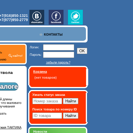
+7(916)850-1321
+7(977)950-2779
КОНТАКТЫ
Логин:
ть
Пароль:
анию
забыли пароль?
Корзина
ствола
(нет товаров)
алоге
Узнать статус заказа
ой длины
 что маловато
кручивания
Поиск товара по номеру ID
шать
ружия ТАКТИКА
Новости