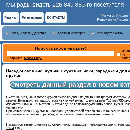
Мы рады видеть 226 849 850-го посетителя
Московский отдел:
Главная
Регистрация
КОНТАКТЫ
Региональный отдел:
Заказ, Оплата, Доставка
Гарантии и возврат
Законодательство
Поиск товаров на сайте:
Иска
по
Например,
манок Егерь
опис
Насадки сменные, дульные сужения, чоки, парадоксы для 
оружия
Смотреть данный раздел в новом кат
Охота на гуся, как и любая другая охота на дальние дистанции требует достаточн
ствола. Большинство гладкоствольных ружей имеют длину ствола 710 или 750 мм,
для дистанции 80-100 метров. В этом случае возможно удлинить ствол, путем на
удлинителя.
При использовании дульных насадок и удлинителей ствола можно не только повы
дистанцию и кучность стрельбы, но и использовать различные сужения.
Насадки сменные, дульные сужения, чоки, парадоксы, переходника для ствола о
ТУЛА
(383)