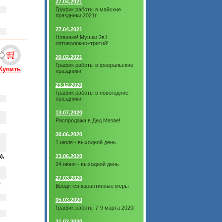
27.04.2021
График работы в майские
праздники 2021г
27.04.2021
Новинка! Мушки 2в1
оптоволокно+тритий!
20.02.2021
График работы в февральские
Купить
праздники
23.12.2020
График работы в новогодние
праздники
13.07.2020
Распродажа в Дед Мазае!
30.06.2020
1 июля - выходной день
),
23.06.2020
24 июня - выходной день
27.03.2020
е
Вводятся карантинные меры
05.03.2020
График работы 7-9 марта 2020г
21.02.2020