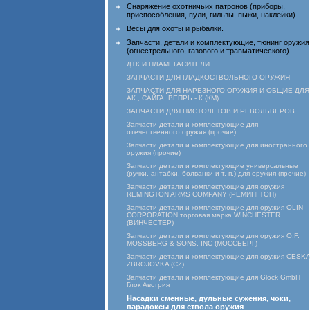
Снаряжение охотничьих патронов (приборы,
приспособления, пули, гильзы, пыжи, наклейки)
Весы для охоты и рыбалки.
Запчасти, детали и комплектующие, тюнинг оружия
(огнестрельного, газового и травматического)
ДТК И ПЛАМЕГАСИТЕЛИ
ЗАПЧАСТИ ДЛЯ ГЛАДКОСТВОЛЬНОГО ОРУЖИЯ
ЗАПЧАСТИ ДЛЯ НАРЕЗНОГО ОРУЖИЯ И ОБЩИЕ ДЛЯ
АК , САЙГА, ВЕПРЬ - К (КМ)
ЗАПЧАСТИ ДЛЯ ПИСТОЛЕТОВ И РЕВОЛЬВЕРОВ
Запчасти детали и комплектующие для
отечественного оружия (прочие)
Запчасти детали и комплектующие для иностранного
оружия (прочие)
Запчасти детали и комплектующие универсальные
(ручки, антабки, болванки и т. п.) для оружия (прочие)
Запчасти детали и комплектующие для оружия
REMINGTON ARMS COMPANY (РЕМИНГТОН)
Запчасти детали и комплектующие для оружия OLIN
CORPORATION торговая марка WINCHESTER
(ВИНЧЕСТЕР)
Запчасти детали и комплектующие для оружия O.F.
MOSSBERG & SONS, INC (МОССБЕРГ)
Запчасти детали и комплектующие для оружия CESKA
ZBROJOVKA (CZ)
Запчасти детали и комплектующие для Glock GmbH
Глок Австрия
Насадки сменные, дульные сужения, чоки,
парадоксы для ствола оружия