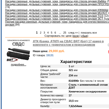
Насадки сменные, дульные сужения, чоки, парадоксы для ствола оружия ИжМех
(
Насадки сменные, дульные сужения, чоки, парадоксы для ствола оружия ПРОГР
(74)
Насадки сменные, дульные сужения, чоки, парадоксы для ствола оружия ИЖМАШ
Насадки сменные, дульные сужения, чоки, парадоксы для ствола оружия МОЛОТ
(
Насадки сменные, дульные сужения, чоки, парадоксы для ствола оружия ТОЗ
(12)
Насадки сменные, дульные сужения, чоки, парадоксы для ствола оружия ЭСТ Тул
Прочие насадки сменные, дульные сужения, чоки, парадоксы для отечественного 
оружия
(84)
1
2
3
4
5
6
...
25
след >>
|
показать все
Сортировать по: цене (
возр
|
убыв
)
ДТК (Банка, ДТКП) на СВДС BRT (Брт) 17 камер в
комплекте с термочехлом и переходником
29,000 руб.
Наша цена:
ID товара:
15131
Характеристики
подробнее...
Цена за:
1
шт
Общая длина:
321
мм
Длина "рабочей"
234
мм
части:
Вес:
816/896г
Без чехла / в чехле
Материал
Сталь + алюминиевый сплав
изготовления:
Д16Т
Покрытие:
Химические оксидирование
Количество камер:
17
Диаметр проходного
10,5
мм
отверстия пули:
Калибр:
7,62х54мм