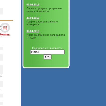
03.06.2019
Снова в продаже прозрачные
гильзы 12 калибра!
29.04.2019
График работы в майские
прахдники
06.04.2019
Купить
Новинка! Манок на вальдшнепа
RTCalls
Подписаться на новости:
),
е