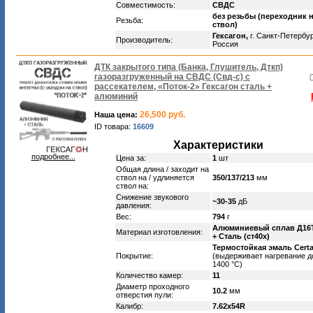
Совместимость:
СВДС
без резьбы (переходник 
Резьба:
ствол)
Гексагон,
г. Санкт-Петербур
Производитель:
Россия
ДТК закрытого типа (Банка, Глушитель, Дткп)
газоразгруженный на СВДС (Свд-с) с
рассекателем, «Поток-2» Гексагон сталь +
алюминий
26,500 руб.
Наша цена:
ID товара:
16609
Характеристики
подробнее...
Цена за:
1
шт
Общая длина / заходит на
ствол на / удлиняется
350/137/213
мм
ствол на:
Снижение звукового
~30-35
дБ
давления:
Вес:
794
г
Алюминиевый сплав Д16
Материал изготовления:
+ Сталь (ст40х)
Термостойкая эмаль Cert
Покрытие:
(выдерживает нагревание д
1400 °C)
Количество камер:
11
Диаметр проходного
10.2
мм
отверстия пули:
Калибр:
7.62x54R