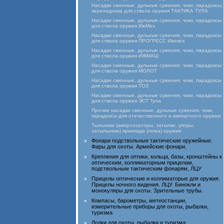
Насадки сменные, дульные сужения, чоки, парадоксы,
переходника для ствола оружия ТАКТИКА ТУЛА
Насадки сменные, дульные сужения, чоки, парадоксы
для ствола оружия ИжМех
Насадки сменные, дульные сужения, чоки, парадоксы
для ствола оружия ПРОГРЕСС Ижевск
Насадки сменные, дульные сужения, чоки, парадоксы
для ствола оружия ИЖМАШ
Насадки сменные, дульные сужения, чоки, парадоксы
для ствола оружия МОЛОТ
Насадки сменные, дульные сужения, чоки, парадоксы
для ствола оружия ТОЗ
Насадки сменные, дульные сужения, чоки, парадоксы
для ствола оружия ЭСТ Тула
Прочие насадки сменные, дульные сужения, чоки,
парадоксы для отечественного и импортного оружия
Тыльники (амортизаторы, затылки, упоры,
затыльники) приклада (ложа) оружия
Фонари подствольные тактические оружейные.
Фары для охоты. Армейские фонари.
Крепления для оптики, кольца, базы, кронштейны к
оптическим, коллиматорным прицелам,
подствольным тактическим фонарям, ЛЦУ
Прицелы оптические и коллиматорые для оружия.
Прицелы ночного видения. ЛЦУ. Бинокли и
монокуляры для охоты. Зрительные трубы.
Компасы, барометры, метеостанции,
измерительные приборы для охоты, рыбалки,
туризма
Лодки для охоты, рыбалки и туризма