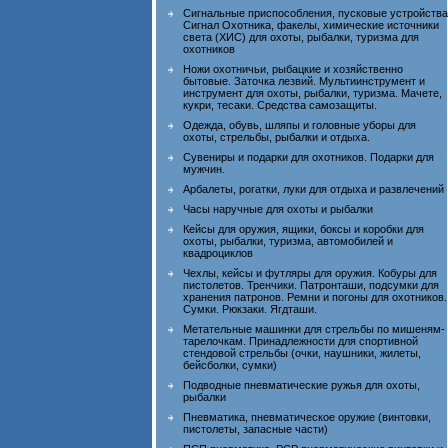
Сигнальные приспособления, пусковые устройства
Сигнал Охотника, факелы, химические источники
света (ХИС) для охоты, рыбалки, туризма для
охотников
Ножи охотничьи, рыбацкие и хозяйственно
бытовые. Заточка лезвий. Мультиинструмент и
инструмент для охоты, рыбалки, туризма. Мачете,
кукри, тесаки. Средства самозащиты.
Одежда, обувь, шляпы и головные уборы для
охоты, стрельбы, рыбалки и отдыха.
Сувениры и подарки для охотников. Подарки для
мужчин.
Арбалеты, рогатки, луки для отдыха и развлечений
Часы наручные для охоты и рыбалки
Кейсы для оружия, ящики, боксы и коробки для
охоты, рыбалки, туризма, автомобилей и
квадроциклов
Чехлы, кейсы и футляры для оружия. Кобуры для
пистолетов. Тренчики. Патронташи, подсумки для
хранения патронов. Ремни и погоны для охотников.
Сумки. Рюкзаки. Ягдташи.
Метательные машинки для стрельбы по мишеням-
тарелочкам. Принадлежности для спортивной
стендовой стрельбы (очки, наушники, жилеты,
бейсболки, сумки)
Подводные пневматические ружья для охоты,
рыбалки
Пневматика, пневматическое оружие (винтовки,
пистолеты, запасные части)