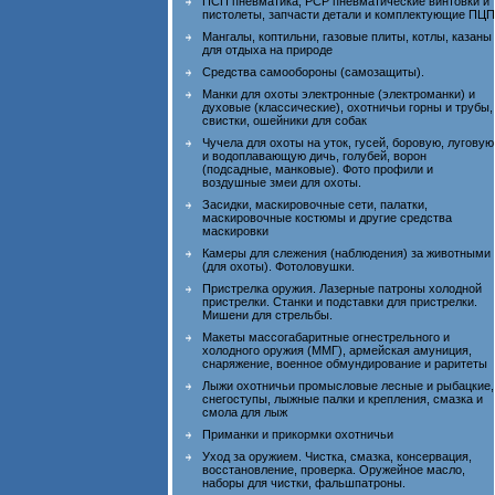
ПСП пневматика, PCP пневматические винтовки и
пистолеты, запчасти детали и комплектующие ПЦП
Мангалы, коптильни, газовые плиты, котлы, казаны
для отдыха на природе
Средства самообороны (самозащиты).
Манки для охоты электронные (электроманки) и
духовые (классические), охотничьи горны и трубы,
свистки, ошейники для собак
Чучела для охоты на уток, гусей, боровую, луговую
и водоплавающую дичь, голубей, ворон
(подсадные, манковые). Фото профили и
воздушные змеи для охоты.
Засидки, маскировочные сети, палатки,
маскировочные костюмы и другие средства
маскировки
Камеры для слежения (наблюдения) за животными
(для охоты). Фотоловушки.
Пристрелка оружия. Лазерные патроны холодной
пристрелки. Станки и подставки для пристрелки.
Мишени для стрельбы.
Макеты массогабаритные огнестрельного и
холодного оружия (ММГ), армейская амуниция,
снаряжение, военное обмундирование и раритеты
Лыжи охотничьи промысловые лесные и рыбацкие,
снегоступы, лыжные палки и крепления, смазка и
смола для лыж
Приманки и прикормки охотничьи
Уход за оружием. Чистка, смазка, консервация,
восстановление, проверка. Оружейное масло,
наборы для чистки, фальшпатроны.