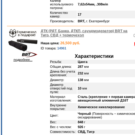
Калибр
используемого
7,62х54мм, .308win
патрона:
Количество
17
камер:
Производитель:
BRT,
г. Екатеринбург
ДТК (РДТ, Банка, ДТКП, саундмодератор) BRT на
Тигр, СВД + термочехол
26,500 руб.
Наша цена:
ID товара:
14961
Характеристики
подробнее...
Резьба:
Цанга
Общая длина:
287
мм
Длина без учета
232
мм
крепления:
Диаметр:
138
мм
Диаметр
отверстий под
10
мм
пулю:
Материал
Сталь (крепление + первая камера
изготовления:
авиационный алюминий Д16Т
Внутренне
Химическое никелирование
покрытие:
Черный
(Поверхность – химическо
Цвет:
оксидирование)
Вес:
848
г
Вес с чехлом:
926
г
Совместимость:
СВД, Тигр