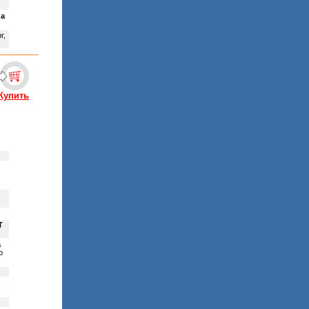
на
г,
Купить
Т
a
о