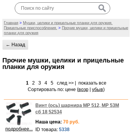
Главная
>
Мушки, целики и прицельные планки для оружия.
Прицельные приспособления.
>
Прочие мушки, целики и прицельные
планки для оружия
← Назад
Прочие мушки, целики и прицельные
планки для оружия
1
2
3
4
5
след >>
|
показать все
Сортировать по: цене (
возр
|
убыв
)
Винт (ось) шарнира МР 512, МР 53М
сб 18 52534
Наша цена:
70 руб.
подробнее...
ID товара:
5338