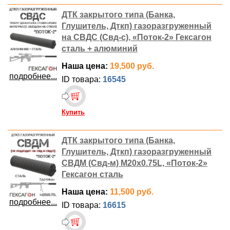
ДТК закрытого типа (Банка,
Глушитель, Дткп) газоразгруженный
на СВДС (Свд-с), «Поток-2» Гексагон
сталь + алюминий
Наша цена:
19,500 руб.
подробнее...
ID товара:
16545
Купить
ДТК закрытого типа (Банка,
Глушитель, Дткп) газоразгруженный
СВДМ (Свд-м) M20x0.75L, «Поток-2»
Гексагон сталь
Наша цена:
11,500 руб.
подробнее...
ID товара:
16615