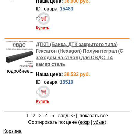
Наша цена:
36,900 руб.
ID товара:
15483
Купить
ДТКП (Банка, ДТК закрытого типа)
Гексагон (Hexagon) Полуинтеграл (С
заходом на ствол) для СВДС, 14
камер сталь
подробнее...
Наша цена:
38,532 руб.
ID товара:
15510
Купить
1
2
3
4
5
след >>
|
показать все
Сортировать по: цене (
возр
|
убыв
)
Корзина