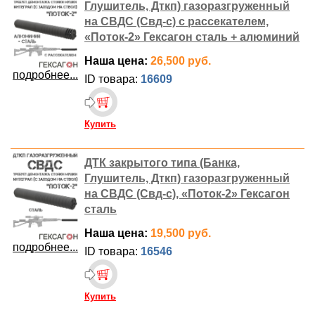
Глушитель, Дткп) газоразгруженный
на СВДС (Свд-с) с рассекателем,
«Поток-2» Гексагон сталь + алюминий
Наша цена:
26,500 руб.
подробнее...
ID товара:
16609
Купить
ДТК закрытого типа (Банка,
Глушитель, Дткп) газоразгруженный
на СВДС (Свд-с), «Поток-2» Гексагон
сталь
Наша цена:
19,500 руб.
подробнее...
ID товара:
16546
Купить