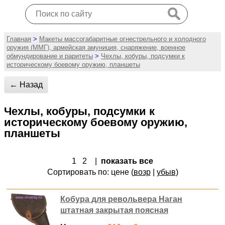
Главная
>
Макеты массогабаритные огнестрельного и холодного
оружия (ММГ), армейская амуниция, снаряжение, военное
обмундирование и раритеты
>
Чехлы, кобуры, подсумки к
историческому боевому оружию, планшеты
← Назад
Чехлы, кобуры, подсумки к
историческому боевому оружию,
планшеты
1
2
|
показать все
Сортировать по: цене (
возр
|
убыв
)
Кобура для револьвера Наган
штатная закрытая поясная