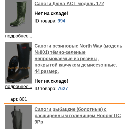
Сапоги Дюна-АСТ модель 172
Нет на складе!
ID товара:
994
подробнее...
Сапоги резиновые North Way (модель
№801) тёмно-зеленые
непромокаемые из резины,
покрытой каучуком демисезонные.
44 размер.
Нет на складе!
подробнее...
ID товара:
7627
арт. 801
Сапоги рыбацкие (болотные) с
расширенным голенищем Hooper ПС
9Рр