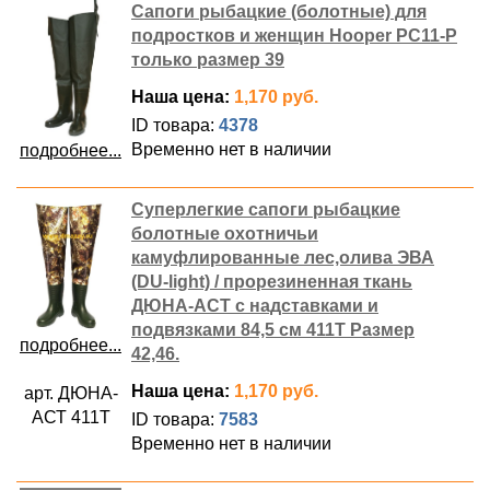
Сапоги рыбацкие (болотные) для
подростков и женщин Hooper РС11-Р
только размер 39
Наша цена:
1,170 руб.
ID товара:
4378
Временно нет в наличии
подробнее...
Суперлегкие сапоги рыбацкие
болотные охотничьи
камуфлированные лес,олива ЭВА
(DU-light) / прорезиненная ткань
ДЮНА-АСТ с надставками и
подвязками 84,5 см 411Т Размер
подробнее...
42,46.
Наша цена:
1,170 руб.
арт. ДЮНА-
АСТ 411Т
ID товара:
7583
Временно нет в наличии