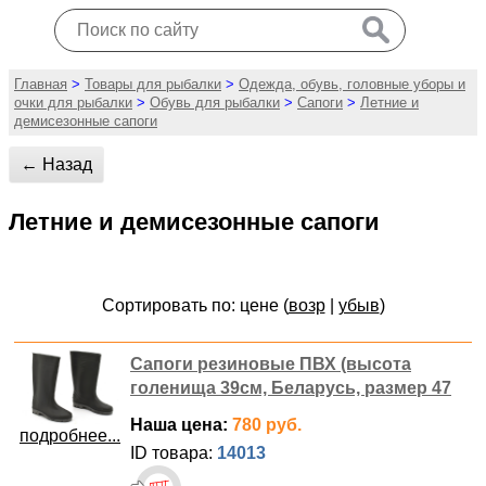
Главная
>
Товары для рыбалки
>
Одежда, обувь, головные уборы и
очки для рыбалки
>
Обувь для рыбалки
>
Сапоги
>
Летние и
демисезонные сапоги
← Назад
Летние и демисезонные сапоги
Сортировать по: цене (
возр
|
убыв
)
Сапоги резиновые ПВХ (высота
голенища 39см, Беларусь, размер 47
Наша цена:
780 руб.
подробнее...
ID товара:
14013