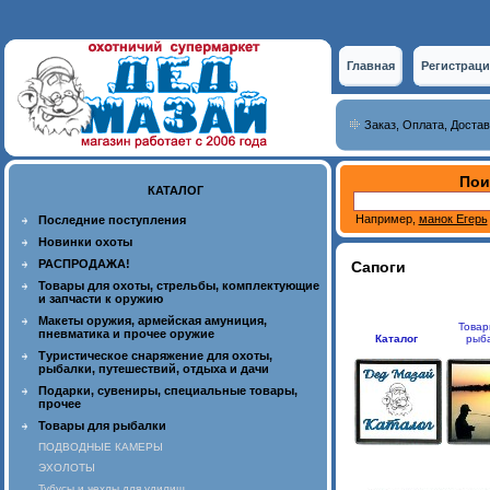
Главная
Регистраци
Заказ, Оплата, Достав
Пои
КАТАЛОГ
Например,
манок Егерь
Последние поступления
Новинки охоты
РАСПРОДАЖА!
Сапоги
Товары для охоты, стрельбы, комплектующие
и запчасти к оружию
Макеты оружия, армейская амуниция,
Товар
пневматика и прочее оружие
Каталог
рыб
Туристическое снаряжение для охоты,
рыбалки, путешествий, отдыха и дачи
Подарки, сувениры, специальные товары,
прочее
Товары для рыбалки
ПОДВОДНЫЕ КАМЕРЫ
ЭХОЛОТЫ
Тубусы и чехлы для удилищ