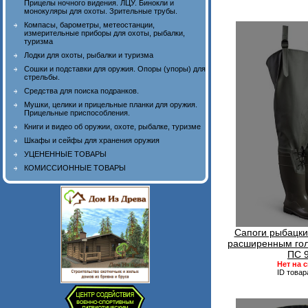
Прицелы ночного видения. ЛЦУ. Бинокли и
монокуляры для охоты. Зрительные трубы.
Компасы, барометры, метеостанции,
измерительные приборы для охоты, рыбалки,
туризма
Лодки для охоты, рыбалки и туризма
Сошки и подставки для оружия. Опоры (упоры) для
стрельбы.
Средства для поиска подранков.
Мушки, целики и прицельные планки для оружия.
Прицельные приспособления.
Книги и видео об оружии, охоте, рыбалке, туризме
Шкафы и сейфы для хранения оружия
УЦЕНЕННЫЕ ТОВАРЫ
КОМИССИОННЫЕ ТОВАРЫ
Сапоги рыбацки
расширенным го
ПС 
Нет на 
ID товар