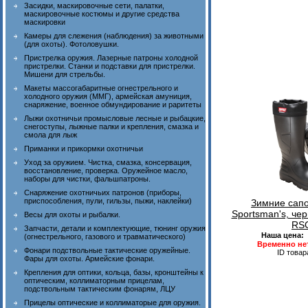
Засидки, маскировочные сети, палатки,
маскировочные костюмы и другие средства
маскировки
Камеры для слежения (наблюдения) за животными
(для охоты). Фотоловушки.
Пристрелка оружия. Лазерные патроны холодной
пристрелки. Станки и подставки для пристрелки.
Мишени для стрельбы.
Макеты массогабаритные огнестрельного и
холодного оружия (ММГ), армейская амуниция,
снаряжение, военное обмундирование и раритеты
Лыжи охотничьи промысловые лесные и рыбацкие,
снегоступы, лыжные палки и крепления, смазка и
смола для лыж
Приманки и прикормки охотничьи
Уход за оружием. Чистка, смазка, консервация,
восстановление, проверка. Оружейное масло,
наборы для чистки, фальшпатроны.
Снаряжение охотничьих патронов (приборы,
приспособления, пули, гильзы, пыжи, наклейки)
Зимние сап
Sportsman's, чер
Весы для охоты и рыбалки.
RSC
Запчасти, детали и комплектующие, тюнинг оружия
Наша цена:
(огнестрельного, газового и травматического)
Временно не
Фонари подствольные тактические оружейные.
ID товар
Фары для охоты. Армейские фонари.
Крепления для оптики, кольца, базы, кронштейны к
оптическим, коллиматорным прицелам,
подствольным тактическим фонарям, ЛЦУ
Прицелы оптические и коллиматорые для оружия.