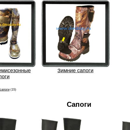
демисезонные
Зимние сапоги
поги
сапоги
(15)
Сапоги