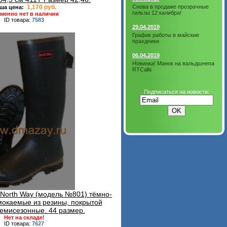
1,170 руб.
Снова в продаже прозрачные
ша цена:
гильзы 12 калибра!
менно нет в наличии
ID товара:
7583
29.04.2019
График работы в майские
прахдники
06.04.2019
Новинка! Манок на вальдшнепа
RTCalls
Подписаться на новости:
North Way (модель №801) тёмно-
окаемые из резины, покрытой
демисезонные. 44 размер.
Нет на складе!
ID товара:
7627