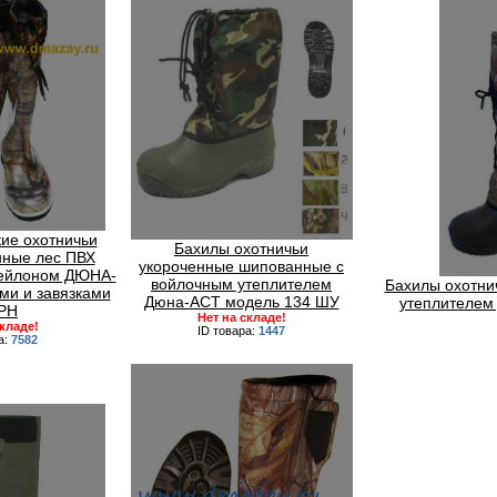
ие охотничьи
Бахилы охотничьи
ные лес ПВХ
укороченные шипованные с
ейлоном ДЮНА-
войлочным утеплителем
Бахилы охотни
ми и завязками
Дюна-АСТ модель 134 ШУ
утеплителем
РН
Нет на складе!
складе!
ID товара:
1447
а:
7582