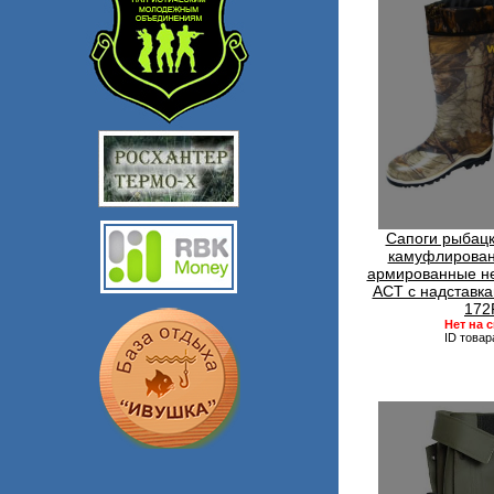
Сапоги рыбацк
камуфлирован
армированные н
АСТ с надставка
172
Нет на 
ID товар