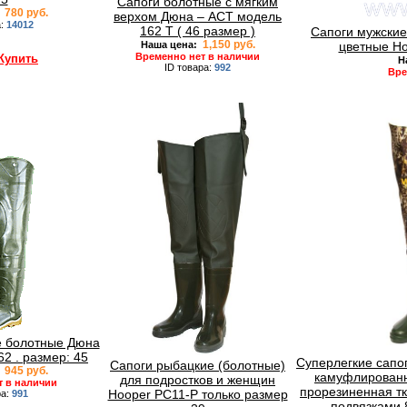
Сапоги болотные с мягким
780 руб.
:
верхом Дюна – АСТ модель
а:
14012
162 Т ( 46 размер )
Сапоги мужские
1,150 руб.
Наша цена:
цветные Ho
Временно нет в наличии
Купить
Н
ID товара:
992
Вре
е болотные Дюна
2 . размер: 45
Суперлегкие сапо
Сапоги рыбацкие (болотные)
945 руб.
:
камуфлированны
для подростков и женщин
т в наличии
прорезиненная т
Hooper РС11-Р только размер
ра:
991
подвязками 