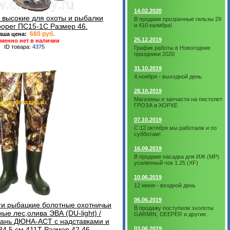
14.02.2020
 высокие для охоты и рыбалки
В продаже прозрачные гильзы 29
oper ПС15-1С Размер 46.
и 410 калибра!
680 руб.
аша цена:
25.12.2019
менно нет в наличии
ID товара:
4375
График работы в Новогодние
праздники 2020
31.10.2019
4 ноября - выходной день
28.10.2019
Магазины и запчасти на пистолет
ГРОЗА и ХОРХЕ
07.10.2019
С 12 октября мы работаем и по
субботам!
16.09.2019
В продаже насадка для ИЖ (МР)
усиленный чок 1.25 (XF)
10.06.2019
12 июня - входной день
06.06.2019
ги рыбацкие болотные охотничьи
В продажу поступили эхолоты
е лес,олива ЭВА (DU-light) /
GARMIN, DEEPER и другие.
кань ДЮНА-АСТ с надставками и
84,5 см 411Т Размер 42,46.
03.06.2019