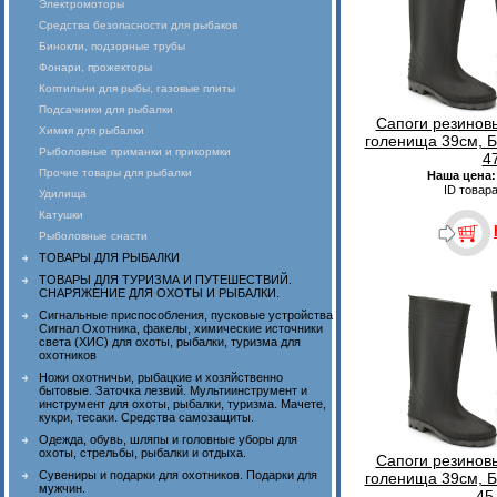
Электромоторы
Средства безопасности для рыбаков
Бинокли, подзорные трубы
Фонари, прожекторы
Коптильни для рыбы, газовые плиты
Подсачники для рыбалки
Сапоги резинов
Химия для рыбалки
голенища 39см, Б
Рыболовные приманки и прикормки
4
Прочие товары для рыбалки
Наша цена
ID товар
Удилища
Катушки
Рыболовные снасти
ТОВАРЫ ДЛЯ РЫБАЛКИ
ТОВАРЫ ДЛЯ ТУРИЗМА И ПУТЕШЕСТВИЙ.
СНАРЯЖЕНИЕ ДЛЯ ОХОТЫ И РЫБАЛКИ.
Сигнальные приспособления, пусковые устройства
Сигнал Охотника, факелы, химические источники
света (ХИС) для охоты, рыбалки, туризма для
охотников
Ножи охотничьи, рыбацкие и хозяйственно
бытовые. Заточка лезвий. Мультиинструмент и
инструмент для охоты, рыбалки, туризма. Мачете,
кукри, тесаки. Средства самозащиты.
Одежда, обувь, шляпы и головные уборы для
охоты, стрельбы, рыбалки и отдыха.
Сапоги резинов
Сувениры и подарки для охотников. Подарки для
голенища 39см, Б
мужчин.
45