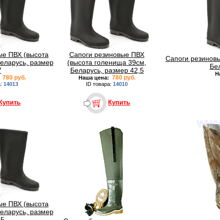
ые ПВХ (высота
Сапоги резиновые ПВХ
Сапоги резиновы
еларусь, размер
(высота голенища 39см,
Бе
7
Беларусь, размер 42,5
Н
780 руб.
780 руб.
:
Наша цена:
а:
14013
ID товара:
14010
Купить
Купить
ые ПВХ (высота
еларусь, размер
,5