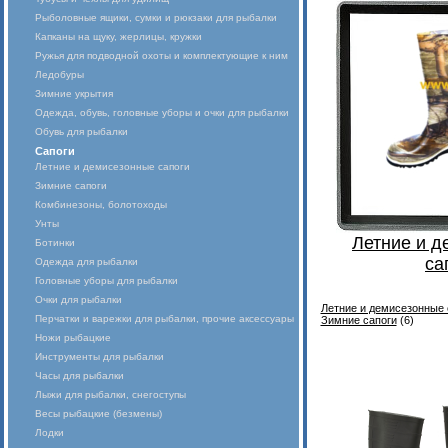
Рыболовные ящики, сумки и рюкзаки для рыбалки
Капканы на щуку, жерлицы, кружки
Ружья для подводной охоты и комплектующие к ним
Ледобуры
Зимние укрытия
Одежда, обувь, головные уборы и очки для рыбалки
Обувь для рыбалки
Сапоги
Летние и демисезонные сапоги
Зимние сапоги
Комбинезоны, болотоходы
Унты
Летние и 
Ботинки
са
Одежда для рыбалки
Головные уборы для рыбалки
Очки для рыбалки
Летние и демисезонные 
Перчатки и варежки для рыбалки, прочие аксессуары
Зимние сапоги
(6)
Ножи рыбацкие
Инструменты для рыбалки
Часы для рыбалки
Лыжи для рыбалки, снегоступы
Весы рыбацкие (безмены)
Лодки