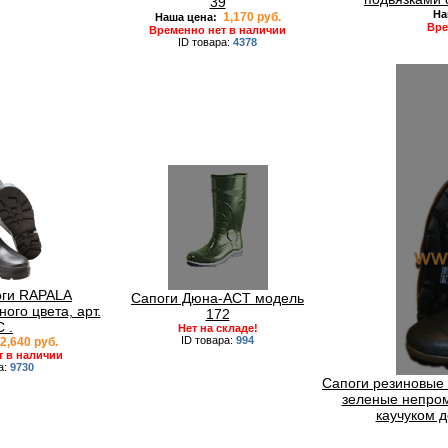
39
На
1,170 руб.
Наша цена:
Вре
Временно нет в наличии
ID товара:
4378
оги RAPALA
Сапоги Дюна-АСТ модель
ного цвета, арт.
172
 .
Нет на складе!
ID товара:
994
2,640 руб.
т в наличии
а:
9730
Сапоги резиновые 
зеленые непром
каучуком 