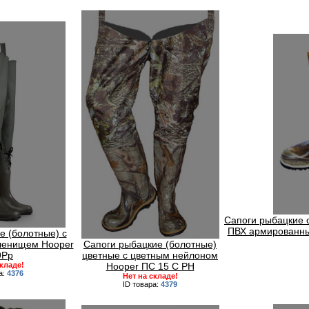
Сапоги рыбацкие 
ПВХ армированн
е (болотные) с
ленищем Hooper
Сапоги рыбацкие (болотные)
9Рр
цветные с цветным нейлоном
складе!
Hooper ПС 15 С РН
а:
4376
Нет на складе!
ID товара:
4379