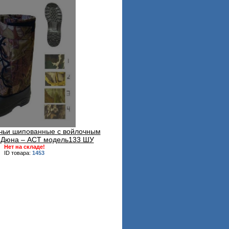
чьи шипованные с войлочным
 Дюна – АСТ модель133 ШУ
Нет на складе!
ID товара:
1453