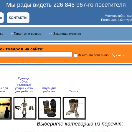
Мы рады видеть 226 846 967-го посетителя
Московский отдел
я
КОНТАКТЫ
Региональный отдел
ка
Гарантии и возврат
Законодательство
ск товаров на сайте:
Искать по описанию
Одежда,
обувь,
головные
ы для
уборы и очки
Обувь для
алки
для рыбалки
рыбалки
Сапоги
Выберите категорию из перечня: