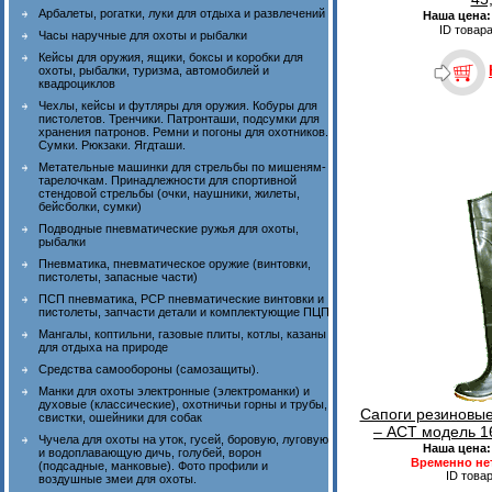
Арбалеты, рогатки, луки для отдыха и развлечений
Наша цена
ID товар
Часы наручные для охоты и рыбалки
Кейсы для оружия, ящики, боксы и коробки для
охоты, рыбалки, туризма, автомобилей и
квадроциклов
Чехлы, кейсы и футляры для оружия. Кобуры для
пистолетов. Тренчики. Патронташи, подсумки для
хранения патронов. Ремни и погоны для охотников.
Сумки. Рюкзаки. Ягдташи.
Метательные машинки для стрельбы по мишеням-
тарелочкам. Принадлежности для спортивной
стендовой стрельбы (очки, наушники, жилеты,
бейсболки, сумки)
Подводные пневматические ружья для охоты,
рыбалки
Пневматика, пневматическое оружие (винтовки,
пистолеты, запасные части)
ПСП пневматика, PCP пневматические винтовки и
пистолеты, запчасти детали и комплектующие ПЦП
Мангалы, коптильни, газовые плиты, котлы, казаны
для отдыха на природе
Средства самообороны (самозащиты).
Манки для охоты электронные (электроманки) и
духовые (классические), охотничьи горны и трубы,
Сапоги резиновы
свистки, ошейники для собак
– АСТ модель 16
Чучела для охоты на уток, гусей, боровую, луговую
Наша цена
и водоплавающую дичь, голубей, ворон
Временно не
(подсадные, манковые). Фото профили и
ID това
воздушные змеи для охоты.