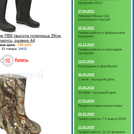
праздники 2021г
27.04.2021
Новинка! Мушки 2в1
оптоволокно+тритий!
20.02.2021
График работы в февральские
е ПВХ (высота голенища 39см,
праздники
ларусь, размер 44
780 руб.
23.12.2020
аша цена:
ID товара:
14011
График работы в новогодние
праздники
Купить
13.07.2020
Распродажа в Дед Мазае!
30.06.2020
1 июля - выходной день
23.06.2020
24 июня - выходной день
27.03.2020
Вводятся карантинные меры
05.03.2020
График работы 7-9 марта 2020г
21.02.2020
График работы 22-24 февраля