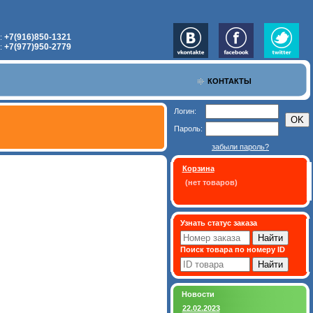
+7(916)850-1321
:
+7(977)950-2779
:
КОНТАКТЫ
Логин:
Пароль:
забыли пароль?
Корзина
(нет товаров)
Узнать статус заказа
Поиск товара по номеру ID
Новости
22.02.2023